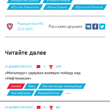
#Владислав Шульга
#Никита Иванов
#Руслан Тремаскин
#Илья Бондин
#Дмитрий Макаров
Редакция Sport42
Расскажи друзьям:
23.12.2024
Читайте далее
23 ДЕКАБРЯ 2024 21:17
3
1299
«Металлург» одержал волевую победу над
«Нефтяником»
хоккей
#вхл
#хк металлург новокузнецк
#хк нефтяник
#матвей ботов
23 ДЕКАБРЯ 2024 18:37
0
860