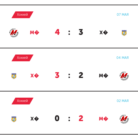
Хоккей
07 МАЯ
4
:
3
М�
Х�
Хоккей
04 МАЯ
3
:
2
Х�
М�
Хоккей
02 МАЯ
0
:
2
Х�
М�