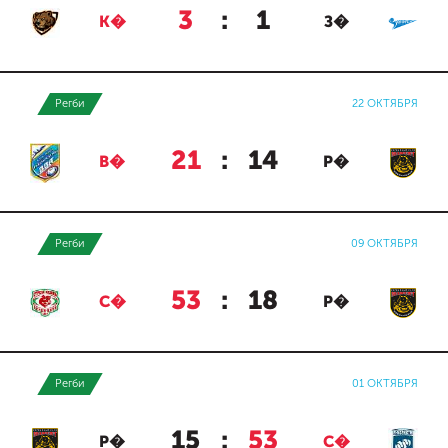
3
:
1
К�
З�
Регби
22 ОКТЯБРЯ
21
:
14
В�
Р�
Регби
09 ОКТЯБРЯ
53
:
18
С�
Р�
Регби
01 ОКТЯБРЯ
15
:
53
Р�
С�