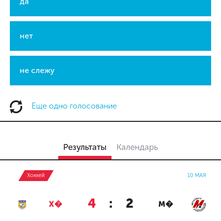
да
нет
не слежу
Еще одно голосование
Результаты
Календарь
Хоккей
10 МАЯ
4
:
2
Х�
М�