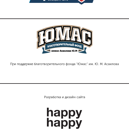
При поддержке благотворительного фонда "Юмас" им. Ю. М. Асаилова
Разработка и дизайн сайта