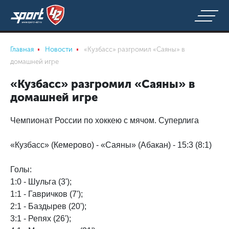
Главная
Новости
«Кузбасс» разгромил «Саяны» в
домашней игре
«Кузбасс» разгромил «Саяны» в
домашней игре
Чемпионат России по хоккею с мячом. Суперлига
«Кузбасс» (Кемерово) - «Саяны» (Абакан) - 15:3 (8:1)
Голы:
1:0 - Шульга (3');
1:1 - Гавричков (7');
2:1 - Баздырев (20');
3:1 - Репях (26');