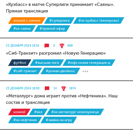
«Кузбасс» в матче Суперлиги принимает «Саяны».
Прямая трансляция
хоккей с мячом
#суперлига
#хк кузбасс (кемерово)
#хк саяны
#прямой эфир
23 ДЕКАБРЯ 2024 18:16
0
868
«Сиб-Транзит» разгромил «Новую Генерацию»
футбол
#высшая лига
#мфк новая генерация-д
#сиб-транзит
#роман двойнос
23 ДЕКАБРЯ 2024 18:00
14
1874
«Металлург» дома играет против «Нефтяника». Наш
состав и трансляция
хоккей
#вхл
#хк металлург новокузнецк
#хк нефтяник
#заявка на игру