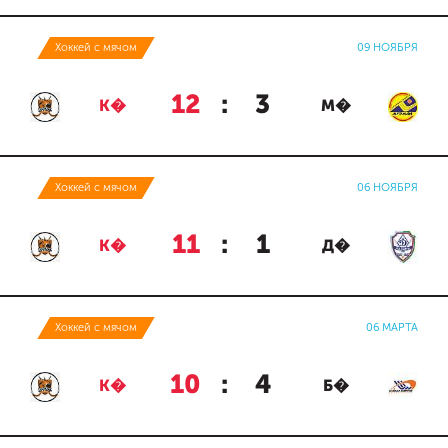
Хоккей с мячом
09 НОЯБРЯ
12
:
3
К�
М�
Хоккей с мячом
06 НОЯБРЯ
11
:
1
К�
Д�
Хоккей с мячом
06 МАРТА
10
:
4
К�
Б�