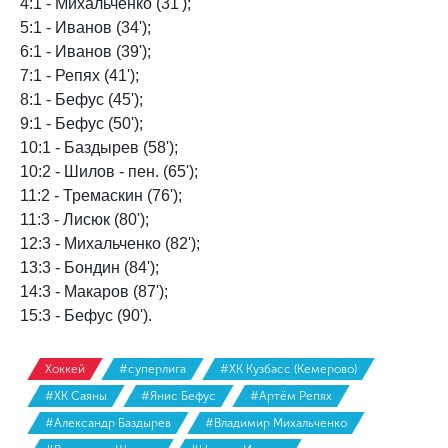
4:1 - Михальченко (31');
5:1 - Иванов (34');
6:1 - Иванов (39');
7:1 - Репях (41');
8:1 - Бефус (45');
9:1 - Бефус (50');
10:1 - Баздырев (58');
10:2 - Шилов - пен. (65');
11:2 - Тремаскин (76');
11:3 - Лисюк (80');
12:3 - Михальченко (82');
13:3 - Бондин (84');
14:3 - Макаров (87');
15:3 - Бефус (90').
Хоккей
#суперлига
#ХК Кузбасс (Кемерово)
#ХК Саяны
#Янис Бефус
#Артём Репях
#Александр Баздырев
#Владимир Михальченко