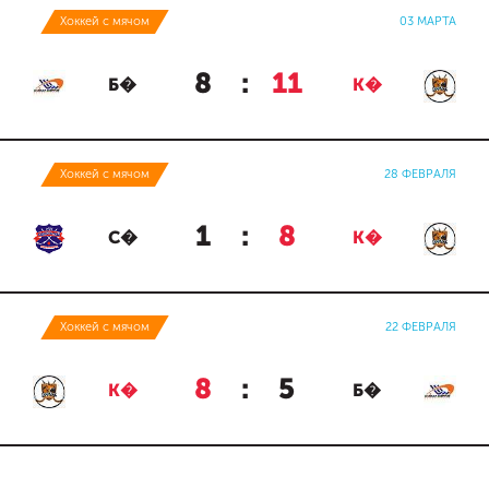
Хоккей с мячом
03 МАРТА
8
:
11
Б�
К�
Хоккей с мячом
28 ФЕВРАЛЯ
1
:
8
С�
К�
Хоккей с мячом
22 ФЕВРАЛЯ
8
:
5
К�
Б�