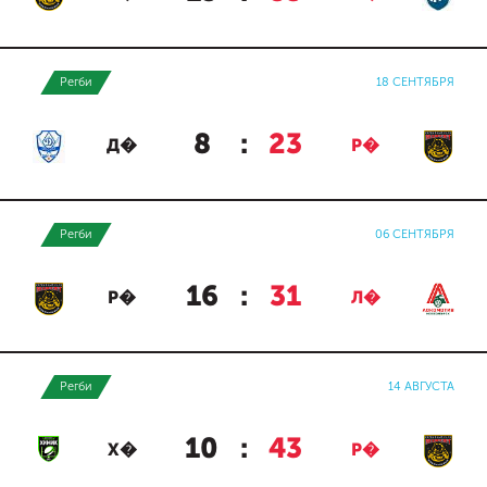
Регби
18 СЕНТЯБРЯ
8
:
23
Д�
Р�
Регби
06 СЕНТЯБРЯ
16
:
31
Р�
Л�
Регби
14 АВГУСТА
10
:
43
Х�
Р�