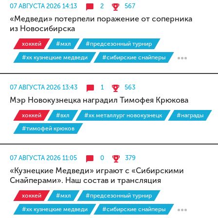
07 АВГУСТА 2026 14:13
2
567
«Медведи» потерпели поражение от соперника
из Новосибирска
хоккей
#мхл
#предсезонный турнир
#хк кузнецкие медведи
#сибирские снайперы
07 АВГУСТА 2026 13:43
1
563
Мэр Новокузнецка наградил Тимофея Крюкова
хоккей
#вхл
#хк металлург новокузнецк
#награды
#тимофей крюков
07 АВГУСТА 2026 11:05
0
379
«Кузнецкие Медведи» играют с «Сибирскими
Снайперами». Наш состав и трансляция
хоккей
#мхл
#предсезонный турнир
#хк кузнецкие медведи
#сибирские снайперы