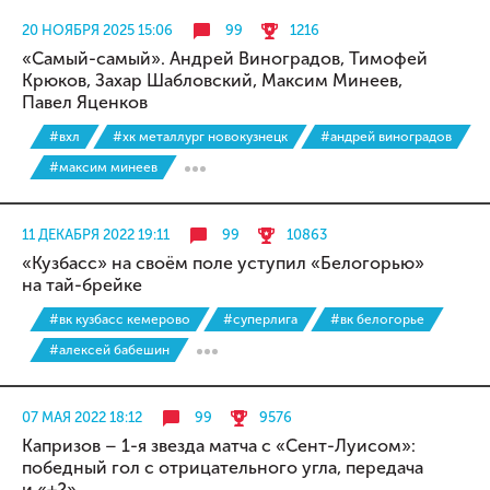
20 НОЯБРЯ 2025 15:06
99
1216
«Самый-самый». Андрей Виноградов, Тимофей
Крюков, Захар Шабловский, Максим Минеев,
Павел Яценков
#вхл
#хк металлург новокузнецк
#андрей виноградов
#максим минеев
11 ДЕКАБРЯ 2022 19:11
99
10863
«Кузбасс» на своём поле уступил «Белогорью»
на тай-брейке
#вк кузбасс кемерово
#суперлига
#вк белогорье
#алексей бабешин
07 МАЯ 2022 18:12
99
9576
Капризов – 1-я звезда матча с «Сент-Луисом»:
победный гол с отрицательного угла, передача
и «+2»