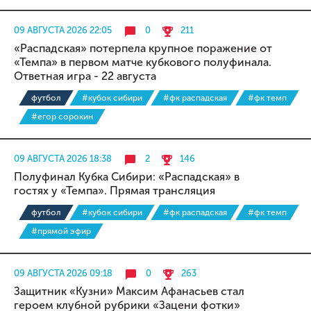
09 АВГУСТА 2026 22:05
0
211
«Распадская» потерпела крупное поражение от
«Темпа» в первом матче кубкового полуфинала.
Ответная игра - 22 августа
футбол
#кубок сибири
#фк распадская
#фк темп
#егор сорокин
09 АВГУСТА 2026 18:38
2
146
Полуфинал Кубка Сибири: «Распадская» в
гостях у «Темпа». Прямая трансляция
футбол
#кубок сибири
#фк распадская
#фк темп
#прямой эфир
09 АВГУСТА 2026 09:18
0
263
Защитник «Кузни» Максим Афанасьев стал
героем клубной рубрики «Зацени фотки»