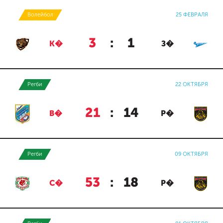
Волейбол
25 ФЕВРАЛЯ
3
:
1
К�
З�
Регби
22 ОКТЯБРЯ
21
:
14
В�
Р�
Регби
09 ОКТЯБРЯ
53
:
18
С�
Р�