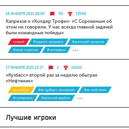
18 ЯНВАРЯ 2021 08:50
99
13948
Капризов о «Колдер Трофи»: «С Сорокиным об
этом не говорили. У нас всегда главной задачей
были командные победы»
хоккей
#кирилл капризов
#дмитрий лукашов
#илья сорокин
#интервью
17 ЯНВАРЯ 2021 22:17
1
15600
«Кузбасс» второй раз за неделю обыграл
«Нефтяник»
волейбол
#вк кузбасс кемерово
#вк нефтяник
#суперлига
#алексей вербов
Лучшие игроки