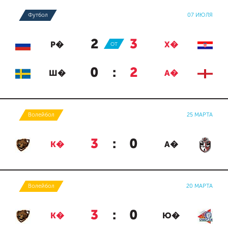
Футбол
07 ИЮЛЯ
2
:
3
Р�
ОТ
Х�
0
:
2
Ш�
А�
Волейбол
25 МАРТА
3
:
0
К�
А�
Волейбол
20 МАРТА
3
:
0
К�
Ю�