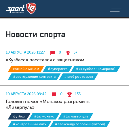
Новости спорта
10 АВГУСТА 2026 11:27
0
57
«Кузбасс» расстался с защитником
хоккей с мячом
#суперлига
#хк кузбасс (кемерово)
#расторжение контракта
#глеб ростовцев
10 АВГУСТА 2026 09:42
0
135
Головин помог «Монако» разгромить
«Ливерпуль»
футбол
#фк монако
#фк ливерпуль
#контрольный матч
#александр головин (футбол)