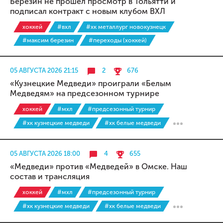
Березин не прошёл просмотр в Тольятти и
подписал контракт с новым клубом ВХЛ
хоккей
#вхл
#хк металлург новокузнецк
#максим березин
#переходы (хоккей)
05 АВГУСТА 2026 21:15
2
676
«Кузнецкие Медведи» проиграли «Белым
Медведям» на предсезонном турнире
хоккей
#мхл
#предсезонный турнир
#хк кузнецкие медведи
#хк белые медведи
05 АВГУСТА 2026 18:00
4
655
«Медведи» против «Медведей» в Омске. Наш
состав и трансляция
хоккей
#мхл
#предсезонный турнир
#хк кузнецкие медведи
#хк белые медведи