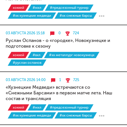
хоккей
#мхл
#предсезонный турнир
#хк кузнецкие медведи
#хк снежные барсы
03 АВГУСТА 2026 15:18
0
724
Руслан Оспанов - о «городке», Новокузнецке и
подготовке к сезону
хоккей
#вхл
#хк металлург новокузнецк
#руслан оспанов
03 АВГУСТА 2026 14:00
1
725
«Кузнецкие Медведи» встречаются со
«Снежными Барсами» в первом матче лета. Наш
состав и трансляция
хоккей
#мхл
#предсезонный турнир
#хк кузнецкие медведи
#хк снежные барсы