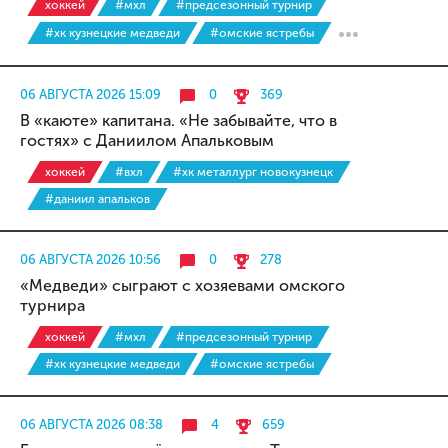
хоккей
#мхл
#предсезонный турнир
#хк кузнецкие медведи
#омские ястребы
06 АВГУСТА 2026 15:09
0
369
В «каюте» капитана. «Не забывайте, что в
гостях» с Даниилом Апальковым
хоккей
#вхл
#хк металлург новокузнецк
#даниил апальков
06 АВГУСТА 2026 10:56
0
278
«Медведи» сыграют с хозяевами омского
турнира
хоккей
#мхл
#предсезонный турнир
#хк кузнецкие медведи
#омские ястребы
06 АВГУСТА 2026 08:38
4
659