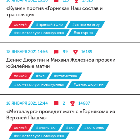
18 ЯНВАРЯ 2021 18:26
115
17525
«Кузня» против «Горняка».Наш состав и
трансляция
хоккей
#прямой эфир
#заявка на игру
#хк металлург новокузнецк
#хк горняк
18 ЯНВАРЯ 2021 14:56
99
16189
Денис Дюрягин и Михаил Железнов провели
юбилейные матчи
хоккей
#вхл
#статистика
#хк металлург новокузнецк
#денис дюрягин
18 ЯНВАРЯ 2021 12:44
2
14687
«Металлург» проведет матч с «Горняком» из
Верхней Пышмы
хоккей
#анонс вхл
#вхл
#хк горняк
#хк металлург новокузнецк