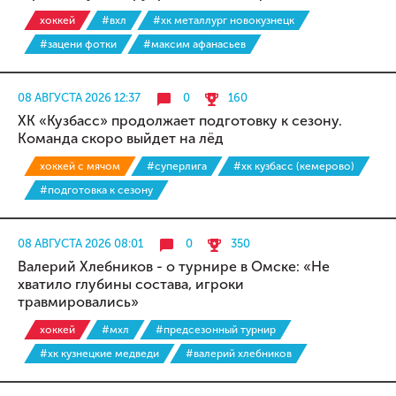
хоккей
#вхл
#хк металлург новокузнецк
#зацени фотки
#максим афанасьев
08 АВГУСТА 2026 12:37
0
160
ХК «Кузбасс» продолжает подготовку к сезону.
Команда скоро выйдет на лёд
хоккей с мячом
#суперлига
#хк кузбасс (кемерово)
#подготовка к сезону
08 АВГУСТА 2026 08:01
0
350
Валерий Хлебников - о турнире в Омске: «Не
хватило глубины состава, игроки
травмировались»
хоккей
#мхл
#предсезонный турнир
#хк кузнецкие медведи
#валерий хлебников