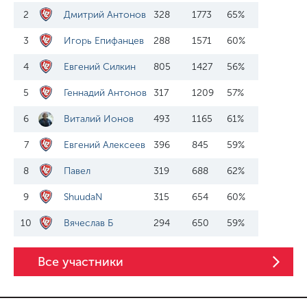
2
Дмитрий Антонов
328
1773
65%
3
Игорь Епифанцев
288
1571
60%
4
Евгений Силкин
805
1427
56%
5
Геннадий Антонов
317
1209
57%
6
Виталий Ионов
493
1165
61%
7
Евгений Алексеев
396
845
59%
8
Павел
319
688
62%
9
ShuudaN
315
654
60%
10
Вячеслав Б
294
650
59%
Все участники