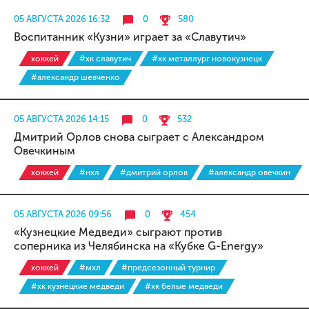
05 АВГУСТА 2026 16:32
0
580
Воспитанник «Кузни» играет за «Славутич»
хоккей
#хк славутич
#хк металлург новокузнецк
#александр шевченко
05 АВГУСТА 2026 14:15
0
532
Дмитрий Орлов снова сыграет с Александром
Овечкиным
хоккей
#нхл
#дмитрий орлов
#александр овечкин
05 АВГУСТА 2026 09:56
0
454
«Кузнецкие Медведи» сыграют против
соперника из Челябинска на «Кубке G-Energy»
хоккей
#мхл
#предсезонный турнир
#хк кузнецкие медведи
#хк белые медведи