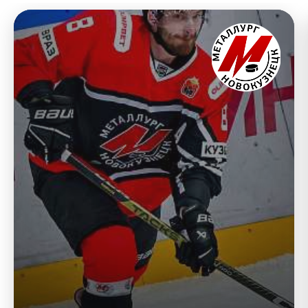
Хоккей
1
№8
Владислав Наумов
Металлург Нк, Защитник
32
Матча
12
Очков
6
Голов
7
Голевых передач
1
+/-