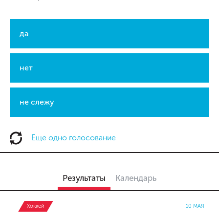
да
нет
не слежу
Еще одно голосование
Результаты
Календарь
Хоккей
10 МАЯ