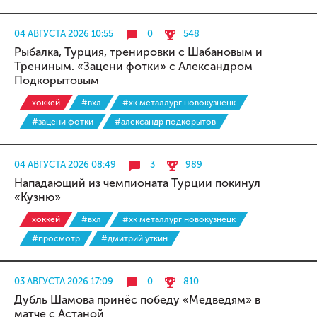
04 АВГУСТА 2026 10:55
0
548
Рыбалка, Турция, тренировки с Шабановым и
Трениным. «Зацени фотки» с Александром
Подкорытовым
хоккей
#вхл
#хк металлург новокузнецк
#зацени фотки
#александр подкорытов
04 АВГУСТА 2026 08:49
3
989
Нападающий из чемпионата Турции покинул
«Кузню»
хоккей
#вхл
#хк металлург новокузнецк
#просмотр
#дмитрий уткин
03 АВГУСТА 2026 17:09
0
810
Дубль Шамова принёс победу «Медведям» в
матче с Астаной