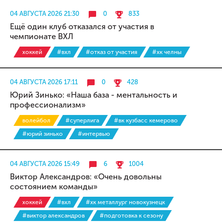
04 АВГУСТА 2026 21:30
0
833
Ещё один клуб отказался от участия в
чемпионате ВХЛ
хоккей
#вхл
#отказ от участия
#хк челны
04 АВГУСТА 2026 17:11
0
428
Юрий Зинько: «Наша база - ментальность и
профессионализм»
волейбол
#суперлига
#вк кузбасс кемерово
#юрий зинько
#интервью
04 АВГУСТА 2026 15:49
6
1004
Виктор Александров: «Очень довольны
состоянием команды»
хоккей
#вхл
#хк металлург новокузнецк
#виктор александров
#подготовка к сезону