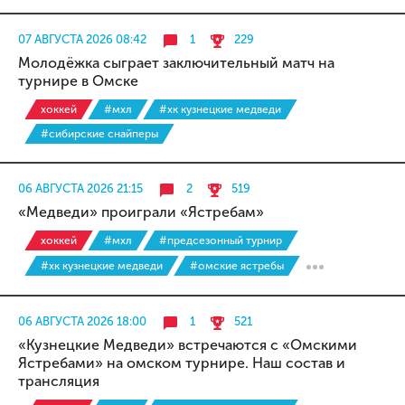
07 АВГУСТА 2026 08:42
1
229
Молодёжка сыграет заключительный матч на
турнире в Омске
хоккей
#мхл
#хк кузнецкие медведи
#сибирские снайперы
06 АВГУСТА 2026 21:15
2
519
«Медведи» проиграли «Ястребам»
хоккей
#мхл
#предсезонный турнир
#хк кузнецкие медведи
#омские ястребы
06 АВГУСТА 2026 18:00
1
521
«Кузнецкие Медведи» встречаются с «Омскими
Ястребами» на омском турнире. Наш состав и
трансляция