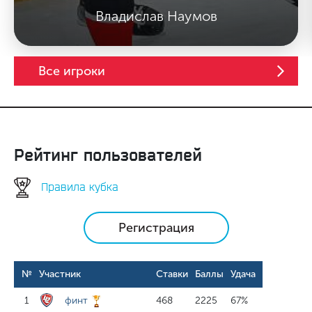
Владислав Наумов
Все игроки
Рейтинг пользователей
Правила кубка
Регистрация
№
Участник
Ставки
Баллы
Удача
1
финт
468
2225
67%