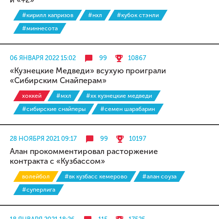
#кирилл капризов
#нхл
#кубок стэнли
#миннесота
06 ЯНВАРЯ 2022 15:02
99
10867
«Кузнецкие Медведи» всухую проиграли
«Сибирским Снайперам»
хоккей
#мхл
#хк кузнецкие медведи
#сибирские снайперы
#семен шарабарин
28 НОЯБРЯ 2021 09:17
99
10197
Алан прокомментировал расторжение
контракта с «Кузбассом»
волейбол
#вк кузбасс кемерово
#алан соуза
#суперлига