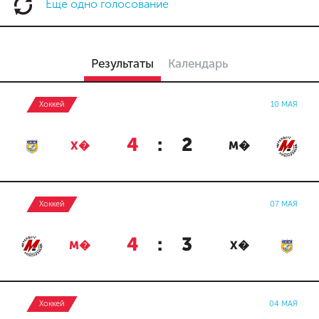
Еще одно голосование
Результаты
Календарь
Хоккей
10 МАЯ
4
:
2
Х�
М�
Хоккей
07 МАЯ
4
:
3
М�
Х�
Хоккей
04 МАЯ