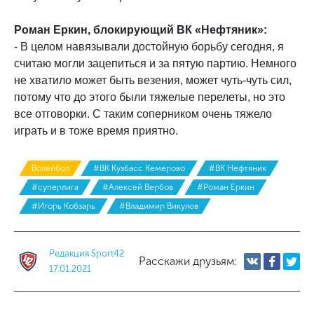
Роман Еркин, блокирующий ВК «Нефтяник»:
- В целом навязывали достойную борьбу сегодня, я
считаю могли зацепиться и за пятую партию. Немного
не хватило может быть везения, может чуть-чуть сил,
потому что до этого были тяжелые перелеты, но это
все отговорки. С таким соперником очень тяжело
играть и в тоже время приятно.
Волейбол
#ВК Кузбасс Кемерово
#ВК Нефтяник
#суперлига
#Алексей Вербов
#Роман Еркин
#Игорь Кобзарь
#Владимир Викулов
Редакция Sport42
Расскажи друзьям:
17.01.2021