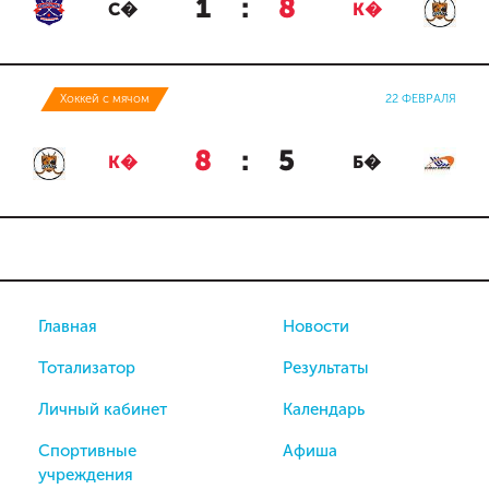
1
:
8
С�
К�
Хоккей с мячом
22 ФЕВРАЛЯ
8
:
5
К�
Б�
Главная
Новости
Тотализатор
Результаты
Личный кабинет
Календарь
Спортивные
Афиша
учреждения