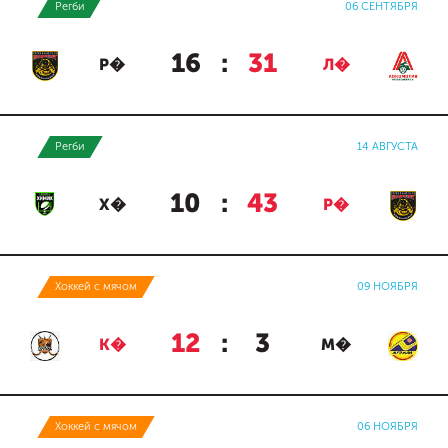
Регби
06 СЕНТЯБРЯ
16
:
31
Р�
Л�
Регби
14 АВГУСТА
10
:
43
Х�
Р�
Хоккей с мячом
09 НОЯБРЯ
12
:
3
К�
М�
Хоккей с мячом
06 НОЯБРЯ