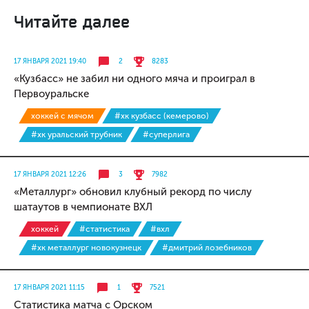
Читайте далее
17 ЯНВАРЯ 2021 19:40
2
8283
«Кузбасс» не забил ни одного мяча и проиграл в
Первоуральске
хоккей с мячом
#хк кузбасс (кемерово)
#хк уральский трубник
#суперлига
17 ЯНВАРЯ 2021 12:26
3
7982
«Металлург» обновил клубный рекорд по числу
шатаутов в чемпионате ВХЛ
хоккей
#статистика
#вхл
#хк металлург новокузнецк
#дмитрий лозебников
17 ЯНВАРЯ 2021 11:15
1
7521
Статистика матча с Орском