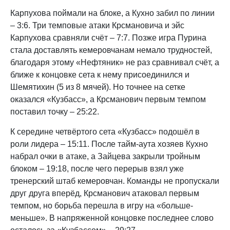
Карпухова поймали на блоке, а Кухно забил по линии
– 3:6. Три темповые атаки Крсмановича и эйс
Карпухова сравняли счёт – 7:7. Позже игра Пурина
стала доставлять кемеровчанам немало трудностей,
благодаря этому «Нефтяник» не раз сравнивал счёт, а
ближе к концовке сета к нему присоединился и
Шемятихин (5 из 8 мячей). Но точнее на сетке
оказался «Кузбасс», а Крсманович первым темпом
поставил точку – 25:22.
К середине четвёртого сета «Кузбасс» подошёл в
роли лидера – 15:11. После тайм-аута хозяев Кухно
набрал очки в атаке, а Зайцева закрыли тройным
блоком – 19:18, после чего перерыв взял уже
тренерский штаб кемеровчан. Команды не пропускали
друг друга вперёд, Крсманович атаковал первым
темпом, но борьба перешла в игру на «больше-
меньше». В напряженной концовке последнее слово