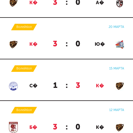
3
:
0
К�
А�
Волейбол
20 МАРТА
3
:
0
К�
Ю�
Волейбол
15 МАРТА
1
:
3
С�
К�
Волейбол
12 МАРТА
3
:
0
Б�
К�