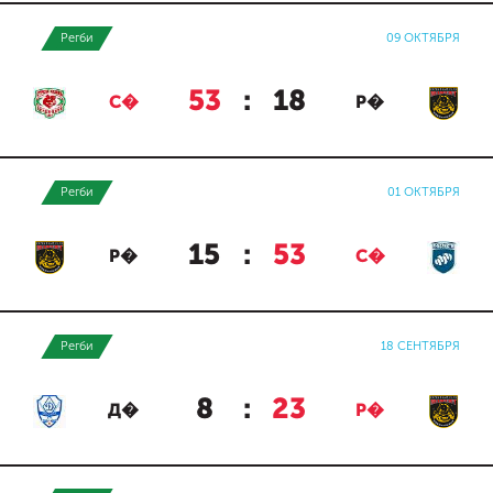
Регби
09 ОКТЯБРЯ
53
:
18
С�
Р�
Регби
01 ОКТЯБРЯ
15
:
53
Р�
С�
Регби
18 СЕНТЯБРЯ
8
:
23
Д�
Р�