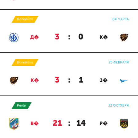
Волейбол
04 МАРТА
3
:
0
Д�
К�
Волейбол
25 ФЕВРАЛЯ
3
:
1
К�
З�
Регби
22 ОКТЯБРЯ
21
:
14
В�
Р�