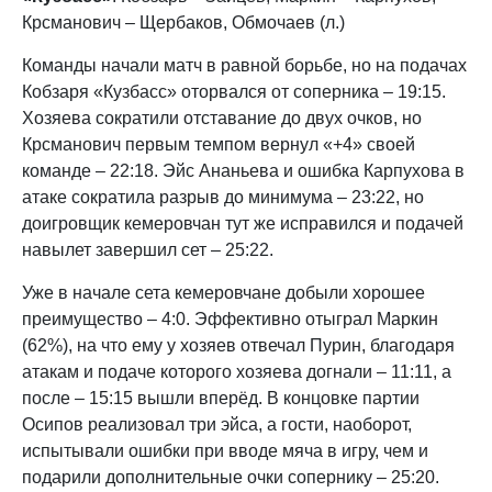
Крсманович – Щербаков, Обмочаев (л.)
Команды начали матч в равной борьбе, но на подачах
Кобзаря «Кузбасс» оторвался от соперника – 19:15.
Хозяева сократили отставание до двух очков, но
Крсманович первым темпом вернул «+4» своей
команде – 22:18. Эйс Ананьева и ошибка Карпухова в
атаке сократила разрыв до минимума – 23:22, но
доигровщик кемеровчан тут же исправился и подачей
навылет завершил сет – 25:22.
Уже в начале сета кемеровчане добыли хорошее
преимущество – 4:0. Эффективно отыграл Маркин
(62%), на что ему у хозяев отвечал Пурин, благодаря
атакам и подаче которого хозяева догнали – 11:11, а
после – 15:15 вышли вперёд. В концовке партии
Осипов реализовал три эйса, а гости, наоборот,
испытывали ошибки при вводе мяча в игру, чем и
подарили дополнительные очки сопернику – 25:20.