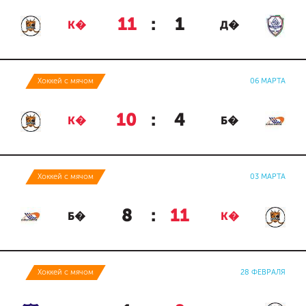
11
:
1
К�
Д�
Хоккей с мячом
06 МАРТА
10
:
4
К�
Б�
Хоккей с мячом
03 МАРТА
8
:
11
Б�
К�
Хоккей с мячом
28 ФЕВРАЛЯ