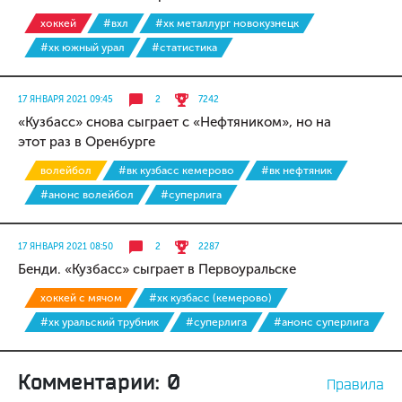
хоккей
#вхл
#хк металлург новокузнецк
#хк южный урал
#статистика
17 ЯНВАРЯ 2021 09:45
2
7242
«Кузбасс» снова сыграет с «Нефтяником», но на
этот раз в Оренбурге
волейбол
#вк кузбасс кемерово
#вк нефтяник
#анонс волейбол
#суперлига
17 ЯНВАРЯ 2021 08:50
2
2287
Бенди. «Кузбасс» сыграет в Первоуральске
хоккей с мячом
#хк кузбасс (кемерово)
#хк уральский трубник
#суперлига
#анонс суперлига
Комментарии: 0
Правила