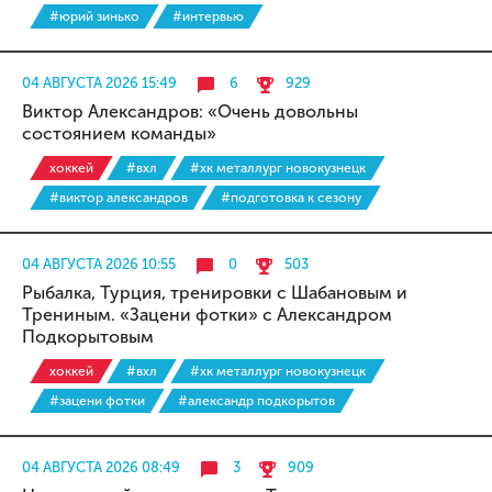
#юрий зинько
#интервью
04 АВГУСТА 2026 15:49
6
929
Виктор Александров: «Очень довольны
состоянием команды»
хоккей
#вхл
#хк металлург новокузнецк
#виктор александров
#подготовка к сезону
04 АВГУСТА 2026 10:55
0
503
Рыбалка, Турция, тренировки с Шабановым и
Трениным. «Зацени фотки» с Александром
Подкорытовым
хоккей
#вхл
#хк металлург новокузнецк
#зацени фотки
#александр подкорытов
04 АВГУСТА 2026 08:49
3
909