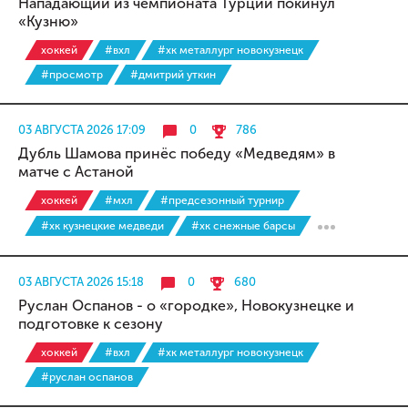
Нападающий из чемпионата Турции покинул
«Кузню»
хоккей
#вхл
#хк металлург новокузнецк
#просмотр
#дмитрий уткин
03 АВГУСТА 2026 17:09
0
786
Дубль Шамова принёс победу «Медведям» в
матче с Астаной
хоккей
#мхл
#предсезонный турнир
#хк кузнецкие медведи
#хк снежные барсы
03 АВГУСТА 2026 15:18
0
680
Руслан Оспанов - о «городке», Новокузнецке и
подготовке к сезону
хоккей
#вхл
#хк металлург новокузнецк
#руслан оспанов