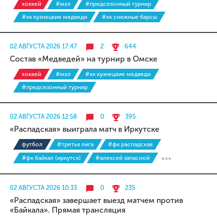
хоккей
#мхл
#предсезонный турнир
#хк кузнецкие медведи
#хк снежные барсы
02 АВГУСТА 2026 17:47
2
644
Состав «Медведей» на турнир в Омске
хоккей
#мхл
#хк кузнецкие медведи
#предсезонный турнир
02 АВГУСТА 2026 12:58
0
395
«Распадская» выиграла матч в Иркутске
футбол
#третья лига
#фк распадская
#фк байкал (иркутск)
#алексей запасной
02 АВГУСТА 2026 10:33
0
235
«Распадская» завершает выезд матчем против
«Байкала». Прямая трансляция