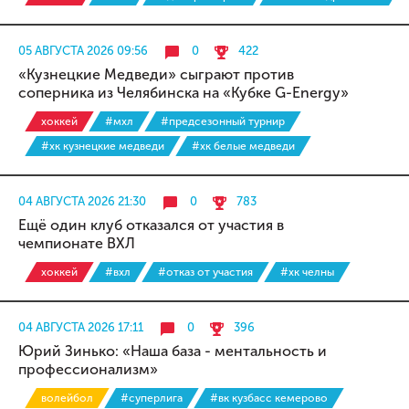
05 АВГУСТА 2026 09:56
0
422
«Кузнецкие Медведи» сыграют против
соперника из Челябинска на «Кубке G-Energy»
хоккей
#мхл
#предсезонный турнир
#хк кузнецкие медведи
#хк белые медведи
04 АВГУСТА 2026 21:30
0
783
Ещё один клуб отказался от участия в
чемпионате ВХЛ
хоккей
#вхл
#отказ от участия
#хк челны
04 АВГУСТА 2026 17:11
0
396
Юрий Зинько: «Наша база - ментальность и
профессионализм»
волейбол
#суперлига
#вк кузбасс кемерово