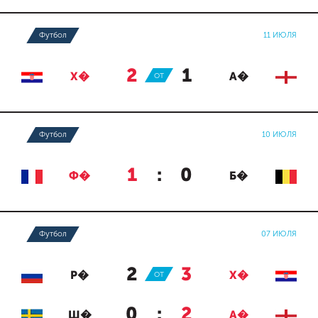
Футбол
11 ИЮЛЯ
2
:
1
Х�
ОТ
А�
Футбол
10 ИЮЛЯ
1
:
0
Ф�
Б�
Футбол
07 ИЮЛЯ
2
:
3
Р�
ОТ
Х�
0
:
2
Ш�
А�