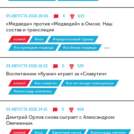
05 АВГУСТА 2026 18:00
4
619
«Медведи» против «Медведей» в Омске. Наш
состав и трансляция
хоккей
#мхл
#предсезонный турнир
#хк кузнецкие медведи
#хк белые медведи
05 АВГУСТА 2026 16:32
0
529
Воспитанник «Кузни» играет за «Славутич»
хоккей
#хк славутич
#хк металлург новокузнецк
#александр шевченко
05 АВГУСТА 2026 14:15
0
466
Дмитрий Орлов снова сыграет с Александром
Овечкиным
хоккей
#нхл
#дмитрий орлов
#александр овечкин