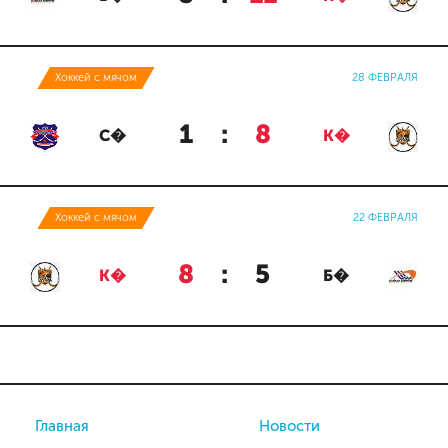
Хоккей с мячом
28 ФЕВРАЛЯ
1
:
8
С�
К�
Хоккей с мячом
22 ФЕВРАЛЯ
8
:
5
К�
Б�
Главная
Новости