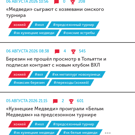
06 АВГУСТА 2026 10:56
0
208
«Медведи» сыграют с хозяевами омского
турнира
хоккей
#мхл
#предсезонный турнир
#хк кузнецкие медведи
#омские ястребы
06 АВГУСТА 2026 08:38
4
545
Березин не прошёл просмотр в Тольятти и
подписал контракт с новым клубом ВХЛ
хоккей
#вхл
#хк металлург новокузнецк
#максим березин
#переходы (хоккей)
05 АВГУСТА 2026 21:15
2
601
«Кузнецкие Медведи» проиграли «Белым
Медведям» на предсезонном турнире
хоккей
#мхл
#предсезонный турнир
#хк кузнецкие медведи
#хк белые медведи