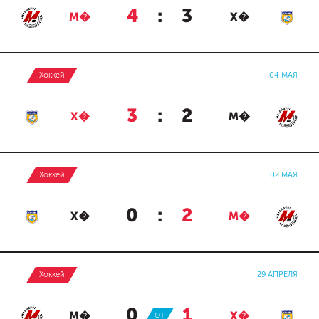
4
:
3
М�
Х�
Хоккей
04 МАЯ
3
:
2
Х�
М�
Хоккей
02 МАЯ
0
:
2
Х�
М�
Хоккей
29 АПРЕЛЯ
0
:
1
М�
ОТ
Х�