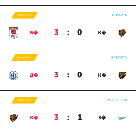
Волейбол
12 МАРТА
3
:
0
Б�
К�
Волейбол
04 МАРТА
3
:
0
Д�
К�
Волейбол
25 ФЕВРАЛЯ
3
:
1
К�
З�