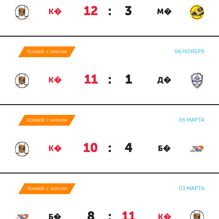
12
:
3
К�
М�
Хоккей с мячом
06 НОЯБРЯ
11
:
1
К�
Д�
Хоккей с мячом
06 МАРТА
10
:
4
К�
Б�
Хоккей с мячом
03 МАРТА
8
:
11
Б�
К�