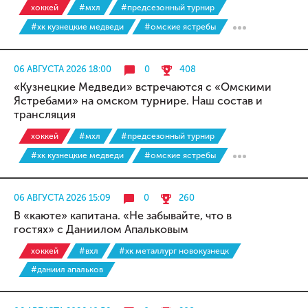
хоккей
#мхл
#предсезонный турнир
#хк кузнецкие медведи
#омские ястребы
06 АВГУСТА 2026 18:00
0
408
«Кузнецкие Медведи» встречаются с «Омскими
Ястребами» на омском турнире. Наш состав и
трансляция
хоккей
#мхл
#предсезонный турнир
#хк кузнецкие медведи
#омские ястребы
06 АВГУСТА 2026 15:09
0
260
В «каюте» капитана. «Не забывайте, что в
гостях» с Даниилом Апальковым
хоккей
#вхл
#хк металлург новокузнецк
#даниил апальков