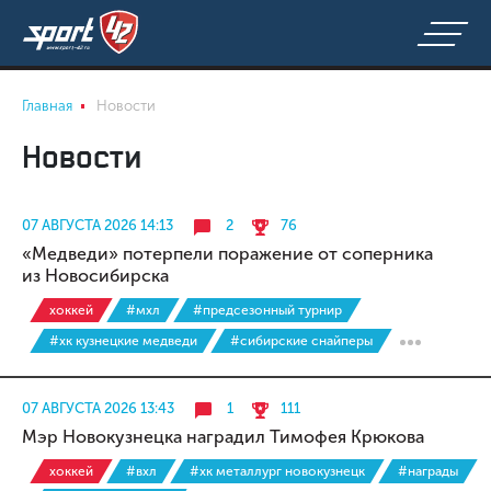
Главная
Новости
Новости
07 АВГУСТА 2026 14:13
2
76
«Медведи» потерпели поражение от соперника
из Новосибирска
хоккей
#мхл
#предсезонный турнир
#хк кузнецкие медведи
#сибирские снайперы
07 АВГУСТА 2026 13:43
1
111
Мэр Новокузнецка наградил Тимофея Крюкова
хоккей
#вхл
#хк металлург новокузнецк
#награды