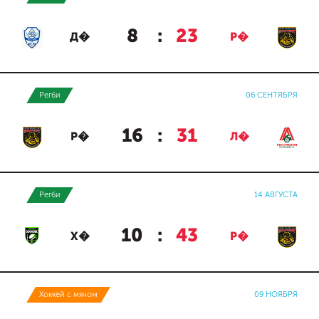
8
:
23
Д�
Р�
Регби
06 СЕНТЯБРЯ
16
:
31
Р�
Л�
Регби
14 АВГУСТА
10
:
43
Х�
Р�
Хоккей с мячом
09 НОЯБРЯ