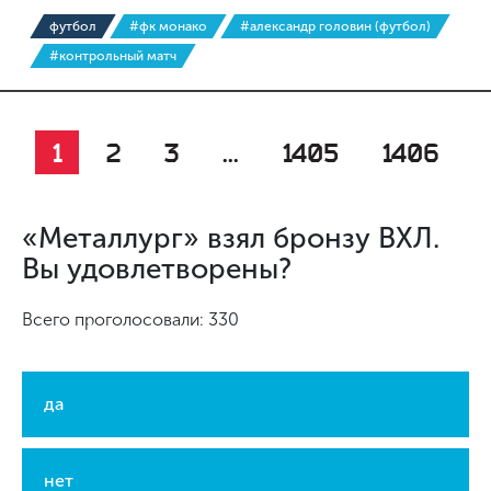
футбол
#фк монако
#александр головин (футбол)
#контрольный матч
1
2
3
...
1405
1406
«Металлург» взял бронзу ВХЛ.
Вы удовлетворены?
Всего проголосовали: 330
да
нет