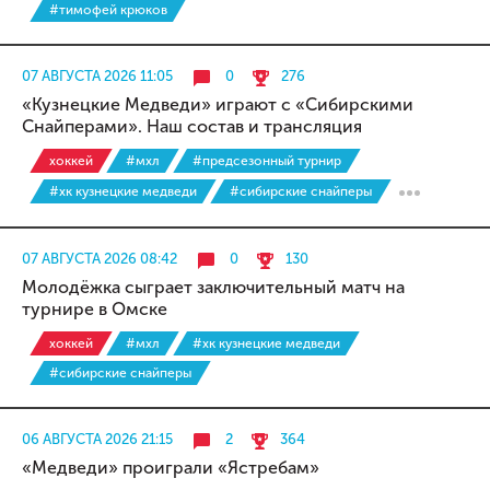
#тимофей крюков
07 АВГУСТА 2026 11:05
0
276
«Кузнецкие Медведи» играют с «Сибирскими
Снайперами». Наш состав и трансляция
хоккей
#мхл
#предсезонный турнир
#хк кузнецкие медведи
#сибирские снайперы
07 АВГУСТА 2026 08:42
0
130
Молодёжка сыграет заключительный матч на
турнире в Омске
хоккей
#мхл
#хк кузнецкие медведи
#сибирские снайперы
06 АВГУСТА 2026 21:15
2
364
«Медведи» проиграли «Ястребам»