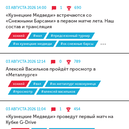
03 АВГУСТА 2026 14:00
1
690
«Кузнецкие Медведи» встречаются со
«Снежными Барсами» в первом матче лета. Наш
состав и трансляция
хоккей
#мхл
#предсезонный турнир
#хк кузнецкие медведи
#хк снежные барсы
03 АВГУСТА 2026 12:14
0
789
Алексей Васильков пройдёт просмотр в
«Металлурге»
хоккей
#вхл
#хк металлург новокузнецк
#просмотр
#алексей васильков
03 АВГУСТА 2026 11:04
1
454
«Кузнецкие Медведи» проведут первый матч на
Кубке G-Drive