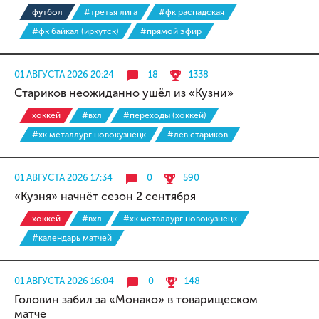
футбол
#третья лига
#фк распадская
#фк байкал (иркутск)
#прямой эфир
01 АВГУСТА 2026 20:24
18
1338
Стариков неожиданно ушёл из «Кузни»
хоккей
#вхл
#переходы (хоккей)
#хк металлург новокузнецк
#лев стариков
01 АВГУСТА 2026 17:34
0
590
«Кузня» начнёт сезон 2 сентября
хоккей
#вхл
#хк металлург новокузнецк
#календарь матчей
01 АВГУСТА 2026 16:04
0
148
Головин забил за «Монако» в товарищеском
матче