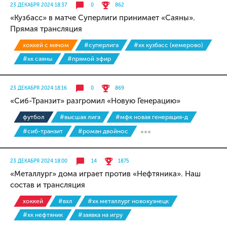
23 ДЕКАБРЯ 2024 18:37
0
862
«Кузбасс» в матче Суперлиги принимает «Саяны».
Прямая трансляция
хоккей с мячом
#суперлига
#хк кузбасс (кемерово)
#хк саяны
#прямой эфир
23 ДЕКАБРЯ 2024 18:16
0
869
«Сиб-Транзит» разгромил «Новую Генерацию»
футбол
#высшая лига
#мфк новая генерация-д
#сиб-транзит
#роман двойнос
23 ДЕКАБРЯ 2024 18:00
14
1875
«Металлург» дома играет против «Нефтяника». Наш
состав и трансляция
хоккей
#вхл
#хк металлург новокузнецк
#хк нефтяник
#заявка на игру