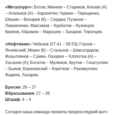
«Металлург»:
Ботов; Минеев – Стариков, Князев (А)
– Апальков (А) – Карапетян; Чуркин – Терещенко,
Шешин – Вихарев (К) – Сердюк; Пузанов –
Лавриненко, Максимов – Курбатов – Кузнецов;
Крюков, Абрамов – Марушев – Захаров; Торопцев.
«Нефтяник»:
Чибизов (57.41 – 58.53); Глухов –
Янчевский, Мокин (К) – Стальнов – Шиксатдаров;
Фазылзянов – Сумин, Лазарев – Хлопотов (А) –
Хасанов (А); Богатов – Мулюков, Крутов – Гизатуллин
– Быков; Кориневский – Коротков – Рахимуллин;
Фадеев, Лазарев.
Броски:
26 – 27
Вбрасывания:
27 – 26
Штраф:
4 – 4
Сегодня наша команда провела предпоследний матч