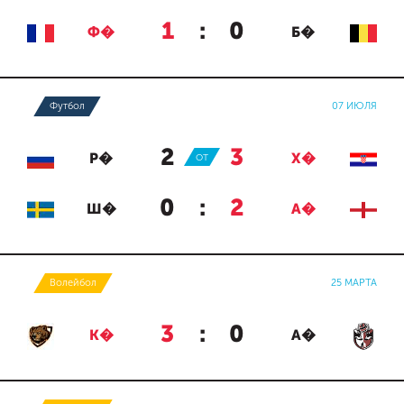
1
:
0
Ф�
Б�
Футбол
07 ИЮЛЯ
2
:
3
Р�
ОТ
Х�
0
:
2
Ш�
А�
Волейбол
25 МАРТА
3
:
0
К�
А�