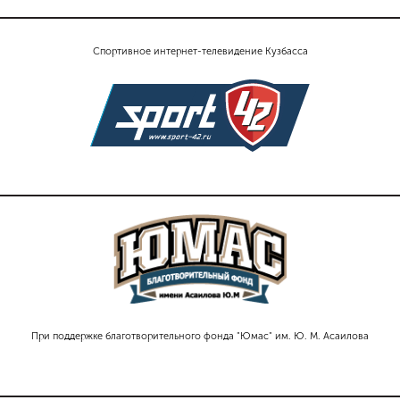
Спортивное интернет-телевидение Кузбасса
При поддержке благотворительного фонда "Юмас" им. Ю. М. Асаилова