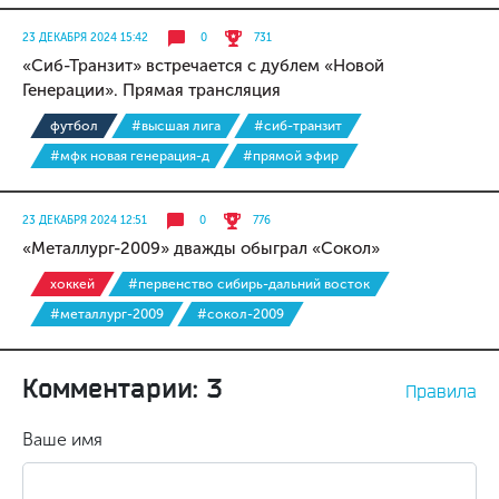
23 ДЕКАБРЯ 2024 15:42
0
731
«Сиб-Транзит» встречается с дублем «Новой
Генерации». Прямая трансляция
футбол
#высшая лига
#сиб-транзит
#мфк новая генерация-д
#прямой эфир
23 ДЕКАБРЯ 2024 12:51
0
776
«Металлург-2009» дважды обыграл «Сокол»
хоккей
#первенство сибирь-дальний восток
#металлург-2009
#сокол-2009
Комментарии: 3
Правила
Ваше имя