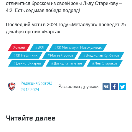
отличиться броском из своей зоны Льву Старикову –
4:2. Есть седьмая победа подряд!
Последний матч в 2024 году «Металлург» проведёт 25
декабря против «Барса».
Хоккей
#ВХЛ
#ХК Металлург Новокузнецк
#ХК Нефтяник
#Матвей Ботов
#Владислав Курбатов
#Денис Вихарев
#Давид Карапетян
#Лев Стариков
Редакция Sport42
Расскажи друзьям:
23.12.2024
Читайте далее