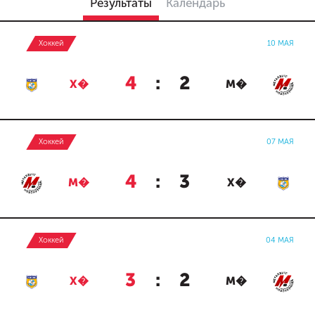
Результаты
Календарь
Хоккей
10 МАЯ
4
:
2
Х�
М�
Хоккей
07 МАЯ
4
:
3
М�
Х�
Хоккей
04 МАЯ
3
:
2
Х�
М�