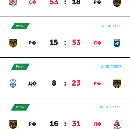
53
:
18
С�
Р�
Регби
01 ОКТЯБРЯ
15
:
53
Р�
С�
Регби
18 СЕНТЯБРЯ
8
:
23
Д�
Р�
Регби
06 СЕНТЯБРЯ
16
:
31
Р�
Л�