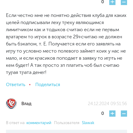
+
-
0
Если честно мне не понятно действия клуба для каких
целей подписывали леху треху являющимся
лимитчиком как и тодыков считаю если не первым
вратарем то игрок в возрасте 29+считаю не должен
быть бэкапом, т. Е. Получается если его заявлять на
игру то условно место полевого займет коих у нас не
мало, и если красиков поподает в заявку то игрть не
кем будет! А так просто зп платить чоб был считаю
турая трата денег!
Ответить
Поделиться
Влад
24.12.2024 09:51:56
+
-
0
В ответ на
комментарий
Пользователя
Slawak