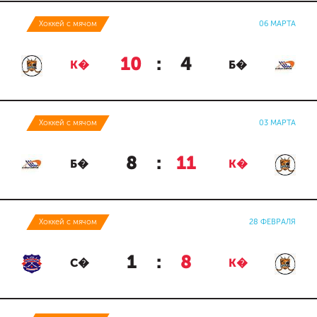
Хоккей с мячом
06 МАРТА
10
:
4
К�
Б�
Хоккей с мячом
03 МАРТА
8
:
11
Б�
К�
Хоккей с мячом
28 ФЕВРАЛЯ
1
:
8
С�
К�