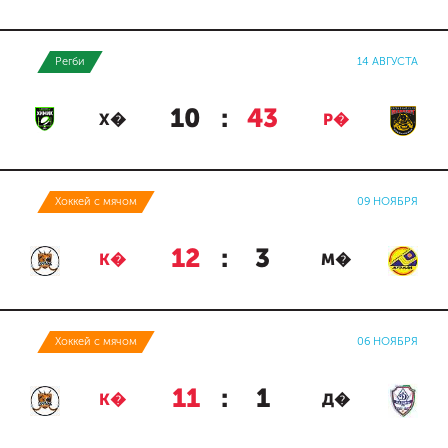
Регби
14 АВГУСТА
10
:
43
Х�
Р�
Хоккей с мячом
09 НОЯБРЯ
12
:
3
К�
М�
Хоккей с мячом
06 НОЯБРЯ
11
:
1
К�
Д�