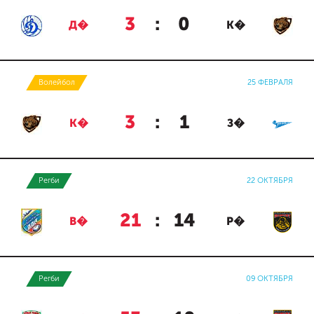
3
:
0
Д�
К�
Волейбол
25 ФЕВРАЛЯ
3
:
1
К�
З�
Регби
22 ОКТЯБРЯ
21
:
14
В�
Р�
Регби
09 ОКТЯБРЯ