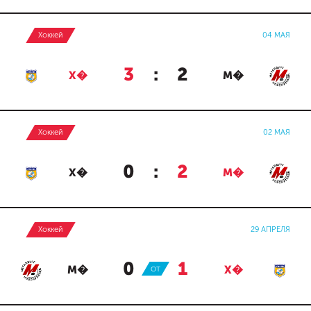
Хоккей
04 МАЯ
3
:
2
Х�
М�
Хоккей
02 МАЯ
0
:
2
Х�
М�
Хоккей
29 АПРЕЛЯ
0
:
1
М�
ОТ
Х�