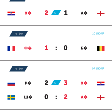
2
:
1
Х�
ОТ
А�
Футбол
10 ИЮЛЯ
1
:
0
Ф�
Б�
Футбол
07 ИЮЛЯ
2
:
3
Р�
ОТ
Х�
0
:
2
Ш�
А�