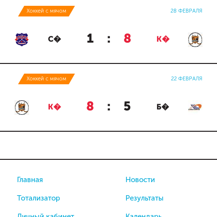
Хоккей с мячом
28 ФЕВРАЛЯ
1
:
8
С�
К�
Хоккей с мячом
22 ФЕВРАЛЯ
8
:
5
К�
Б�
Главная
Новости
Тотализатор
Результаты
Личный кабинет
Календарь