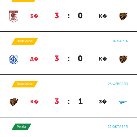
3
:
0
Б�
К�
Волейбол
04 МАРТА
3
:
0
Д�
К�
Волейбол
25 ФЕВРАЛЯ
3
:
1
К�
З�
Регби
22 ОКТЯБРЯ