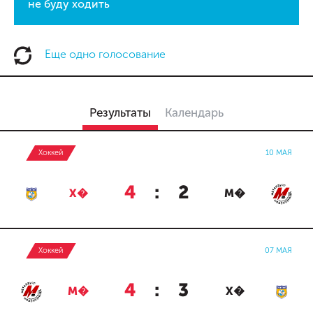
не буду ходить
Еще одно голосование
Результаты
Календарь
Хоккей
10 МАЯ
4
:
2
Х�
М�
Хоккей
07 МАЯ
4
:
3
М�
Х�