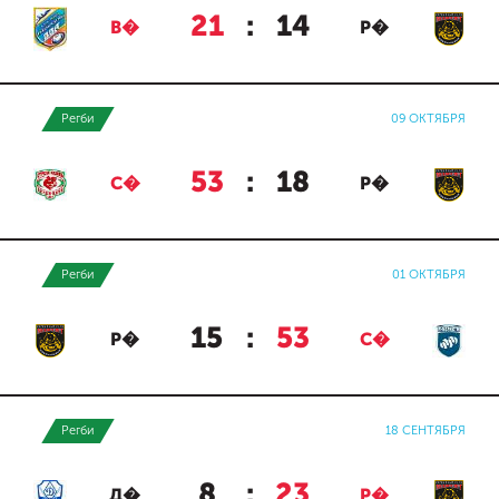
21
:
14
В�
Р�
Регби
09 ОКТЯБРЯ
53
:
18
С�
Р�
Регби
01 ОКТЯБРЯ
15
:
53
Р�
С�
Регби
18 СЕНТЯБРЯ
8
:
23
Д�
Р�