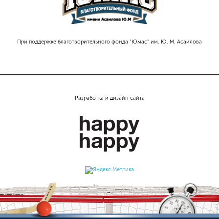
При поддержке благотворительного фонда "Юмас" им. Ю. М. Асаилова
Разработка и дизайн сайта