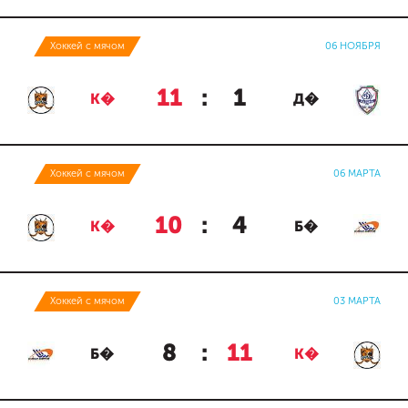
Хоккей с мячом
06 НОЯБРЯ
11
:
1
К�
Д�
Хоккей с мячом
06 МАРТА
10
:
4
К�
Б�
Хоккей с мячом
03 МАРТА
8
:
11
Б�
К�