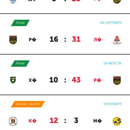
Регби
06 СЕНТЯБРЯ
16
:
31
Р�
Л�
Регби
14 АВГУСТА
10
:
43
Х�
Р�
Хоккей с мячом
09 НОЯБРЯ
12
:
3
К�
М�