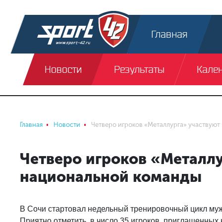
Главная
Новости
Результаты
Кале
Главная
Новости
Четверо игроков «Металлурга» участвуют
Четверо игроков «Металлу
национальной команды
В Сочи стартовал недельный тренировочный цикл муж
Приятно отметить, в число 35 игроков, приглашенных