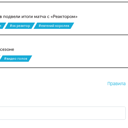
 подвели итоги матча с «Реактором»
и
#хк реактор
#евгений королев
сезоне
#видео голов
Правила