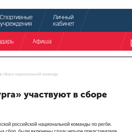
Спортивные
Личный
учреждения
кабинет
ндарь
Афиша
 в сборе национальной команды
рга» участвуют в сборе
ской российской национальной команды по регби.
 на сбор, были включены сразу четыре представителя