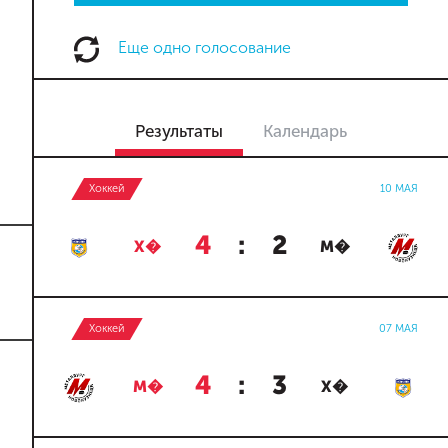
Еще одно голосование
Результаты
Календарь
Хоккей
10 МАЯ
4
:
2
Х�
М�
Хоккей
07 МАЯ
4
:
3
М�
Х�