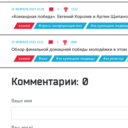
15 ФЕВРАЛЯ 2023 21:28
0
1522
«Командная победа». Евгений Королев и Артем Щипанов
хоккей
#пресс-конференция мхл
#хк кузнецкие медвед
15 ФЕВРАЛЯ 2023 21:11
1
1460
Обзор финальной домашней победы молодёжки в этом 
хоккей
#мхл
#хк кузнецкие медведи
#хк реактор
Комментарии: 0
Ваше имя
Ваш email