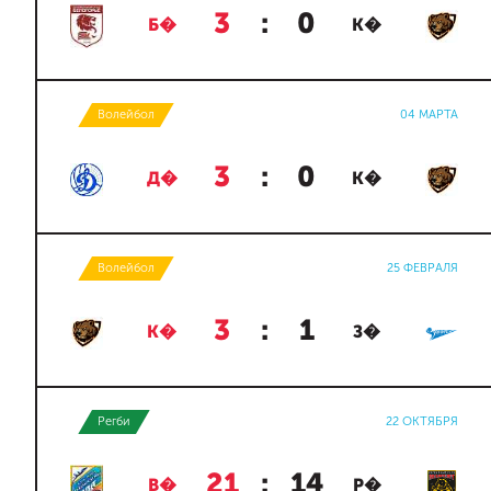
3
:
0
Б�
К�
Волейбол
04 МАРТА
3
:
0
Д�
К�
Волейбол
25 ФЕВРАЛЯ
3
:
1
К�
З�
Регби
22 ОКТЯБРЯ
21
:
14
В�
Р�