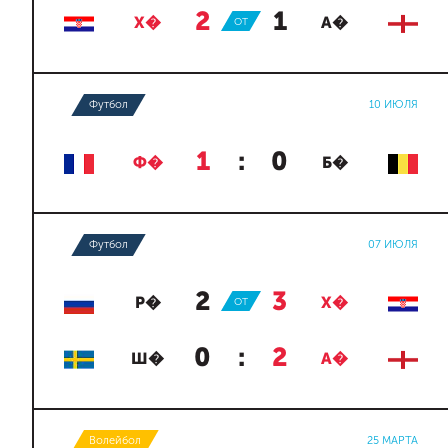
2
:
1
Х�
ОТ
А�
Футбол
10 ИЮЛЯ
1
:
0
Ф�
Б�
Футбол
07 ИЮЛЯ
2
:
3
Р�
ОТ
Х�
0
:
2
Ш�
А�
Волейбол
25 МАРТА