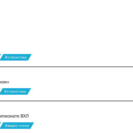
#статистика
ром»
#статистика
емпионате ВХЛ
#видео голов