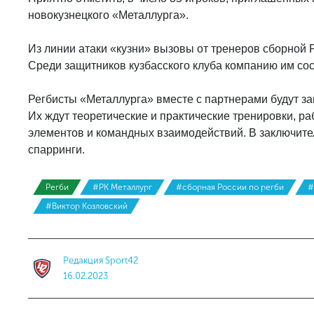
новокузнецкого «Металлурга».
Из линии атаки «кузни» вызовы от тренеров сборной
Среди защитников кузбасского клуба компанию им со
Регбисты «Металлурга» вместе с партнерами будут за
Их ждут теоретические и практические тренировки, р
элементов и командных взаимодействий. В заключите
спарринги.
Регби
#РК Металлург
#сборная России по регби
#
#Виктор Козловский
Редакция Sport42
16.02.2023