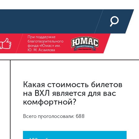
При поддержке
благотворительного
фонда «Юмас» им.
Ю. М. Асаилова
Какая стоимость билетов
на ВХЛ является для вас
комфортной?
Всего проголосовали: 688