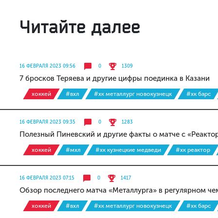
Читайте далее
16 ФЕВРАЛЯ 2023 09:56
0
1309
7 бросков Теряева и другие цифры поединка в Казани
хоккей
#вхл
#хк металлург новокузнецк
#хк барс
16 ФЕВРАЛЯ 2023 09:35
0
1283
Полезный Пиневский и другие факты о матче с «Реакто
хоккей
#мхл
#хк кузнецкие медведи
#хк реактор
16 ФЕВРАЛЯ 2023 07:15
0
1417
Обзор последнего матча «Металлурга» в регулярном ч
хоккей
#вхл
#хк металлург новокузнецк
#хк барс