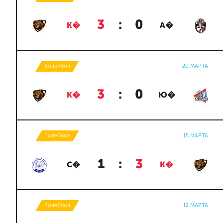
3
:
0
К�
А�
Волейбол
20 МАРТА
3
:
0
К�
Ю�
Волейбол
15 МАРТА
1
:
3
С�
К�
Волейбол
12 МАРТА