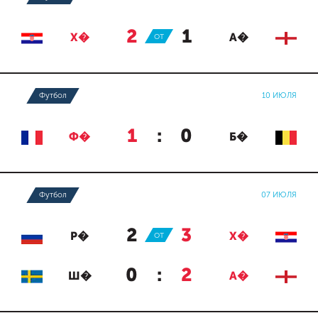
2
:
1
Х�
ОТ
А�
Футбол
10 ИЮЛЯ
1
:
0
Ф�
Б�
Футбол
07 ИЮЛЯ
2
:
3
Р�
ОТ
Х�
0
:
2
Ш�
А�