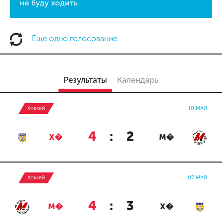
не буду ходить
Еще одно голосование
Результаты
Календарь
Хоккей
10 МАЯ
4
:
2
Х�
М�
Хоккей
07 МАЯ
4
:
3
М�
Х�