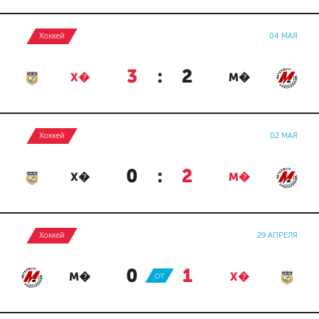
Хоккей
04 МАЯ
3
:
2
Х�
М�
Хоккей
02 МАЯ
0
:
2
Х�
М�
Хоккей
29 АПРЕЛЯ
0
:
1
М�
ОТ
Х�