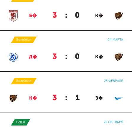
3
:
0
Б�
К�
Волейбол
04 МАРТА
3
:
0
Д�
К�
Волейбол
25 ФЕВРАЛЯ
3
:
1
К�
З�
Регби
22 ОКТЯБРЯ