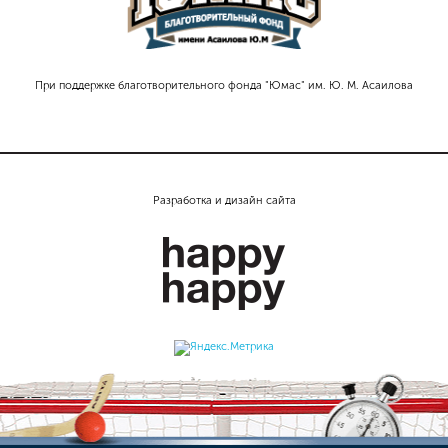
При поддержке благотворительного фонда "Юмас" им. Ю. М. Асаилова
Разработка и дизайн сайта