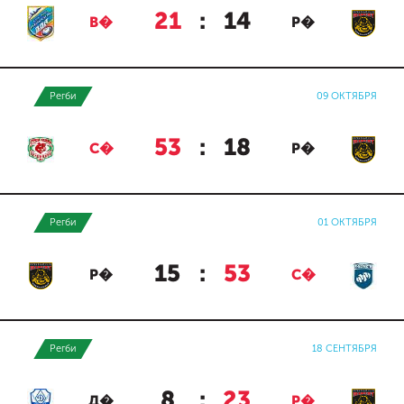
21
:
14
В�
Р�
Регби
09 ОКТЯБРЯ
53
:
18
С�
Р�
Регби
01 ОКТЯБРЯ
15
:
53
Р�
С�
Регби
18 СЕНТЯБРЯ
8
:
23
Д�
Р�