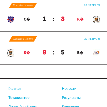
Хоккей с мячом
28 ФЕВРАЛЯ
1
:
8
С�
К�
Хоккей с мячом
22 ФЕВРАЛЯ
8
:
5
К�
Б�
Главная
Новости
Тотализатор
Результаты
Личный кабинет
Календарь