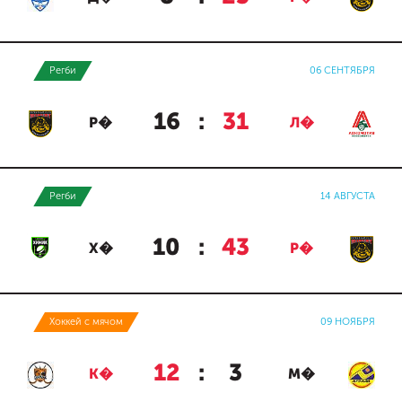
Регби
06 СЕНТЯБРЯ
16
:
31
Р�
Л�
Регби
14 АВГУСТА
10
:
43
Х�
Р�
Хоккей с мячом
09 НОЯБРЯ
12
:
3
К�
М�