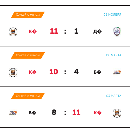
Хоккей с мячом
06 НОЯБРЯ
11
:
1
К�
Д�
Хоккей с мячом
06 МАРТА
10
:
4
К�
Б�
Хоккей с мячом
03 МАРТА
8
:
11
Б�
К�