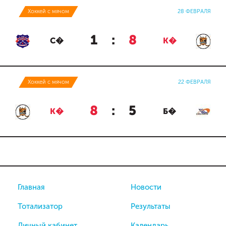
Хоккей с мячом
28 ФЕВРАЛЯ
1
:
8
С�
К�
Хоккей с мячом
22 ФЕВРАЛЯ
8
:
5
К�
Б�
Главная
Новости
Тотализатор
Результаты
Личный кабинет
Календарь