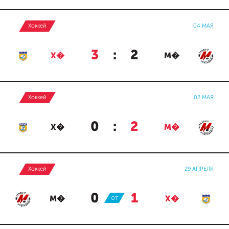
Хоккей
04 МАЯ
3
:
2
Х�
М�
Хоккей
02 МАЯ
0
:
2
Х�
М�
Хоккей
29 АПРЕЛЯ
0
:
1
М�
ОТ
Х�