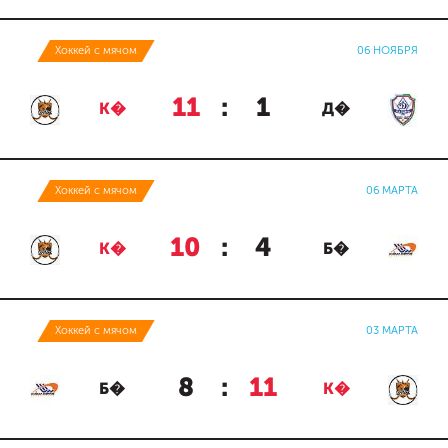
Хоккей с мячом
06 НОЯБРЯ
11
:
1
К�
Д�
Хоккей с мячом
06 МАРТА
10
:
4
К�
Б�
Хоккей с мячом
03 МАРТА
8
:
11
Б�
К�