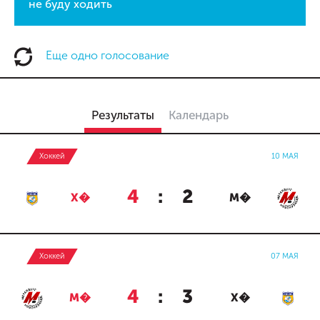
не буду ходить
Еще одно голосование
Результаты
Календарь
Хоккей
10 МАЯ
4
:
2
Х�
М�
Хоккей
07 МАЯ
4
:
3
М�
Х�