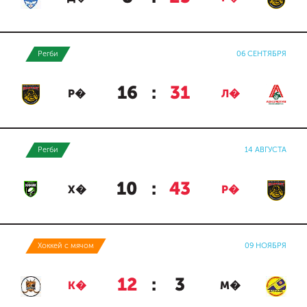
Регби
06 СЕНТЯБРЯ
16
:
31
Р�
Л�
Регби
14 АВГУСТА
10
:
43
Х�
Р�
Хоккей с мячом
09 НОЯБРЯ
12
:
3
К�
М�