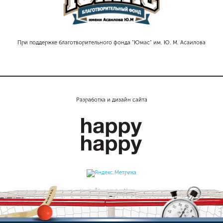
При поддержке благотворительного фонда "Юмас" им. Ю. М. Асаилова
Разработка и дизайн сайта