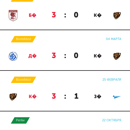
3
:
0
Б�
К�
Волейбол
04 МАРТА
3
:
0
Д�
К�
Волейбол
25 ФЕВРАЛЯ
3
:
1
К�
З�
Регби
22 ОКТЯБРЯ