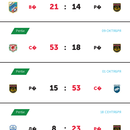
21
:
14
В�
Р�
Регби
09 ОКТЯБРЯ
53
:
18
С�
Р�
Регби
01 ОКТЯБРЯ
15
:
53
Р�
С�
Регби
18 СЕНТЯБРЯ
8
:
23
Д�
Р�