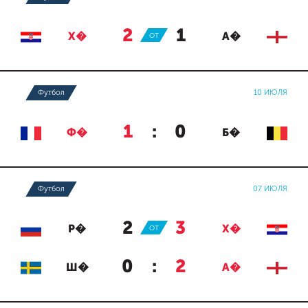
2
:
1
Х�
ОТ
А�
Футбол
10 ИЮЛЯ
1
:
0
Ф�
Б�
Футбол
07 ИЮЛЯ
2
:
3
Р�
ОТ
Х�
0
:
2
Ш�
А�