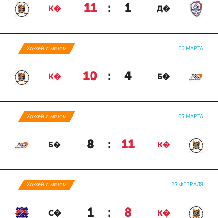
11
:
1
К�
Д�
Хоккей с мячом
06 МАРТА
10
:
4
К�
Б�
Хоккей с мячом
03 МАРТА
8
:
11
Б�
К�
Хоккей с мячом
28 ФЕВРАЛЯ
1
:
8
С�
К�