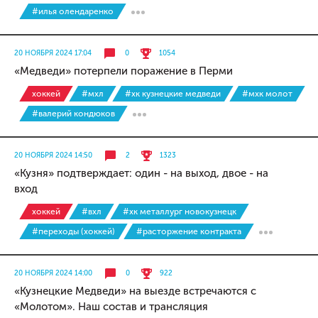
#илья олендаренко
20 НОЯБРЯ 2024 17:04
0
1054
«Медведи» потерпели поражение в Перми
хоккей
#мхл
#хк кузнецкие медведи
#мхк молот
#валерий кондюков
20 НОЯБРЯ 2024 14:50
2
1323
«Кузня» подтверждает: один - на выход, двое - на
вход
хоккей
#вхл
#хк металлург новокузнецк
#переходы (хоккей)
#расторжение контракта
20 НОЯБРЯ 2024 14:00
0
922
«Кузнецкие Медведи» на выезде встречаются с
«Молотом». Наш состав и трансляция