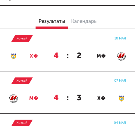
Результаты
Календарь
Хоккей
10 МАЯ
4
:
2
Х�
М�
Хоккей
07 МАЯ
4
:
3
М�
Х�
Хоккей
04 МАЯ