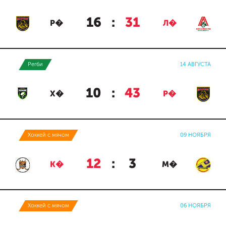
16
:
31
Р�
Л�
Регби
14 АВГУСТА
10
:
43
Х�
Р�
Хоккей с мячом
09 НОЯБРЯ
12
:
3
К�
М�
Хоккей с мячом
06 НОЯБРЯ