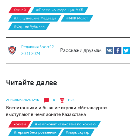
Хоккей
#Пресс-конференция МХЛ
#ХК Кузнецкие Медведи
#МХК Молот
#Сергей Чубыкин
Редакция Sport42
Расскажи друзьям:
20.11.2024
Читайте далее
21 НОЯБРЯ 2024 12:16
0
1126
Воспитанники и бывшие игроки «Металлурга»
выступают в чемпионате Казахстана
хоккей
#чемпионат казахстана по хоккею
#герман беспрозванных
#марк скутар