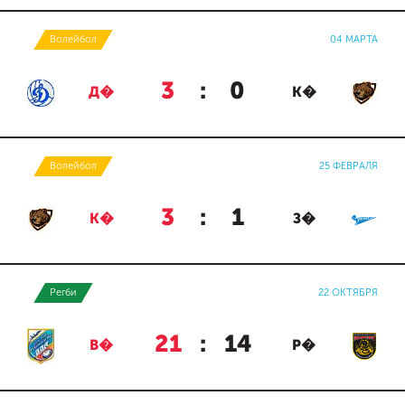
Волейбол
04 МАРТА
3
:
0
Д�
К�
Волейбол
25 ФЕВРАЛЯ
3
:
1
К�
З�
Регби
22 ОКТЯБРЯ
21
:
14
В�
Р�