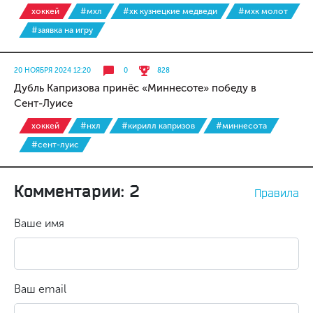
хоккей
#мхл
#хк кузнецкие медведи
#мхк молот
#заявка на игру
20 НОЯБРЯ 2024 12:20
0
828
Дубль Капризова принёс «Миннесоте» победу в
Сент-Луисе
хоккей
#нхл
#кирилл капризов
#миннесота
#сент-луис
Комментарии: 2
Правила
Ваше имя
Ваш email