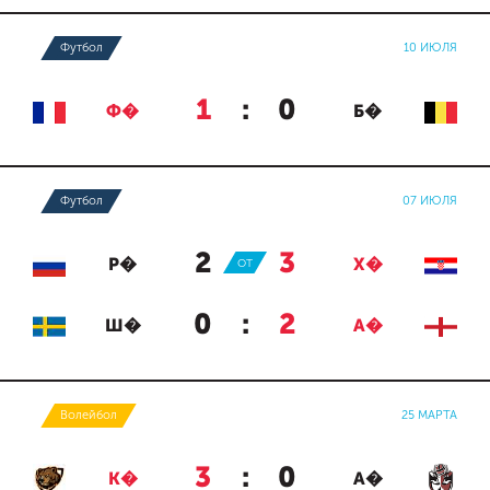
Футбол
10 ИЮЛЯ
1
:
0
Ф�
Б�
Футбол
07 ИЮЛЯ
2
:
3
Р�
ОТ
Х�
0
:
2
Ш�
А�
Волейбол
25 МАРТА
3
:
0
К�
А�