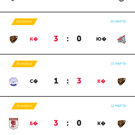
Волейбол
20 МАРТА
3
:
0
К�
Ю�
Волейбол
15 МАРТА
1
:
3
С�
К�
Волейбол
12 МАРТА
3
:
0
Б�
К�