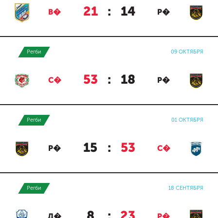
21
:
14
В�
Р�
Регби
09 ОКТЯБРЯ
53
:
18
С�
Р�
Регби
01 ОКТЯБРЯ
15
:
53
Р�
С�
Регби
18 СЕНТЯБРЯ
8
:
23
Д�
Р�