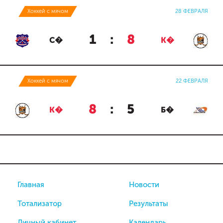
Хоккей с мячом
28 ФЕВРАЛЯ
1
:
8
С�
К�
Хоккей с мячом
22 ФЕВРАЛЯ
8
:
5
К�
Б�
Главная
Новости
Тотализатор
Результаты
Личный кабинет
Календарь