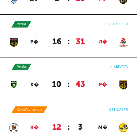
Регби
06 СЕНТЯБРЯ
16
:
31
Р�
Л�
Регби
14 АВГУСТА
10
:
43
Х�
Р�
Хоккей с мячом
09 НОЯБРЯ
12
:
3
К�
М�