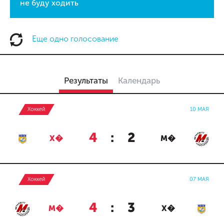
не буду ходить
Еще одно голосование
Результаты
Календарь
Хоккей
10 МАЯ
4
:
2
Х�
М�
Хоккей
07 МАЯ
4
:
3
М�
Х�