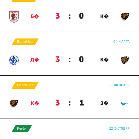
3
:
0
Б�
К�
Волейбол
04 МАРТА
3
:
0
Д�
К�
Волейбол
25 ФЕВРАЛЯ
3
:
1
К�
З�
Регби
22 ОКТЯБРЯ