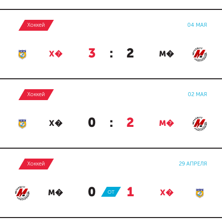
Хоккей
04 МАЯ
3
:
2
Х�
М�
Хоккей
02 МАЯ
0
:
2
Х�
М�
Хоккей
29 АПРЕЛЯ
0
:
1
М�
ОТ
Х�