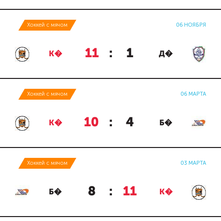
Хоккей с мячом
06 НОЯБРЯ
11
:
1
К�
Д�
Хоккей с мячом
06 МАРТА
10
:
4
К�
Б�
Хоккей с мячом
03 МАРТА
8
:
11
Б�
К�