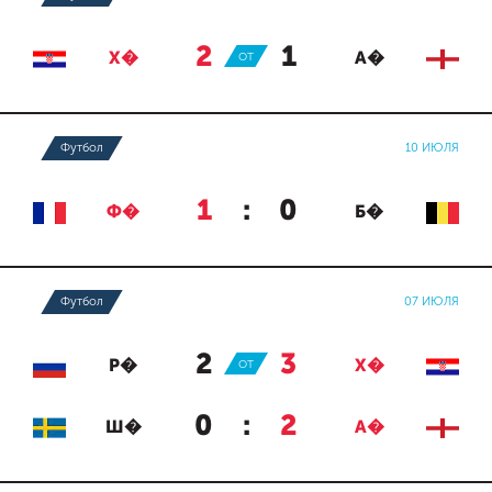
2
:
1
Х�
ОТ
А�
Футбол
10 ИЮЛЯ
1
:
0
Ф�
Б�
Футбол
07 ИЮЛЯ
2
:
3
Р�
ОТ
Х�
0
:
2
Ш�
А�