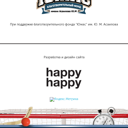
При поддержке благотворительного фонда "Юмас" им. Ю. М. Асаилова
Разработка и дизайн сайта