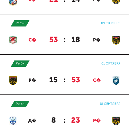
Регби
09 ОКТЯБРЯ
53
:
18
С�
Р�
Регби
01 ОКТЯБРЯ
15
:
53
Р�
С�
Регби
18 СЕНТЯБРЯ
8
:
23
Д�
Р�