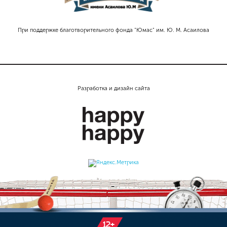
При поддержке благотворительного фонда "Юмас" им. Ю. М. Асаилова
Разработка и дизайн сайта
12+