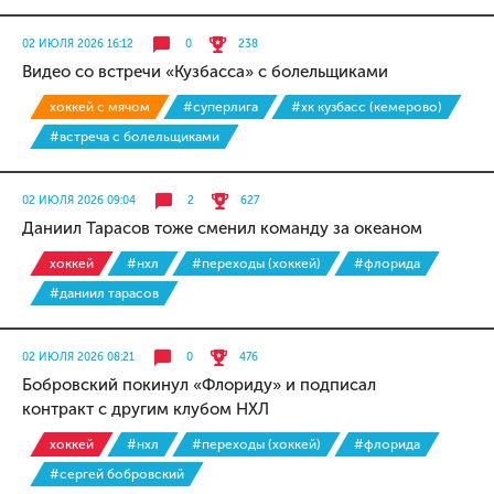
02 ИЮЛЯ 2026 16:12
0
238
Видео со встречи «Кузбасса» с болельщиками
хоккей с мячом
#суперлига
#хк кузбасс (кемерово)
#встреча с болельщиками
02 ИЮЛЯ 2026 09:04
2
627
Даниил Тарасов тоже сменил команду за океаном
хоккей
#нхл
#переходы (хоккей)
#флорида
#даниил тарасов
02 ИЮЛЯ 2026 08:21
0
476
Бобровский покинул «Флориду» и подписал
контракт с другим клубом НХЛ
хоккей
#нхл
#переходы (хоккей)
#флорида
#сергей бобровский