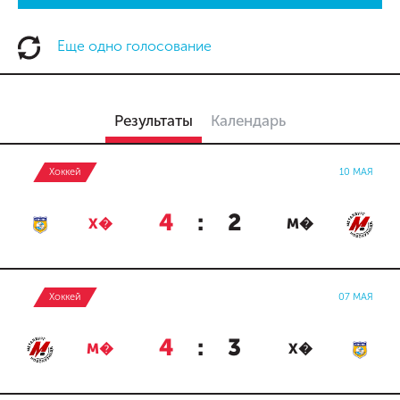
Еще одно голосование
Результаты
Календарь
Хоккей
10 МАЯ
4
:
2
Х�
М�
Хоккей
07 МАЯ
4
:
3
М�
Х�