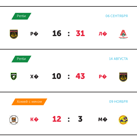
Регби
06 СЕНТЯБРЯ
16
:
31
Р�
Л�
Регби
14 АВГУСТА
10
:
43
Х�
Р�
Хоккей с мячом
09 НОЯБРЯ
12
:
3
К�
М�