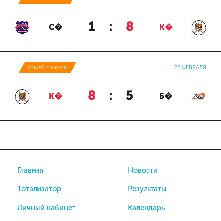
1
:
8
С�
К�
Хоккей с мячом
22 ФЕВРАЛЯ
8
:
5
К�
Б�
Главная
Новости
Тотализатор
Результаты
Личный кабинет
Календарь