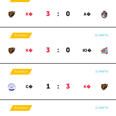
3
:
0
К�
А�
Волейбол
20 МАРТА
3
:
0
К�
Ю�
Волейбол
15 МАРТА
1
:
3
С�
К�
Волейбол
12 МАРТА