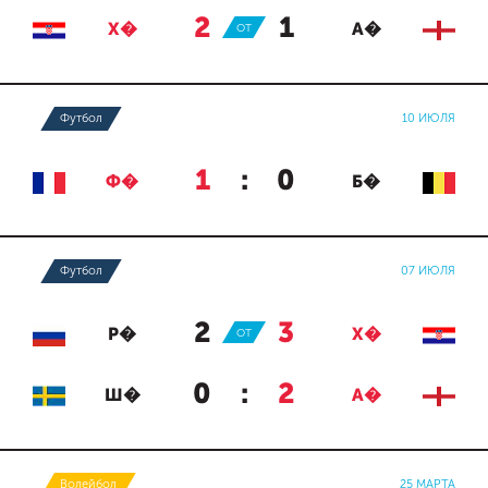
2
:
1
Х�
ОТ
А�
Футбол
10 ИЮЛЯ
1
:
0
Ф�
Б�
Футбол
07 ИЮЛЯ
2
:
3
Р�
ОТ
Х�
0
:
2
Ш�
А�
Волейбол
25 МАРТА