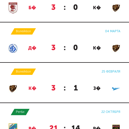
3
:
0
Б�
К�
Волейбол
04 МАРТА
3
:
0
Д�
К�
Волейбол
25 ФЕВРАЛЯ
3
:
1
К�
З�
Регби
22 ОКТЯБРЯ
21
:
14
В�
Р�