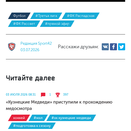
Футбол
#Третья лига
#ФК Распадская
#ФК Рассвет
#прямой эфир
Редакция Sport42
Расскажи друзьям:
03.07.2026
Читайте далее
03 ИЮЛЯ 2026 08:31
1
397
«Кузнецкие Медведи» приступили к прохождению
медосмотра
хоккей
#мхл
#хк кузнецкие медведи
#подготовка к сезону