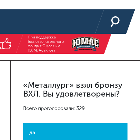
При поддержке
благотворительного
фонда «Юмас» им.
Ю. М. Асаилова
«Металлург» взял бронзу
ВХЛ. Вы удовлетворены?
Всего проголосовали: 329
да