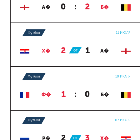
0
:
2
А�
Б�
Футбол
11 ИЮЛЯ
2
:
1
Х�
ОТ
А�
Футбол
10 ИЮЛЯ
1
:
0
Ф�
Б�
Футбол
07 ИЮЛЯ
2
:
3
Р�
ОТ
Х�