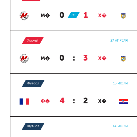
0
:
1
М�
ОТ
Х�
Хоккей
27 АПРЕЛЯ
0
:
3
М�
Х�
Футбол
15 ИЮЛЯ
4
:
2
Ф�
Х�
Футбол
14 ИЮЛЯ