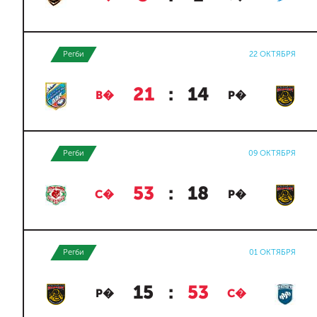
Регби
22 ОКТЯБРЯ
21
:
14
В�
Р�
Регби
09 ОКТЯБРЯ
53
:
18
С�
Р�
Регби
01 ОКТЯБРЯ
15
:
53
Р�
С�