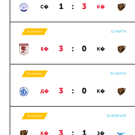
1
:
3
С�
К�
Волейбол
12 МАРТА
3
:
0
Б�
К�
Волейбол
04 МАРТА
3
:
0
Д�
К�
Волейбол
25 ФЕВРАЛЯ
3
:
1
К�
З�