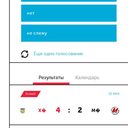
нет
не слежу
Еще одно голосование
Результаты
Календарь
Хоккей
10 МАЯ
4
:
2
Х�
М�