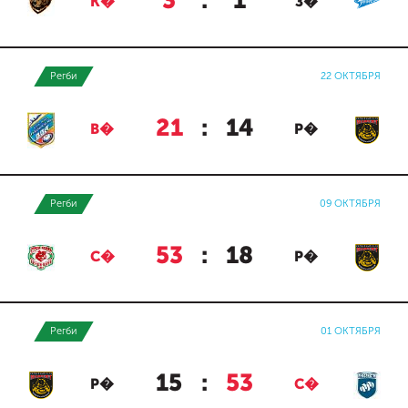
3
:
1
К�
З�
Регби
22 ОКТЯБРЯ
21
:
14
В�
Р�
Регби
09 ОКТЯБРЯ
53
:
18
С�
Р�
Регби
01 ОКТЯБРЯ
15
:
53
Р�
С�