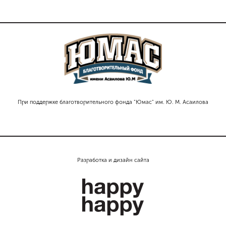
При поддержке благотворительного фонда "Юмас" им. Ю. М. Асаилова
Разработка и дизайн сайта