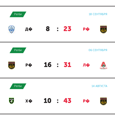
Регби
18 СЕНТЯБРЯ
8
:
23
Д�
Р�
Регби
06 СЕНТЯБРЯ
16
:
31
Р�
Л�
Регби
14 АВГУСТА
10
:
43
Х�
Р�