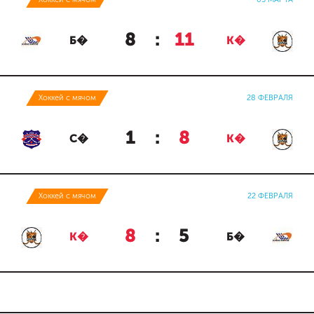
8
:
11
Б�
К�
Хоккей с мячом
28 ФЕВРАЛЯ
1
:
8
С�
К�
Хоккей с мячом
22 ФЕВРАЛЯ
8
:
5
К�
Б�