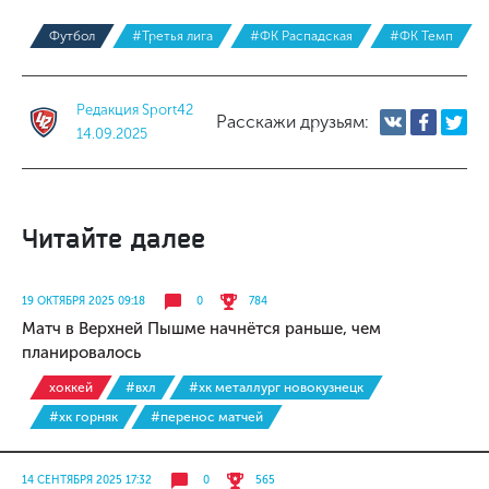
Футбол
#Третья лига
#ФК Распадская
#ФК Темп
Редакция Sport42
Расскажи друзьям:
14.09.2025
Читайте далее
19 ОКТЯБРЯ 2025 09:18
0
784
Матч в Верхней Пышме начнётся раньше, чем
планировалось
хоккей
#вхл
#хк металлург новокузнецк
#хк горняк
#перенос матчей
14 СЕНТЯБРЯ 2025 17:32
0
565