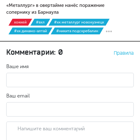
«Металлург» в овертайме нанёс поражение
сопернику из Барнаула
хоккей
#вхл
#хк металлург новокузнецк
#хк динамо-алтай
#никита подскребалин
Комментарии: 0
Правила
Ваше имя
Ваш email