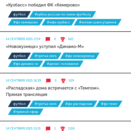
«Кузбасс» победил ФК «Кемерово»
футбол
#кубок россии по мини-футболу
#фк кемерово
#мфк кузбасс
#юлиан шамсутдинов
14 СЕНТЯБРЯ 2025 17:14
0
602
«Новокузнецк» уступил «Динамо-М»
футбол
#третья лига
#фк новокузнецк
#фк динамо-м
#денис голованов
14 СЕНТЯБРЯ 2025 16:39
0
529
«Распадская» дома встречается с «Темпом».
Прямая трансляция
футбол
#третья лига
#фк распадская
#фк темп
#прямой эфир
14 СЕНТЯБРЯ 2025 15:15
1
1159