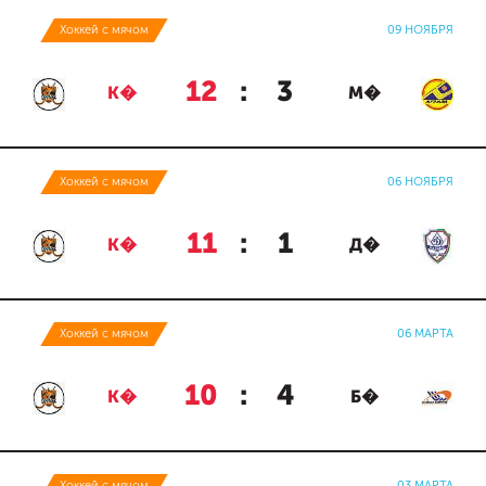
Хоккей с мячом
09 НОЯБРЯ
12
:
3
К�
М�
Хоккей с мячом
06 НОЯБРЯ
11
:
1
К�
Д�
Хоккей с мячом
06 МАРТА
10
:
4
К�
Б�
Хоккей с мячом
03 МАРТА