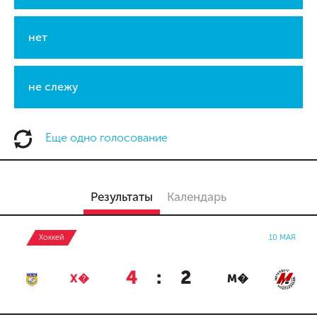
нет
не слежу
Еще одно голосование
Результаты
Календарь
Хоккей
10 МАЯ
4
:
2
Х�
М�