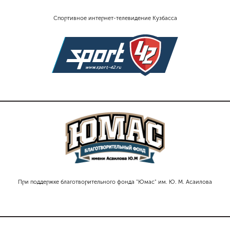
Спортивное интернет-телевидение Кузбасса
При поддержке благотворительного фонда "Юмас" им. Ю. М. Асаилова