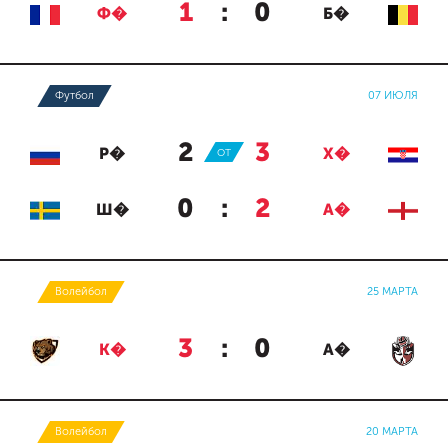
1
:
0
Ф�
Б�
Футбол
07 ИЮЛЯ
2
:
3
Р�
ОТ
Х�
0
:
2
Ш�
А�
Волейбол
25 МАРТА
3
:
0
К�
А�
Волейбол
20 МАРТА