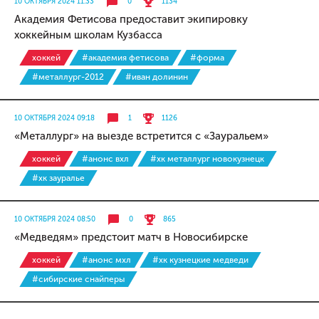
10 ОКТЯБРЯ 2024 11:33
0
1134
Академия Фетисова предоставит экипировку
хоккейным школам Кузбасса
хоккей
#академия фетисова
#форма
#металлург-2012
#иван долинин
10 ОКТЯБРЯ 2024 09:18
1
1126
«Металлург» на выезде встретится с «Зауральем»
хоккей
#анонс вхл
#хк металлург новокузнецк
#хк зауралье
10 ОКТЯБРЯ 2024 08:50
0
865
«Медведям» предстоит матч в Новосибирске
хоккей
#анонс мхл
#хк кузнецкие медведи
#сибирские снайперы