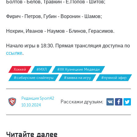
Болтов - Белов, Травкин - Е.Попов - Шитов;
Фирич - Петров, Губин - Воронин - Шамов;
Нохрин, Иванов - Наумов - Блинов, Герасимов.
Начало игры в 18:30. Прямая трансляция доступна по
ссылке
.
Хоккей
#МХЛ
#ХК Кузнецкие Медведи
#сибирские снайперы
#заявка на игру
#прямой эфир
Редакция Sport42
Расскажи друзьям:
10.10.2024
Читайте далее