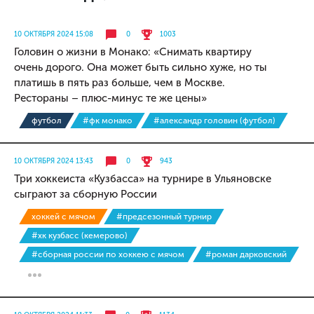
10 ОКТЯБРЯ 2024 15:08
0
1003
Головин о жизни в Монако: «Снимать квартиру
очень дорого. Она может быть сильно хуже, но ты
платишь в пять раз больше, чем в Москве.
Рестораны – плюс-минус те же цены»
футбол
#фк монако
#александр головин (футбол)
10 ОКТЯБРЯ 2024 13:43
0
943
Три хоккеиста «Кузбасса» на турнире в Ульяновске
сыграют за сборную России
хоккей с мячом
#предсезонный турнир
#хк кузбасс (кемерово)
#сборная россии по хоккею с мячом
#роман дарковский