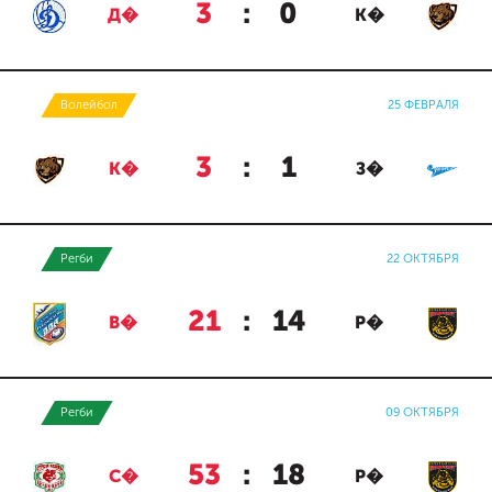
3
:
0
Д�
К�
Волейбол
25 ФЕВРАЛЯ
3
:
1
К�
З�
Регби
22 ОКТЯБРЯ
21
:
14
В�
Р�
Регби
09 ОКТЯБРЯ
53
:
18
С�
Р�