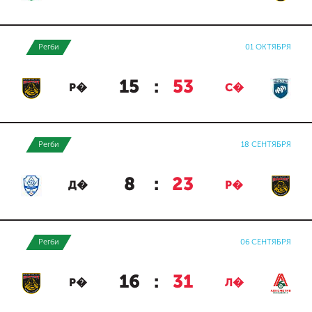
Регби
01 ОКТЯБРЯ
15
:
53
Р�
С�
Регби
18 СЕНТЯБРЯ
8
:
23
Д�
Р�
Регби
06 СЕНТЯБРЯ
16
:
31
Р�
Л�