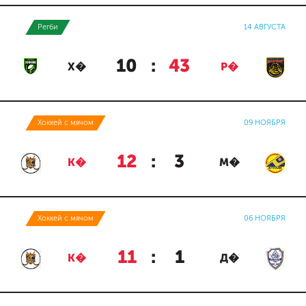
Регби
14 АВГУСТА
10
:
43
Х�
Р�
Хоккей с мячом
09 НОЯБРЯ
12
:
3
К�
М�
Хоккей с мячом
06 НОЯБРЯ
11
:
1
К�
Д�