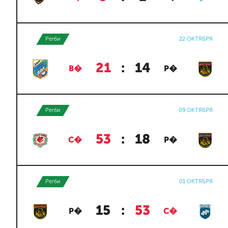
Регби
22 ОКТЯБРЯ
21
:
14
В�
Р�
Регби
09 ОКТЯБРЯ
53
:
18
С�
Р�
Регби
01 ОКТЯБРЯ
15
:
53
Р�
С�