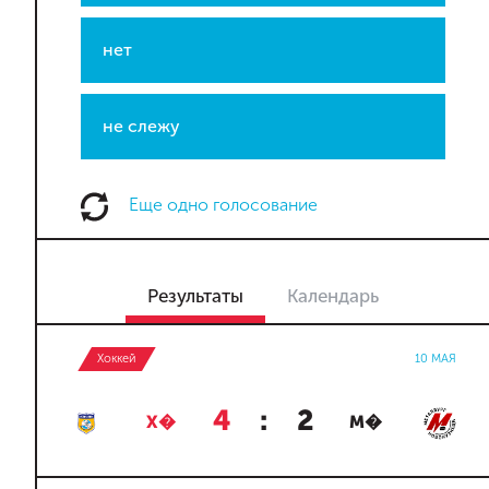
нет
не слежу
Еще одно голосование
Результаты
Календарь
Хоккей
10 МАЯ
4
:
2
Х�
М�