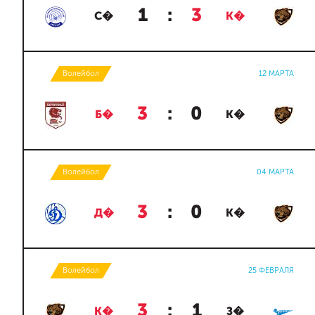
1
:
3
С�
К�
Волейбол
12 МАРТА
3
:
0
Б�
К�
Волейбол
04 МАРТА
3
:
0
Д�
К�
Волейбол
25 ФЕВРАЛЯ
3
:
1
К�
З�