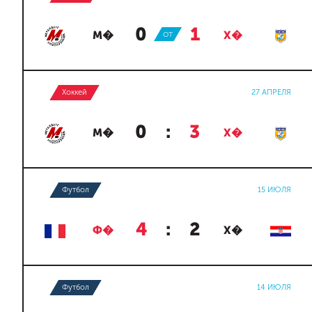
0
:
1
М�
ОТ
Х�
Хоккей
27 АПРЕЛЯ
0
:
3
М�
Х�
Футбол
15 ИЮЛЯ
4
:
2
Ф�
Х�
Футбол
14 ИЮЛЯ