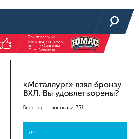
При поддержке
благотворительного
фонда «Юмас» им.
Ю. М. Асаилова
«Металлург» взял бронзу
ВХЛ. Вы удовлетворены?
Всего проголосовали: 331
да