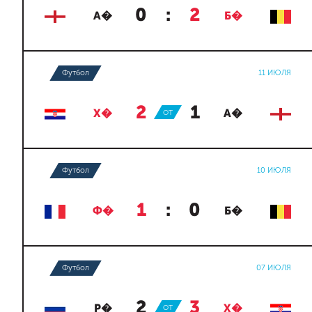
0
:
2
А�
Б�
Футбол
11 ИЮЛЯ
2
:
1
Х�
ОТ
А�
Футбол
10 ИЮЛЯ
1
:
0
Ф�
Б�
Футбол
07 ИЮЛЯ
2
:
3
Р�
ОТ
Х�