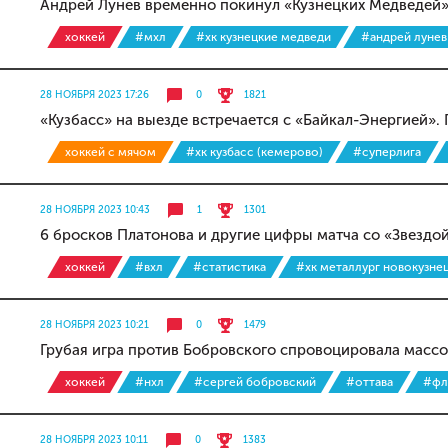
Андрей Лунев временно покинул «Кузнецких Медведей
хоккей
#мхл
#хк кузнецкие медведи
#андрей лунев
28 НОЯБРЯ 2023 17:26
0
1821
«Кузбасс» на выезде встречается с «Байкал-Энергией».
хоккей с мячом
#хк кузбасс (кемерово)
#суперлига
28 НОЯБРЯ 2023 10:43
1
1301
6 бросков Платонова и другие цифры матча со «Звездо
хоккей
#вхл
#статистика
#хк металлург новокузне
28 НОЯБРЯ 2023 10:21
0
1479
Грубая игра против Бобровского спровоцировала массо
хоккей
#нхл
#сергей бобровский
#оттава
#фл
28 НОЯБРЯ 2023 10:11
0
1383