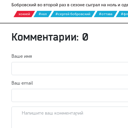
Бобровский во второй раз в сезоне сыграл на ноль и о
хоккей
#нхл
#сергей бобровский
#оттава
#фл
Комментарии: 0
Ваше имя
Ваш email