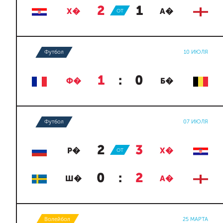
2
:
1
Х�
ОТ
А�
Футбол
10 ИЮЛЯ
1
:
0
Ф�
Б�
Футбол
07 ИЮЛЯ
2
:
3
Р�
ОТ
Х�
0
:
2
Ш�
А�
Волейбол
25 МАРТА