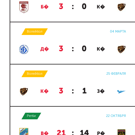
3
:
0
Б�
К�
Волейбол
04 МАРТА
3
:
0
Д�
К�
Волейбол
25 ФЕВРАЛЯ
3
:
1
К�
З�
Регби
22 ОКТЯБРЯ
21
:
14
В�
Р�