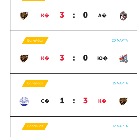
3
:
0
К�
А�
Волейбол
20 МАРТА
3
:
0
К�
Ю�
Волейбол
15 МАРТА
1
:
3
С�
К�
Волейбол
12 МАРТА