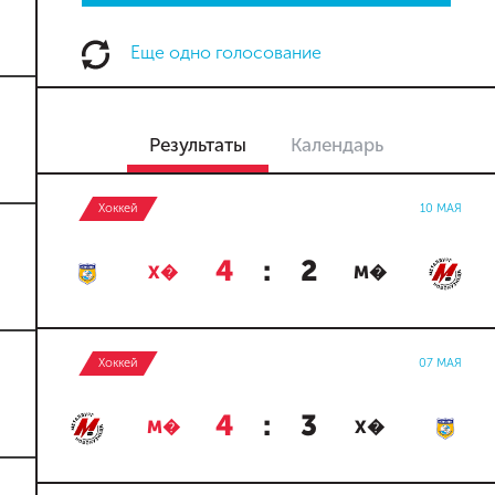
Еще одно голосование
Результаты
Календарь
Хоккей
10 МАЯ
4
:
2
Х�
М�
Хоккей
07 МАЯ
4
:
3
М�
Х�