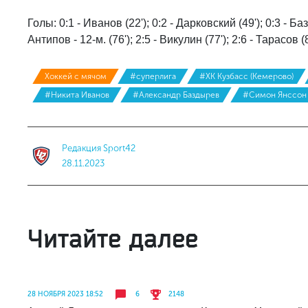
Голы: 0:1 - Иванов (22'); 0:2 - Дарковский (49'); 0:3 - Баз
Антипов - 12-м. (76'); 2:5 - Викулин (77'); 2:6 - Тарасов (8
Хоккей с мячом
#суперлига
#ХК Кузбасс (Кемерово)
#Никита Иванов
#Александр Баздырев
#Симон Янссон
Редакция Sport42
28.11.2023
Читайте далее
28 НОЯБРЯ 2023 18:52
6
2148