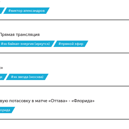
»
#виктор александров
 Прямая трансляция
#хк байкал-энергия (иркутск)
#прямой эфир
й»
цк
#хк звезда (москва)
вую потасовку в матче «Оттава» - «Флорида»
орида