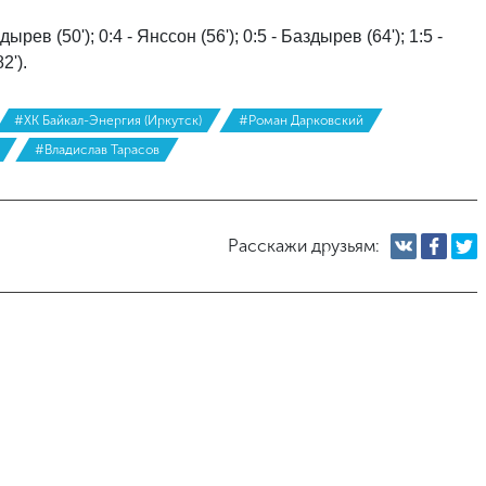
дырев (50'); 0:4 - Янссон (56'); 0:5 - Баздырев (64'); 1:5 -
2').
#ХК Байкал-Энергия (Иркутск)
#Роман Дарковский
#Владислав Тарасов
Расскажи друзьям: