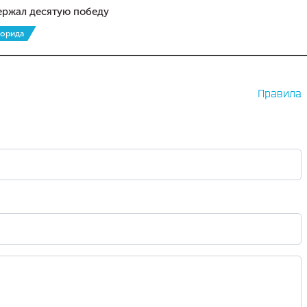
держал десятую победу
орида
Правила