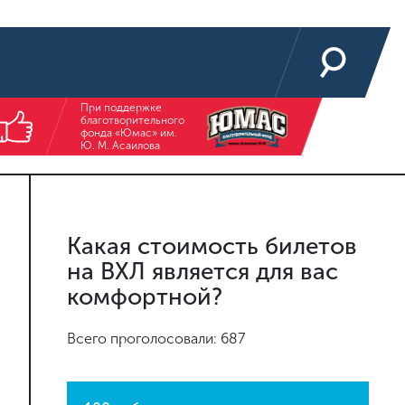
При поддержке
благотворительного
фонда «Юмас» им.
Ю. М. Асаилова
Какая стоимость билетов
на ВХЛ является для вас
комфортной?
Всего проголосовали: 687