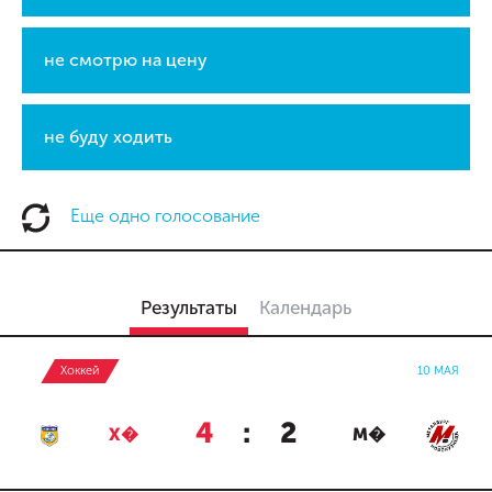
не смотрю на цену
не буду ходить
Еще одно голосование
Результаты
Календарь
Хоккей
10 МАЯ
4
:
2
Х�
М�