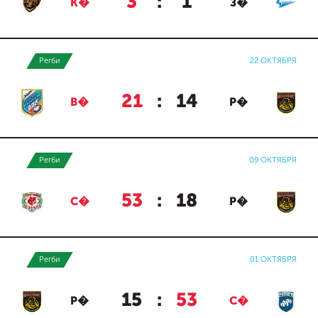
3
:
1
К�
З�
Регби
22 ОКТЯБРЯ
21
:
14
В�
Р�
Регби
09 ОКТЯБРЯ
53
:
18
С�
Р�
Регби
01 ОКТЯБРЯ
15
:
53
Р�
С�