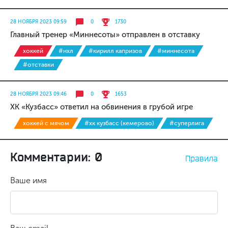
28 НОЯБРЯ 2023 09:59
0
1730
Главный тренер «Миннесоты» отправлен в отставку
хоккей
#нхл
#кирилл капризов
#миннесота
#отставки
28 НОЯБРЯ 2023 09:46
0
1653
ХК «Кузбасс» ответил на обвинения в грубой игре
хоккей с мячом
#хк кузбасс (кемерово)
#суперлига
Комментарии: 0
Правила
Ваше имя