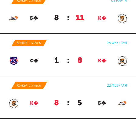
Хоккей с мячом
03 МАРТА
8
:
11
Б�
К�
Хоккей с мячом
28 ФЕВРАЛЯ
1
:
8
С�
К�
Хоккей с мячом
22 ФЕВРАЛЯ
8
:
5
К�
Б�