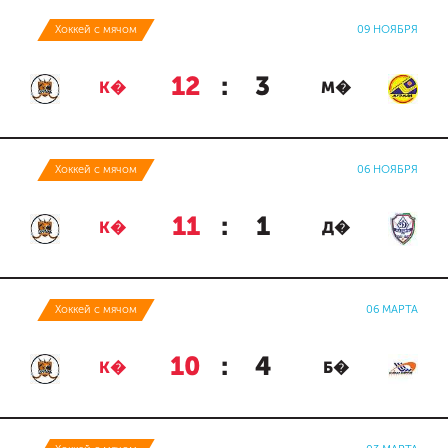
Хоккей с мячом
09 НОЯБРЯ
12
:
3
К�
М�
Хоккей с мячом
06 НОЯБРЯ
11
:
1
К�
Д�
Хоккей с мячом
06 МАРТА
10
:
4
К�
Б�