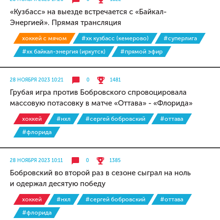
«Кузбасс» на выезде встречается с «Байкал-
Энергией». Прямая трансляция
хоккей с мячом
#хк кузбасс (кемерово)
#суперлига
#хк байкал-энергия (иркутск)
#прямой эфир
28 НОЯБРЯ 2023 10:21
0
1481
Грубая игра против Бобровского спровоцировала
массовую потасовку в матче «Оттава» - «Флорида»
хоккей
#нхл
#сергей бобровский
#оттава
#флорида
28 НОЯБРЯ 2023 10:11
0
1385
Бобровский во второй раз в сезоне сыграл на ноль
и одержал десятую победу
хоккей
#нхл
#сергей бобровский
#оттава
#флорида