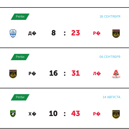
Регби
18 СЕНТЯБРЯ
8
:
23
Д�
Р�
Регби
06 СЕНТЯБРЯ
16
:
31
Р�
Л�
Регби
14 АВГУСТА
10
:
43
Х�
Р�