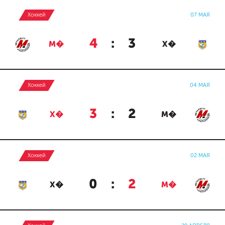
Хоккей
07 МАЯ
4
:
3
М�
Х�
Хоккей
04 МАЯ
3
:
2
Х�
М�
Хоккей
02 МАЯ
0
:
2
Х�
М�