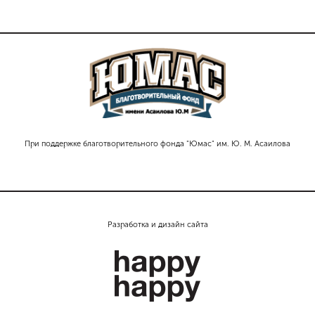
При поддержке благотворительного фонда "Юмас" им. Ю. М. Асаилова
Разработка и дизайн сайта