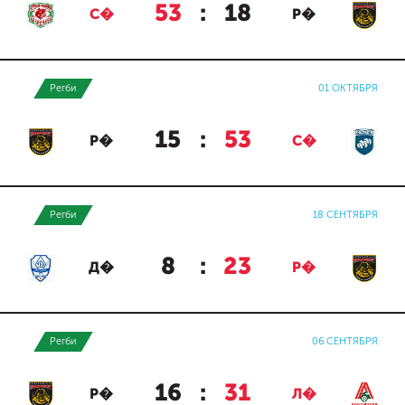
53
:
18
С�
Р�
Регби
01 ОКТЯБРЯ
15
:
53
Р�
С�
Регби
18 СЕНТЯБРЯ
8
:
23
Д�
Р�
Регби
06 СЕНТЯБРЯ
16
:
31
Р�
Л�