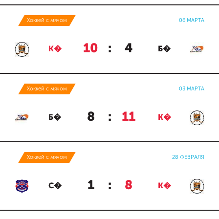
Хоккей с мячом
06 МАРТА
10
:
4
К�
Б�
Хоккей с мячом
03 МАРТА
8
:
11
Б�
К�
Хоккей с мячом
28 ФЕВРАЛЯ
1
:
8
С�
К�