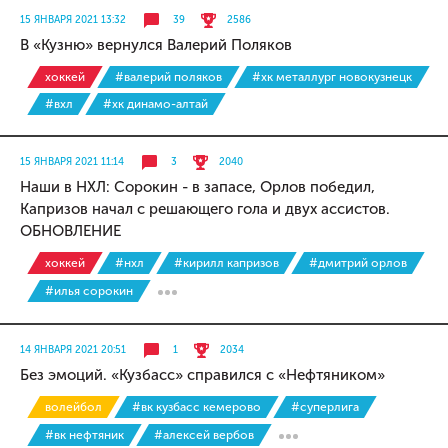
15 ЯНВАРЯ 2021 13:32
39
2586
В «Кузню» вернулся Валерий Поляков
хоккей
#валерий поляков
#хк металлург новокузнецк
#вхл
#хк динамо-алтай
15 ЯНВАРЯ 2021 11:14
3
2040
Наши в НХЛ: Сорокин - в запасе, Орлов победил,
Капризов начал с решающего гола и двух ассистов.
ОБНОВЛЕНИЕ
хоккей
#нхл
#кирилл капризов
#дмитрий орлов
#илья сорокин
14 ЯНВАРЯ 2021 20:51
1
2034
Без эмоций. «Кузбасс» справился с «Нефтяником»
волейбол
#вк кузбасс кемерово
#суперлига
#вк нефтяник
#алексей вербов