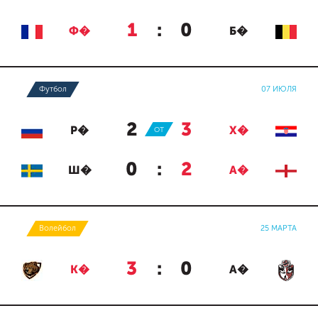
1
:
0
Ф�
Б�
Футбол
07 ИЮЛЯ
2
:
3
Р�
ОТ
Х�
0
:
2
Ш�
А�
Волейбол
25 МАРТА
3
:
0
К�
А�