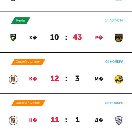
Регби
14 АВГУСТА
10
:
43
Х�
Р�
Хоккей с мячом
09 НОЯБРЯ
12
:
3
К�
М�
Хоккей с мячом
06 НОЯБРЯ
11
:
1
К�
Д�