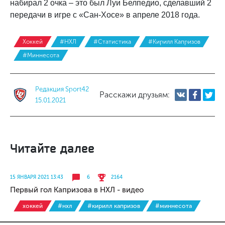
набирал 2 очка – это был Луи Белпедио, сделавший 2
передачи в игре с «Сан-Хосе» в апреле 2018 года.
Хоккей
#НХЛ
#Статистика
#Кирилл Капризов
#Миннесота
Редакция Sport42
Расскажи друзьям:
15.01.2021
Читайте далее
15 ЯНВАРЯ 2021 13:43
6
2164
Первый гол Капризова в НХЛ - видео
хоккей
#нхл
#кирилл капризов
#миннесота