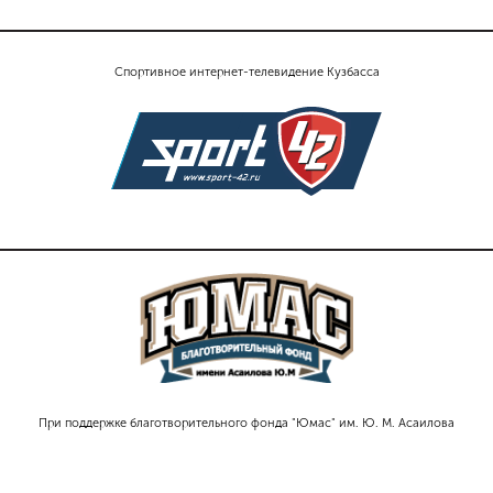
Спортивное интернет-телевидение Кузбасса
При поддержке благотворительного фонда "Юмас" им. Ю. М. Асаилова