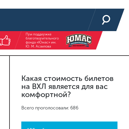
При поддержке
благотворительного
фонда «Юмас» им.
Ю. М. Асаилова
Какая стоимость билетов
на ВХЛ является для вас
комфортной?
Всего проголосовали: 686