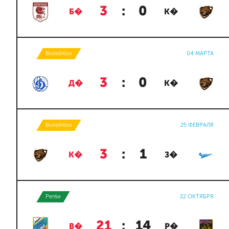
3
:
0
Б�
К�
Волейбол
04 МАРТА
3
:
0
Д�
К�
Волейбол
25 ФЕВРАЛЯ
3
:
1
К�
З�
Регби
22 ОКТЯБРЯ
21
:
14
В�
Р�