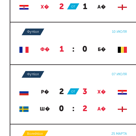
2
:
1
Х�
ОТ
А�
Футбол
10 ИЮЛЯ
1
:
0
Ф�
Б�
Футбол
07 ИЮЛЯ
2
:
3
Р�
ОТ
Х�
0
:
2
Ш�
А�
Волейбол
25 МАРТА