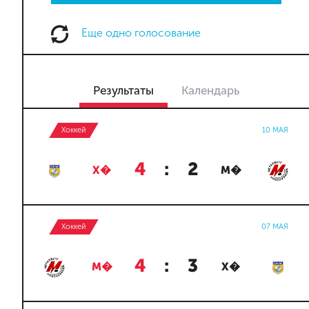
Еще одно голосование
Результаты
Календарь
Хоккей
10 МАЯ
4
:
2
Х�
М�
Хоккей
07 МАЯ
4
:
3
М�
Х�