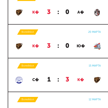
3
:
0
К�
А�
Волейбол
20 МАРТА
3
:
0
К�
Ю�
Волейбол
15 МАРТА
1
:
3
С�
К�
Волейбол
12 МАРТА