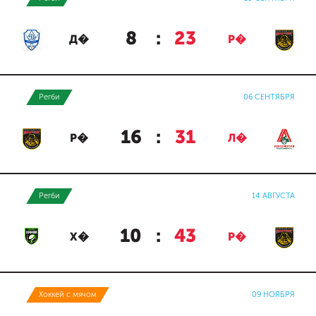
8
:
23
Д�
Р�
Регби
06 СЕНТЯБРЯ
16
:
31
Р�
Л�
Регби
14 АВГУСТА
10
:
43
Х�
Р�
Хоккей с мячом
09 НОЯБРЯ