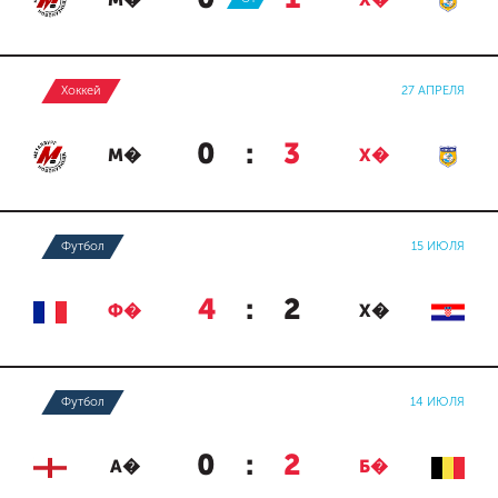
М�
Х�
Хоккей
27 АПРЕЛЯ
0
:
3
М�
Х�
Футбол
15 ИЮЛЯ
4
:
2
Ф�
Х�
Футбол
14 ИЮЛЯ
0
:
2
А�
Б�