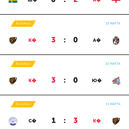
Ш�
А�
Волейбол
25 МАРТА
3
:
0
К�
А�
Волейбол
20 МАРТА
3
:
0
К�
Ю�
Волейбол
15 МАРТА
1
:
3
С�
К�