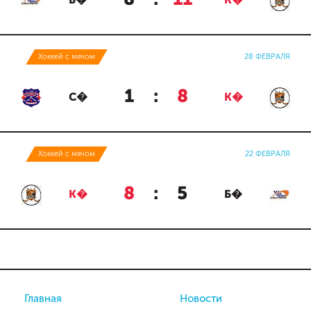
Б�
К�
Хоккей с мячом
28 ФЕВРАЛЯ
1
:
8
С�
К�
Хоккей с мячом
22 ФЕВРАЛЯ
8
:
5
К�
Б�
Главная
Новости