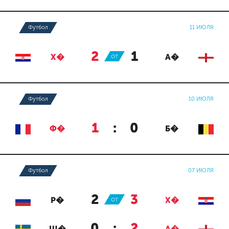
Футбол
11 ИЮЛЯ
2
:
1
Х�
ОТ
А�
Футбол
10 ИЮЛЯ
1
:
0
Ф�
Б�
Футбол
07 ИЮЛЯ
2
:
3
Р�
ОТ
Х�
0
:
2