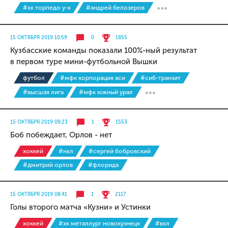
#хк торпедо у-к
#андрей белозеров
15 ОКТЯБРЯ 2019 10:59
0
1855
Кузбасские команды показали 100%-ный результат
в первом туре мини-футбольной Вышки
футбол
#мфк корпорация аси
#сиб-транзит
#высшая лига
#мфк южный урал
15 ОКТЯБРЯ 2019 09:23
1
1553
Боб побеждает, Орлов - нет
хоккей
#нхл
#сергей бобровский
#дмитрий орлов
#флорида
15 ОКТЯБРЯ 2019 08:41
1
2117
Голы второго матча «Кузни» и Устинки
хоккей
#хк металлург новокузнецк
#вхл