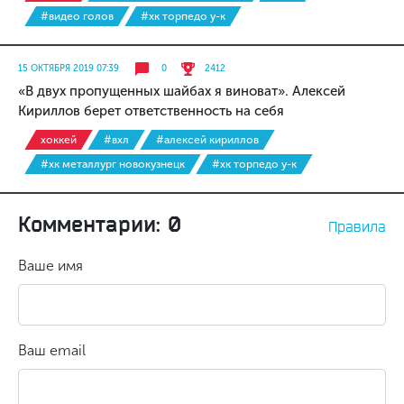
#видео голов
#хк торпедо у-к
15 ОКТЯБРЯ 2019 07:39
0
2412
«В двух пропущенных шайбах я виноват». Алексей
Кириллов берет ответственность на себя
хоккей
#вхл
#алексей кириллов
#хк металлург новокузнецк
#хк торпедо у-к
Комментарии: 0
Правила
Ваше имя
Ваш email