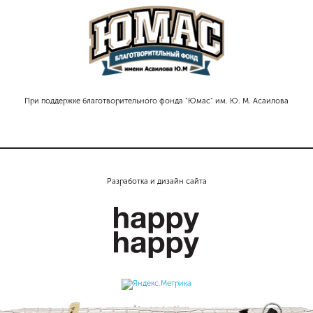
При поддержке благотворительного фонда "Юмас" им. Ю. М. Асаилова
Разработка и дизайн сайта