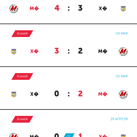
4
:
3
М�
Х�
Хоккей
04 МАЯ
3
:
2
Х�
М�
Хоккей
02 МАЯ
0
:
2
Х�
М�
Хоккей
29 АПРЕЛЯ
0
:
1
ОТ