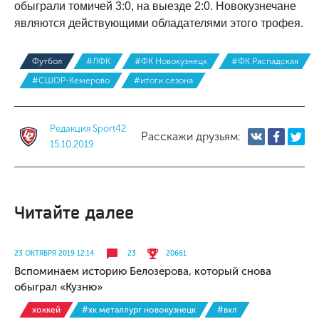
обыграли томичей 3:0, на выезде 2:0. Новокузнечане
являются действующими обладателями этого трофея.
Футбол
#ЛФК
#ФК Новокузнецк
#ФК Распадская
#СШОР-Кемерово
#итоги сезона
Редакция Sport42
Расскажи друзьям:
15.10.2019
Читайте далее
23 ОКТЯБРЯ 2019 12:14
23
20661
Вспоминаем историю Белозерова, который снова
обыграл «Кузню»
хоккей
#хк металлург новокузнецк
#вхл