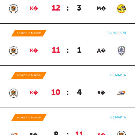
12
:
3
К�
М�
Хоккей с мячом
06 НОЯБРЯ
11
:
1
К�
Д�
Хоккей с мячом
06 МАРТА
10
:
4
К�
Б�
Хоккей с мячом
03 МАРТА
8
:
11