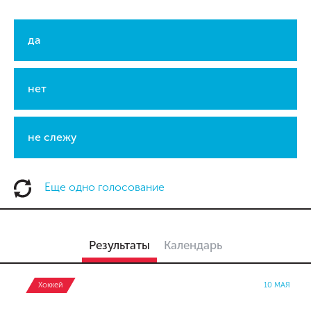
да
нет
не слежу
Еще одно голосование
Результаты
Календарь
Хоккей
10 МАЯ