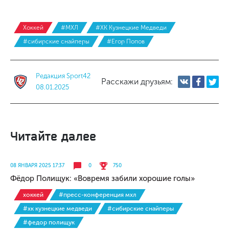
Хоккей
#МХЛ
#ХК Кузнецкие Медведи
#сибирские снайперы
#Егор Попов
Редакция Sport42
Расскажи друзьям:
08.01.2025
Читайте далее
08 ЯНВАРЯ 2025 17:37
0
750
Фёдор Полищук: «Вовремя забили хорошие голы»
хоккей
#пресс-конференция мхл
#хк кузнецкие медведи
#сибирские снайперы
#федор полищук