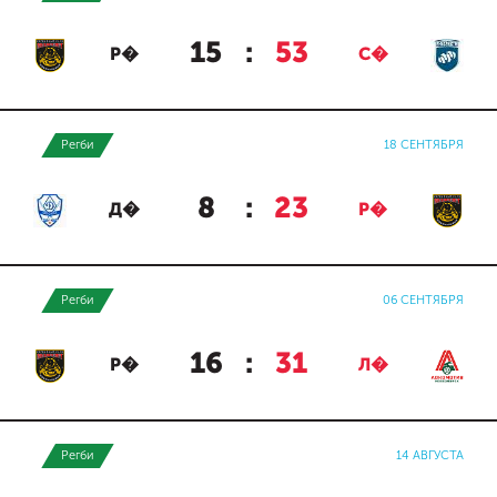
15
:
53
Р�
С�
Регби
18 СЕНТЯБРЯ
8
:
23
Д�
Р�
Регби
06 СЕНТЯБРЯ
16
:
31
Р�
Л�
Регби
14 АВГУСТА