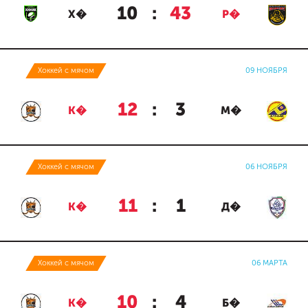
10
:
43
Х�
Р�
Хоккей с мячом
09 НОЯБРЯ
12
:
3
К�
М�
Хоккей с мячом
06 НОЯБРЯ
11
:
1
К�
Д�
Хоккей с мячом
06 МАРТА
10
:
4
К�
Б�