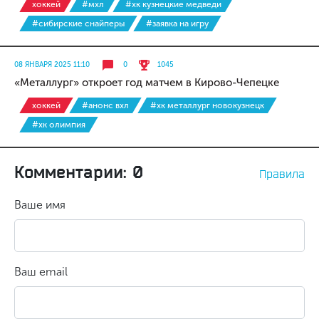
хоккей
#мхл
#хк кузнецкие медведи
#сибирские снайперы
#заявка на игру
08 ЯНВАРЯ 2025 11:10
0
1045
«Металлург» откроет год матчем в Кирово-Чепецке
хоккей
#анонс вхл
#хк металлург новокузнецк
#хк олимпия
Комментарии: 0
Правила
Ваше имя
Ваш email