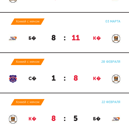
Хоккей с мячом
03 МАРТА
8
:
11
Б�
К�
Хоккей с мячом
28 ФЕВРАЛЯ
1
:
8
С�
К�
Хоккей с мячом
22 ФЕВРАЛЯ
8
:
5
К�
Б�