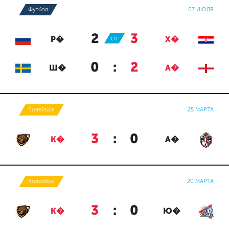
Футбол
07 ИЮЛЯ
2
:
3
Р�
ОТ
Х�
0
:
2
Ш�
А�
Волейбол
25 МАРТА
3
:
0
К�
А�
Волейбол
20 МАРТА
3
:
0
К�
Ю�