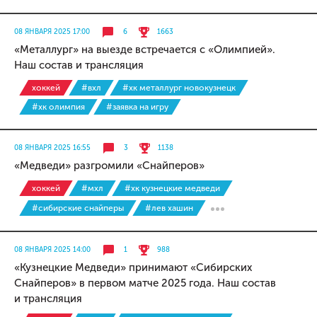
08 ЯНВАРЯ 2025 17:00
6
1663
«Металлург» на выезде встречается с «Олимпией».
Наш состав и трансляция
хоккей
#вхл
#хк металлург новокузнецк
#хк олимпия
#заявка на игру
08 ЯНВАРЯ 2025 16:55
3
1138
«Медведи» разгромили «Снайперов»
хоккей
#мхл
#хк кузнецкие медведи
#сибирские снайперы
#лев хашин
08 ЯНВАРЯ 2025 14:00
1
988
«Кузнецкие Медведи» принимают «Сибирских
Снайперов» в первом матче 2025 года. Наш состав
и трансляция