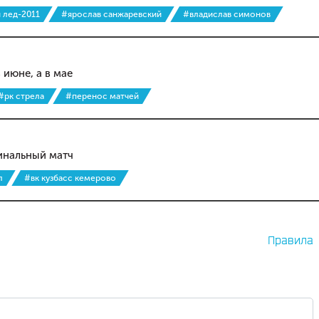
 лед-2011
#ярослав санжаревский
#владислав симонов
 июне, а в мае
#рк стрела
#перенос матчей
инальный матч
л
#вк кузбасс кемерово
Правила