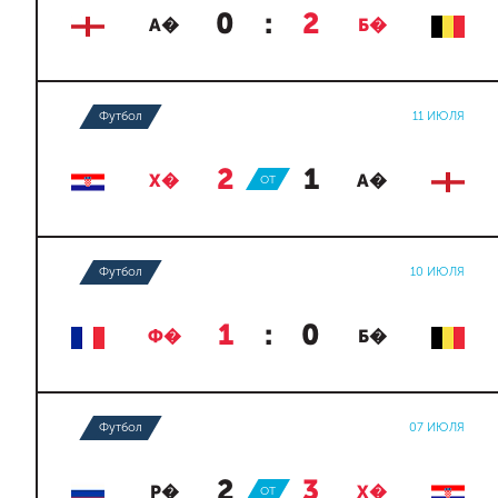
0
:
2
А�
Б�
Футбол
11 ИЮЛЯ
2
:
1
Х�
ОТ
А�
Футбол
10 ИЮЛЯ
1
:
0
Ф�
Б�
Футбол
07 ИЮЛЯ
2
:
3
Р�
ОТ
Х�