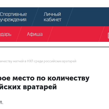
Спортивные
Личный
учреждения
кабинет
ндарь
Афиша
личеству матчей в НХЛ среди российских вратарей
ое место по количеству
йских вратарей
Л.