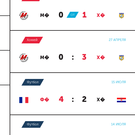
0
:
1
М�
ОТ
Х�
Хоккей
27 АПРЕЛЯ
0
:
3
М�
Х�
Футбол
15 ИЮЛЯ
4
:
2
Ф�
Х�
Футбол
14 ИЮЛЯ