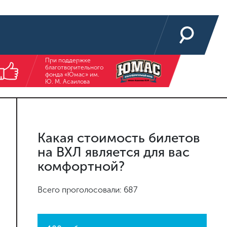
При поддержке
благотворительного
фонда «Юмас» им.
Ю. М. Асаилова
Какая стоимость билетов
на ВХЛ является для вас
комфортной?
Всего проголосовали: 687