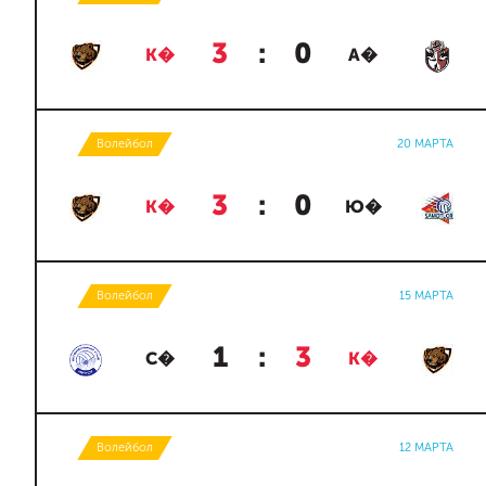
3
:
0
К�
А�
Волейбол
20 МАРТА
3
:
0
К�
Ю�
Волейбол
15 МАРТА
1
:
3
С�
К�
Волейбол
12 МАРТА