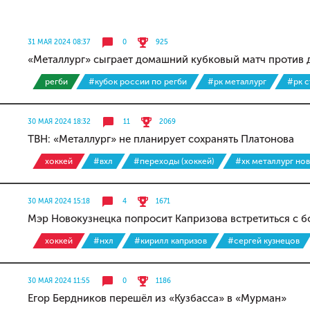
31 МАЯ 2024 08:37
0
925
«Металлург» сыграет домашний кубковый матч против 
регби
#кубок россии по регби
#рк металлург
#рк с
30 МАЯ 2024 18:32
11
2069
ТВН: «Металлург» не планирует сохранять Платонова
хоккей
#вхл
#переходы (хоккей)
#хк металлург но
30 МАЯ 2024 15:18
4
1671
Мэр Новокузнецка попросит Капризова встретиться с 
хоккей
#нхл
#кирилл капризов
#сергей кузнецов
30 МАЯ 2024 11:55
0
1186
Егор Бердников перешёл из «Кузбасса» в «Мурман»