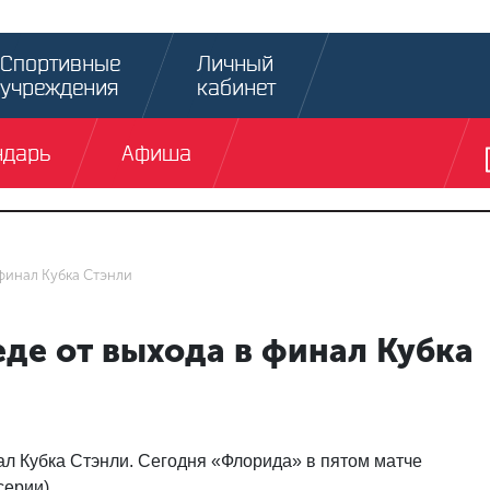
Спортивные
Личный
учреждения
кабинет
ндарь
Афиша
 финал Кубка Стэнли
еде от выхода в финал Кубка
ал Кубка Стэнли. Сегодня «Флорида» в пятом матче
серии).