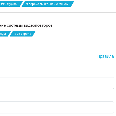
#хк мурман
#переходы (хоккей с мячом)
ние системы видеоповторов
лург
#рк стрела
Правила