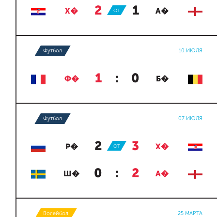
2
:
1
Х�
ОТ
А�
Футбол
10 ИЮЛЯ
1
:
0
Ф�
Б�
Футбол
07 ИЮЛЯ
2
:
3
Р�
ОТ
Х�
0
:
2
Ш�
А�
Волейбол
25 МАРТА