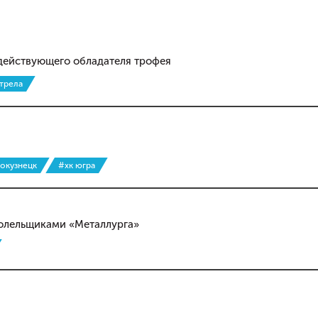
действующего обладателя трофея
трела
вокузнецк
#хк югра
болельщиками «Металлурга»