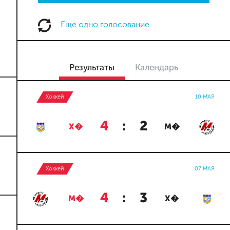
Еще одно голосование
Результаты
Календарь
Хоккей
10 МАЯ
4
:
2
Х�
М�
Хоккей
07 МАЯ
4
:
3
М�
Х�