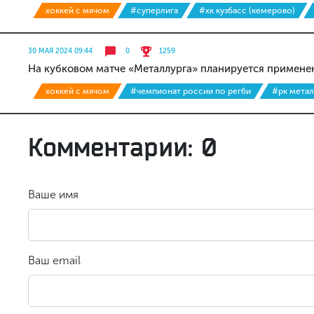
хоккей с мячом
#суперлига
#хк кузбасс (кемерово)
30 МАЯ 2024 09:44
0
1259
На кубковом матче «Металлурга» планируется примене
хоккей с мячом
#чемпионат россии по регби
#рк метал
Комментарии: 0
Ваше имя
Ваш email