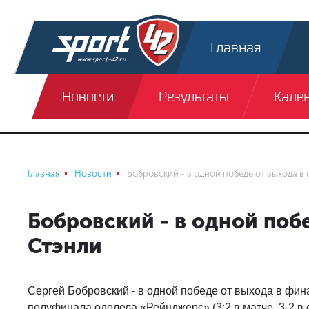
Главная
Новости
Результаты
Кале
Главная
Новости
Бобровский - в одной победе от выхода в
Бобровский - в одной поб
Стэнли
Сергей Бобровский - в одной победе от выхода в фин
полуфинала одолела «Рейнджерс» (3:2 в матче, 3-2 в 