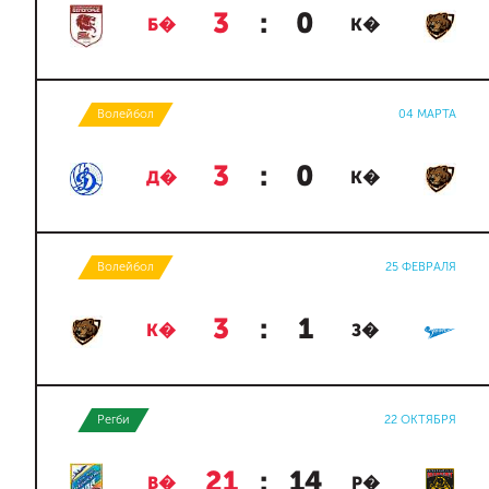
3
:
0
Б�
К�
Волейбол
04 МАРТА
3
:
0
Д�
К�
Волейбол
25 ФЕВРАЛЯ
3
:
1
К�
З�
Регби
22 ОКТЯБРЯ
21
:
14
В�
Р�