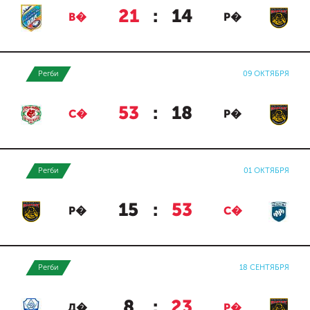
21
:
14
В�
Р�
Регби
09 ОКТЯБРЯ
53
:
18
С�
Р�
Регби
01 ОКТЯБРЯ
15
:
53
Р�
С�
Регби
18 СЕНТЯБРЯ
8
:
23
Д�
Р�