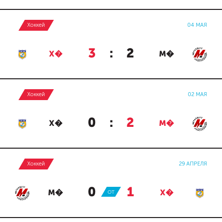
Хоккей
04 МАЯ
3
:
2
Х�
М�
Хоккей
02 МАЯ
0
:
2
Х�
М�
Хоккей
29 АПРЕЛЯ
0
:
1
М�
ОТ
Х�