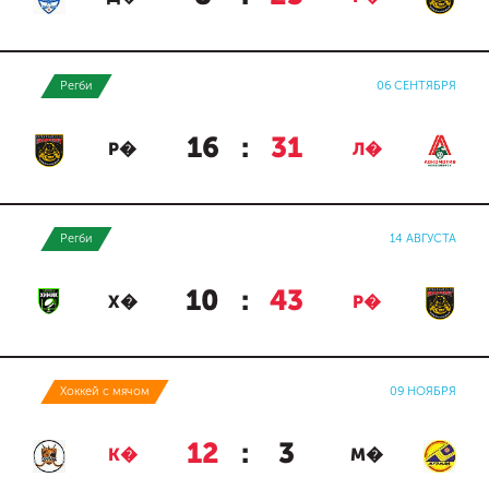
Регби
06 СЕНТЯБРЯ
16
:
31
Р�
Л�
Регби
14 АВГУСТА
10
:
43
Х�
Р�
Хоккей с мячом
09 НОЯБРЯ
12
:
3
К�
М�