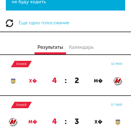
не буду ходить
Еще одно голосование
Результаты
Календарь
Хоккей
10 МАЯ
4
:
2
Х�
М�
Хоккей
07 МАЯ
4
:
3
М�
Х�