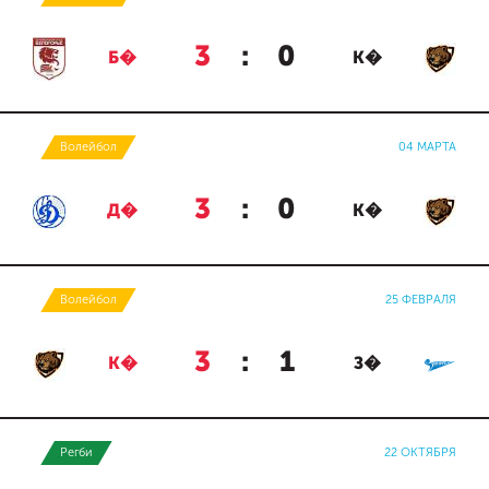
3
:
0
Б�
К�
Волейбол
04 МАРТА
3
:
0
Д�
К�
Волейбол
25 ФЕВРАЛЯ
3
:
1
К�
З�
Регби
22 ОКТЯБРЯ