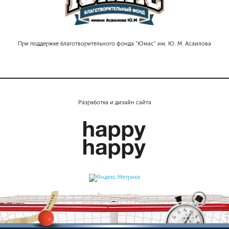
При поддержке благотворительного фонда "Юмас" им. Ю. М. Асаилова
Разработка и дизайн сайта