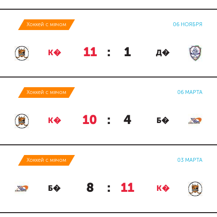
Хоккей с мячом
06 НОЯБРЯ
11
:
1
К�
Д�
Хоккей с мячом
06 МАРТА
10
:
4
К�
Б�
Хоккей с мячом
03 МАРТА
8
:
11
Б�
К�