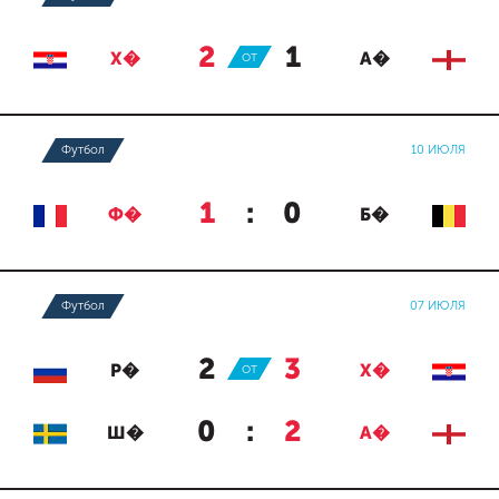
2
:
1
Х�
ОТ
А�
Футбол
10 ИЮЛЯ
1
:
0
Ф�
Б�
Футбол
07 ИЮЛЯ
2
:
3
Р�
ОТ
Х�
0
:
2
Ш�
А�