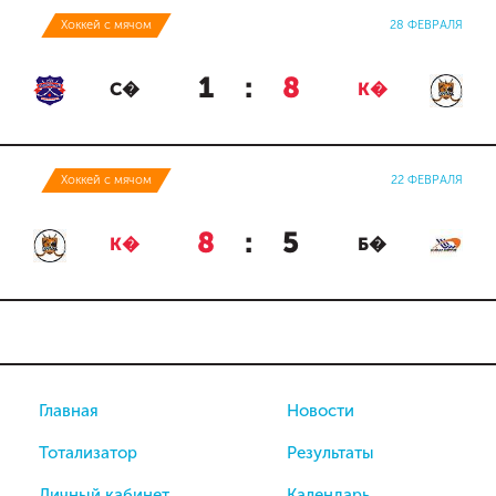
Хоккей с мячом
28 ФЕВРАЛЯ
1
:
8
С�
К�
Хоккей с мячом
22 ФЕВРАЛЯ
8
:
5
К�
Б�
Главная
Новости
Тотализатор
Результаты
Личный кабинет
Календарь