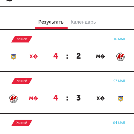
Результаты
Календарь
Хоккей
10 МАЯ
4
:
2
Х�
М�
Хоккей
07 МАЯ
4
:
3
М�
Х�
Хоккей
04 МАЯ