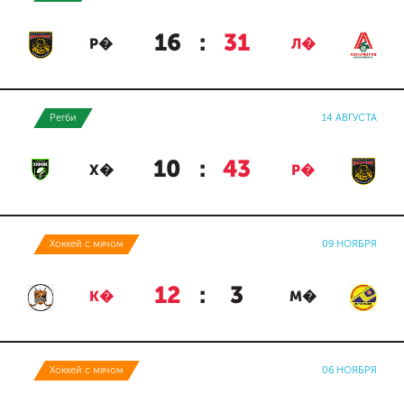
16
:
31
Р�
Л�
Регби
14 АВГУСТА
10
:
43
Х�
Р�
Хоккей с мячом
09 НОЯБРЯ
12
:
3
К�
М�
Хоккей с мячом
06 НОЯБРЯ