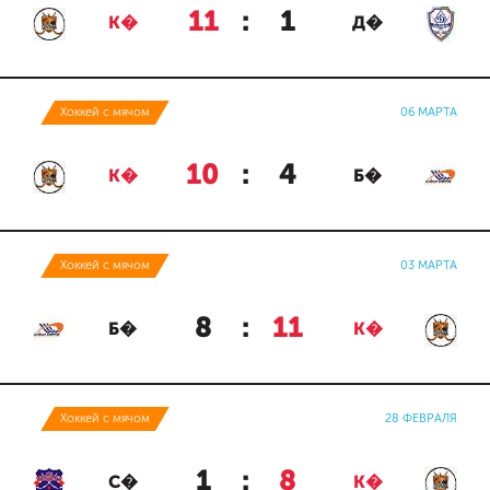
11
:
1
К�
Д�
Хоккей с мячом
06 МАРТА
10
:
4
К�
Б�
Хоккей с мячом
03 МАРТА
8
:
11
Б�
К�
Хоккей с мячом
28 ФЕВРАЛЯ
1
:
8
С�
К�