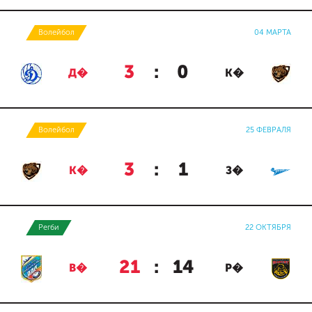
Волейбол
04 МАРТА
3
:
0
Д�
К�
Волейбол
25 ФЕВРАЛЯ
3
:
1
К�
З�
Регби
22 ОКТЯБРЯ
21
:
14
В�
Р�