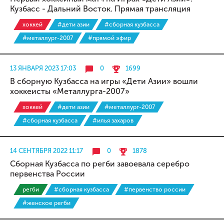
Кузбасс - Дальний Восток. Прямая трансляция
хоккей
#дети азии
#сборная кузбасса
#металлург-2007
#прямой эфир
13 ЯНВАРЯ 2023 17:03
0
1699
В сборную Кузбасса на игры «Дети Азии» вошли
хоккеисты «Металлурга-2007»
хоккей
#дети азии
#металлург-2007
#сборная кузбасса
#илья захаров
14 СЕНТЯБРЯ 2022 11:17
0
1878
Сборная Кузбасса по регби завоевала серебро
первенства России
регби
#сборная кузбасса
#первенство россии
#женское регби