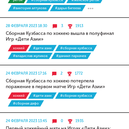
регби
#сборная кузбасса
#женское регби
#виктория алтухова
#дарья бигеева
28 ФЕВРАЛЯ 2023 18:30
3
1913
Сборная Кузбасса по хоккею вышла в полуфинал
Игр «Дети Азии»
хоккей
#дети азии
#сборная кузбасса
#владислав жуликов
#даниил пархачев
24 ФЕВРАЛЯ 2023 17:16
2
1772
Сборная Кузбасса по хоккею потерпела
поражение в первом матче Игр «Дети Азии»
хоккей
#дети азии
#сборная кузбасса
#сборная двфо
24 ФЕВРАЛЯ 2023 13:45
0
1935
Первый хоккейный матч на Играх «Дети Азии»: