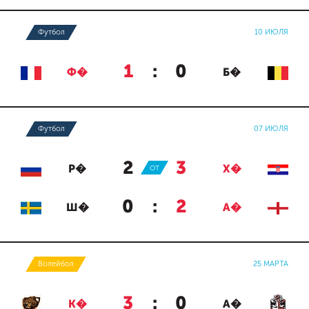
Футбол
10 ИЮЛЯ
1
:
0
Ф�
Б�
Футбол
07 ИЮЛЯ
2
:
3
Р�
ОТ
Х�
0
:
2
Ш�
А�
Волейбол
25 МАРТА
3
:
0
К�
А�