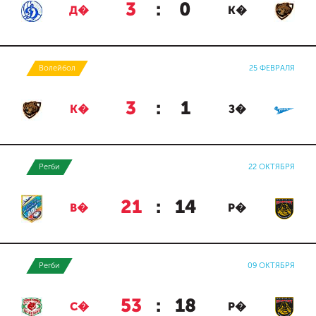
3
:
0
Д�
К�
Волейбол
25 ФЕВРАЛЯ
3
:
1
К�
З�
Регби
22 ОКТЯБРЯ
21
:
14
В�
Р�
Регби
09 ОКТЯБРЯ
53
:
18
С�
Р�