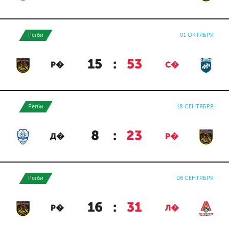
Регби
01 ОКТЯБРЯ
15
:
53
Р�
С�
Регби
18 СЕНТЯБРЯ
8
:
23
Д�
Р�
Регби
06 СЕНТЯБРЯ
16
:
31
Р�
Л�