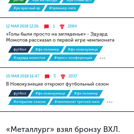
регби
#рк металлург
#рк слава-цсп
#рк красный яр
#премьер-лига
12 МАЯ 2018 12:26
1
2084
«Голы были просто на загляденье» - Эдуард
Момотов рассказал о первой игре чемпионата
футбол
#фк полимер
#фк новокузнецк
#эдуард момотов
#пресс-конференция
10 МАЯ 2018 16:47
3
2037
В Новокузнецке откроют футбольный сезон
футбол
#фк новокузнецк
#фк полимер
#открытие сезона
#чемпионат третьей лиги
«Металлург» взял бронзу ВХЛ.