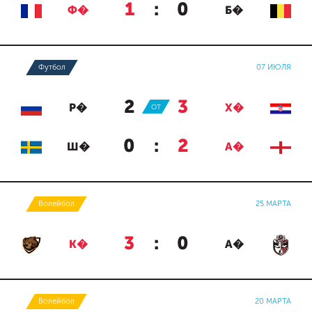
1
:
0
Ф�
Б�
Футбол
07 ИЮЛЯ
2
:
3
Р�
ОТ
Х�
0
:
2
Ш�
А�
Волейбол
25 МАРТА
3
:
0
К�
А�
Волейбол
20 МАРТА