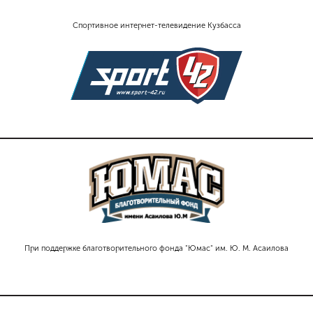
Спортивное интернет-телевидение Кузбасса
При поддержке благотворительного фонда "Юмас" им. Ю. М. Асаилова