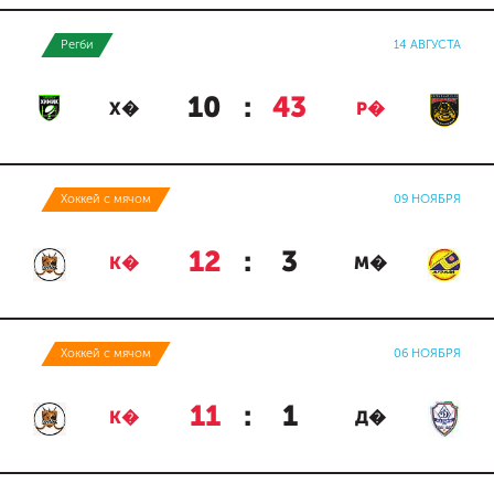
Регби
14 АВГУСТА
10
:
43
Х�
Р�
Хоккей с мячом
09 НОЯБРЯ
12
:
3
К�
М�
Хоккей с мячом
06 НОЯБРЯ
11
:
1
К�
Д�