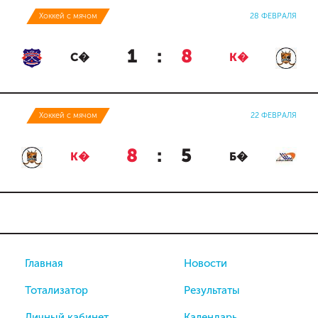
Хоккей с мячом
28 ФЕВРАЛЯ
1
:
8
С�
К�
Хоккей с мячом
22 ФЕВРАЛЯ
8
:
5
К�
Б�
Главная
Новости
Тотализатор
Результаты
Личный кабинет
Календарь