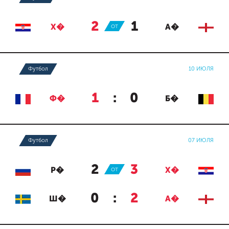
2
:
1
Х�
ОТ
А�
Футбол
10 ИЮЛЯ
1
:
0
Ф�
Б�
Футбол
07 ИЮЛЯ
2
:
3
Р�
ОТ
Х�
0
:
2
Ш�
А�