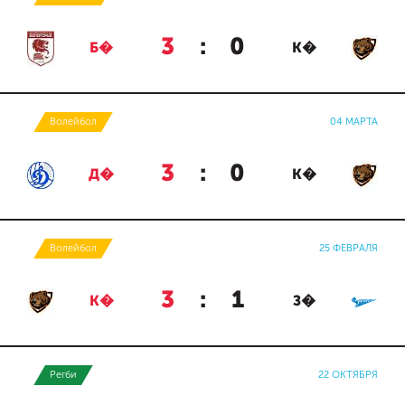
3
:
0
Б�
К�
Волейбол
04 МАРТА
3
:
0
Д�
К�
Волейбол
25 ФЕВРАЛЯ
3
:
1
К�
З�
Регби
22 ОКТЯБРЯ