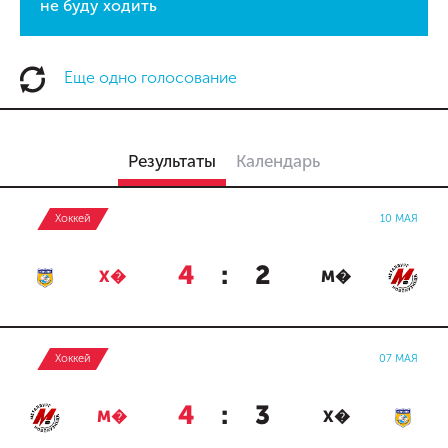
не буду ходить
Еще одно голосование
Результаты
Календарь
Хоккей
10 МАЯ
4
:
2
Х�
М�
Хоккей
07 МАЯ
4
:
3
М�
Х�