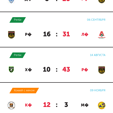
Регби
06 СЕНТЯБРЯ
16
:
31
Р�
Л�
Регби
14 АВГУСТА
10
:
43
Х�
Р�
Хоккей с мячом
09 НОЯБРЯ
12
:
3
К�
М�