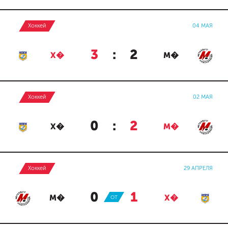
Хоккей
04 МАЯ
3
:
2
Х�
М�
Хоккей
02 МАЯ
0
:
2
Х�
М�
Хоккей
29 АПРЕЛЯ
0
:
1
М�
ОТ
Х�