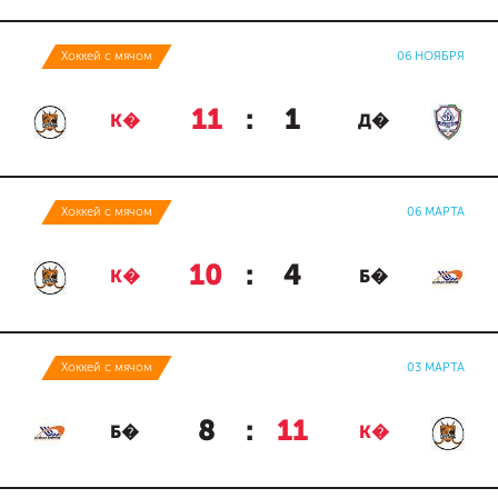
Хоккей с мячом
06 НОЯБРЯ
11
:
1
К�
Д�
Хоккей с мячом
06 МАРТА
10
:
4
К�
Б�
Хоккей с мячом
03 МАРТА
8
:
11
Б�
К�