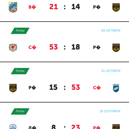
21
:
14
В�
Р�
Регби
09 ОКТЯБРЯ
53
:
18
С�
Р�
Регби
01 ОКТЯБРЯ
15
:
53
Р�
С�
Регби
18 СЕНТЯБРЯ
8
:
23
Д�
Р�