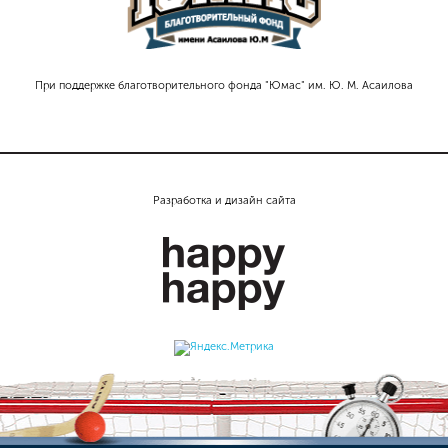
При поддержке благотворительного фонда "Юмас" им. Ю. М. Асаилова
Разработка и дизайн сайта