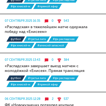
футбол
#третья лига
#фк распадская
#фк енисей-м
#прямой эфир
07 СЕНТЯБРЯ 2025 16:35
0
543
«Распадская» в тяжелейшем матче одержала
победу над «Енисеем»
футбол
#третья лига
#фк распадская
#фк енисей-м
#алексей запасной
07 СЕНТЯБРЯ 2025 13:43
0
384
«Распадская» завершает выезд матчем с
молодёжкой «Енисея». Прямая трансляция
футбол
#третья лига
#фк распадская
#фк енисей-м
#прямой эфир
06 СЕНТЯБРЯ 2025 12:28
2
537
ФК «Новокузнецк» потерпел крупное