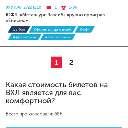
05 ИЮЛЯ 2022 12:10
1
1796
ЮФЛ. «Металлург-Запсиб» крупно проиграл
«Енисею»
футбол
#фк металлург-запсиб
#юфл
#фк енисей-м
#егор сорокин
1
2
Какая стоимость билетов на
ВХЛ является для вас
комфортной?
Всего проголосовали: 686