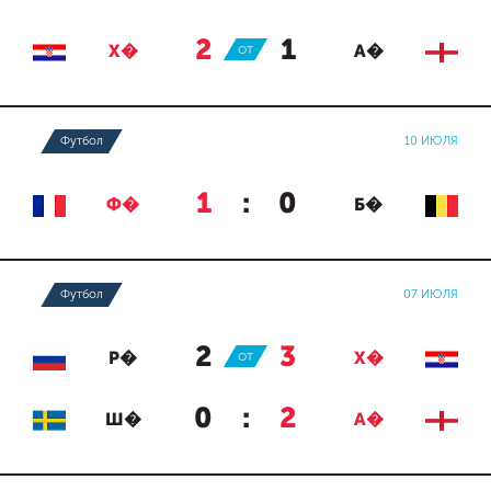
2
:
1
Х�
ОТ
А�
Футбол
10 ИЮЛЯ
1
:
0
Ф�
Б�
Футбол
07 ИЮЛЯ
2
:
3
Р�
ОТ
Х�
0
:
2
Ш�
А�