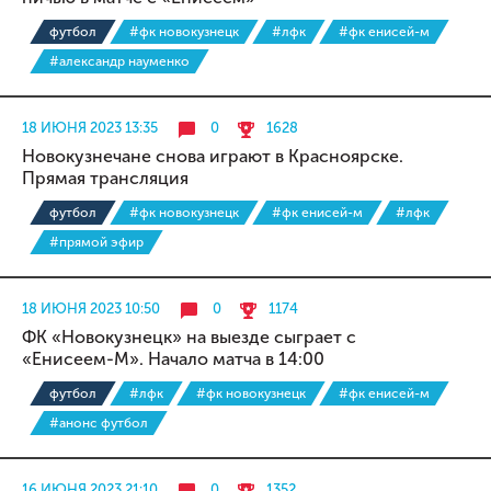
футбол
#фк новокузнецк
#лфк
#фк енисей-м
#александр науменко
18 ИЮНЯ 2023 13:35
0
1628
Новокузнечане снова играют в Красноярске.
Прямая трансляция
футбол
#фк новокузнецк
#фк енисей-м
#лфк
#прямой эфир
18 ИЮНЯ 2023 10:50
0
1174
ФК «Новокузнецк» на выезде сыграет с
«Енисеем-М». Начало матча в 14:00
футбол
#лфк
#фк новокузнецк
#фк енисей-м
#анонс футбол
16 ИЮНЯ 2023 21:10
0
1352