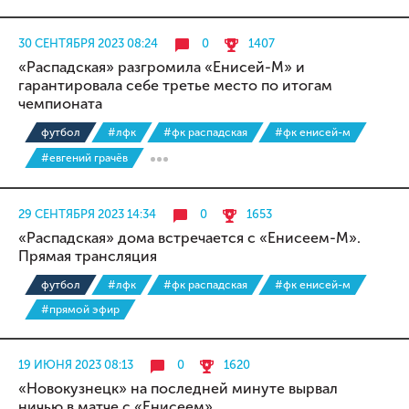
30 СЕНТЯБРЯ 2023 08:24
0
1407
«Распадская» разгромила «Енисей-М» и
гарантировала себе третье место по итогам
чемпионата
футбол
#лфк
#фк распадская
#фк енисей-м
#евгений грачёв
29 СЕНТЯБРЯ 2023 14:34
0
1653
«Распадская» дома встречается с «Енисеем-М».
Прямая трансляция
футбол
#лфк
#фк распадская
#фк енисей-м
#прямой эфир
19 ИЮНЯ 2023 08:13
0
1620
«Новокузнецк» на последней минуте вырвал
ничью в матче с «Енисеем»