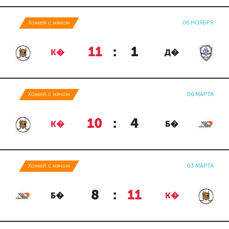
Хоккей с мячом
06 НОЯБРЯ
11
:
1
К�
Д�
Хоккей с мячом
06 МАРТА
10
:
4
К�
Б�
Хоккей с мячом
03 МАРТА
8
:
11
Б�
К�