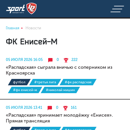
Главная
Новости
ФК Енисей-М
05 ИЮЛЯ 2026 16:05
0
222
«Распадская» сыграла вничью с соперником из
Красноярска
футбол
#третья лига
#фк распадская
#фк енисей-м
#николай мишин
05 ИЮЛЯ 2026 13:41
0
161
«Распадская» принимает молодёжку «Енисея».
Прямая трансляция