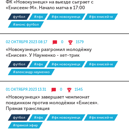
ФК «Новокузнецк» на выезде сыграет с
«Енисеем-М». Начало матча в 17:00
футбол
#лфк
#фк новокузнецк
#фк енисей-м
#анонс футбол
02 ОКТЯБРЯ 2023 08:17
0
1579
«Новокузнецк» разгромил молодёжку
«Енисея». У Науменко - хет-трик
футбол
#лфк
#фк новокузнецк
#фк енисей-м
#александр науменко
01 ОКТЯБРЯ 2023 13:31
0
1545
«Новокузнецк» завершает чемпионат
поединком против молодёжки «Енисея».
Прямая трансляция
футбол
#лфк
#фк новокузнецк
#фк енисей-м
#прямой эфир