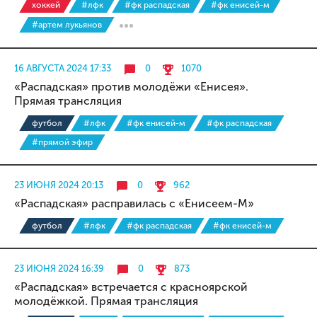
хоккей
#лфк
#фк распадская
#фк енисей-м
#артем лукьянов
16 АВГУСТА 2024 17:33
0
1070
«Распадская» против молодёжи «Енисея».
Прямая трансляция
футбол
#лфк
#фк енисей-м
#фк распадская
#прямой эфир
23 ИЮНЯ 2024 20:13
0
962
«Распадская» расправилась с «Енисеем-М»
футбол
#лфк
#фк распадская
#фк енисей-м
23 ИЮНЯ 2024 16:39
0
873
«Распадская» встречается с красноярской
молодёжкой. Прямая трансляция