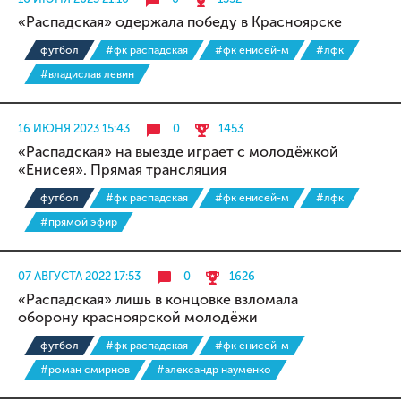
«Распадская» одержала победу в Красноярске
футбол
#фк распадская
#фк енисей-м
#лфк
#владислав левин
16 ИЮНЯ 2023 15:43
0
1453
«Распадская» на выезде играет с молодёжкой
«Енисея». Прямая трансляция
футбол
#фк распадская
#фк енисей-м
#лфк
#прямой эфир
07 АВГУСТА 2022 17:53
0
1626
«Распадская» лишь в концовке взломала
оборону красноярской молодёжи
футбол
#фк распадская
#фк енисей-м
#роман смирнов
#александр науменко