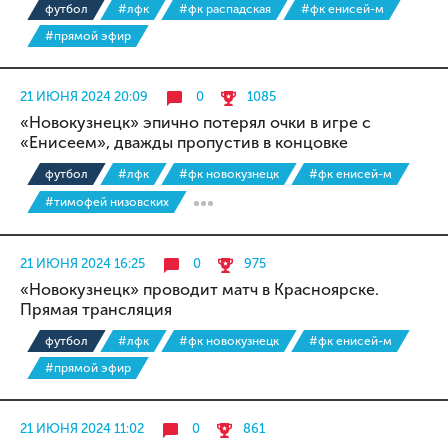
футбол
#лфк
#фк распадская
#фк енисей-м
#прямой эфир
21 ИЮНЯ 2024 20:09
0
1085
«Новокузнецк» эпично потерял очки в игре с
«Енисеем», дважды пропустив в концовке
футбол
#лфк
#фк новокузнецк
#фк енисей-м
#тимофей низовских
21 ИЮНЯ 2024 16:25
0
975
«Новокузнецк» проводит матч в Красноярске.
Прямая трансляция
футбол
#лфк
#фк новокузнецк
#фк енисей-м
#прямой эфир
21 ИЮНЯ 2024 11:02
0
861