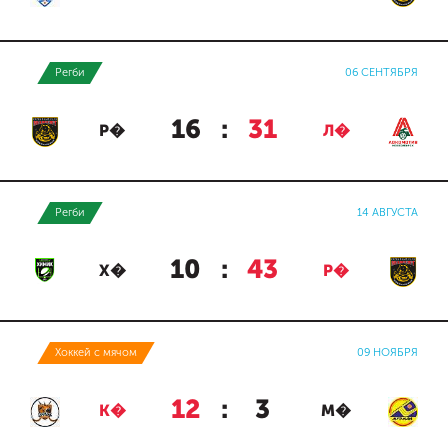
Регби
06 СЕНТЯБРЯ
16
:
31
Р�
Л�
Регби
14 АВГУСТА
10
:
43
Х�
Р�
Хоккей с мячом
09 НОЯБРЯ
12
:
3
К�
М�