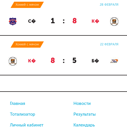
Хоккей с мячом
28 ФЕВРАЛЯ
1
:
8
С�
К�
Хоккей с мячом
22 ФЕВРАЛЯ
8
:
5
К�
Б�
Главная
Новости
Тотализатор
Результаты
Личный кабинет
Календарь