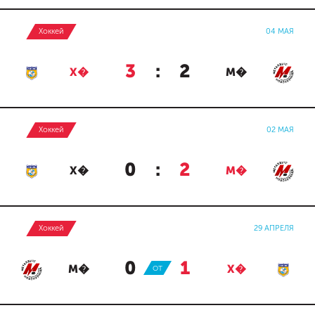
Хоккей
04 МАЯ
3
:
2
Х�
М�
Хоккей
02 МАЯ
0
:
2
Х�
М�
Хоккей
29 АПРЕЛЯ
0
:
1
М�
ОТ
Х�