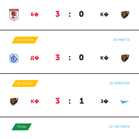
3
:
0
Б�
К�
Волейбол
04 МАРТА
3
:
0
Д�
К�
Волейбол
25 ФЕВРАЛЯ
3
:
1
К�
З�
Регби
22 ОКТЯБРЯ