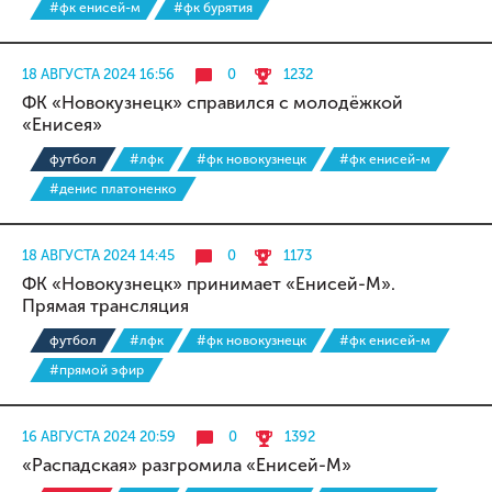
#фк енисей-м
#фк бурятия
18 АВГУСТА 2024 16:56
0
1232
ФК «Новокузнецк» справился с молодёжкой
«Енисея»
футбол
#лфк
#фк новокузнецк
#фк енисей-м
#денис платоненко
18 АВГУСТА 2024 14:45
0
1173
ФК «Новокузнецк» принимает «Енисей-М».
Прямая трансляция
футбол
#лфк
#фк новокузнецк
#фк енисей-м
#прямой эфир
16 АВГУСТА 2024 20:59
0
1392
«Распадская» разгромила «Енисей-М»