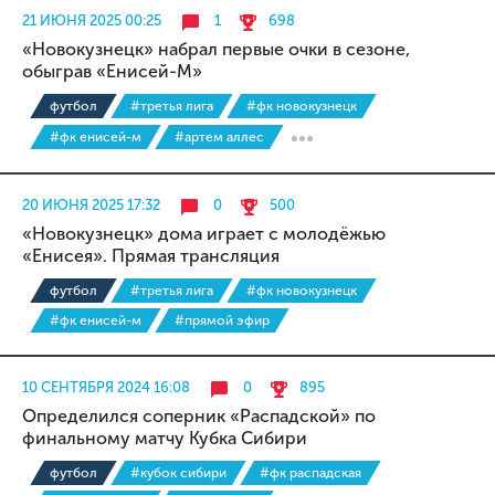
21 ИЮНЯ 2025 00:25
1
698
«Новокузнецк» набрал первые очки в сезоне,
обыграв «Енисей-М»
футбол
#третья лига
#фк новокузнецк
#фк енисей-м
#артем аллес
20 ИЮНЯ 2025 17:32
0
500
«Новокузнецк» дома играет с молодёжью
«Енисея». Прямая трансляция
футбол
#третья лига
#фк новокузнецк
#фк енисей-м
#прямой эфир
10 СЕНТЯБРЯ 2024 16:08
0
895
Определился соперник «Распадской» по
финальному матчу Кубка Сибири
футбол
#кубок сибири
#фк распадская