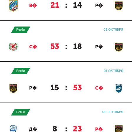
21
:
14
В�
Р�
Регби
09 ОКТЯБРЯ
53
:
18
С�
Р�
Регби
01 ОКТЯБРЯ
15
:
53
Р�
С�
Регби
18 СЕНТЯБРЯ
8
:
23
Д�
Р�