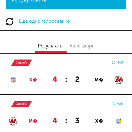
Еще одно голосование
Результаты
Календарь
Хоккей
10 МАЯ
4
:
2
Х�
М�
Хоккей
07 МАЯ
4
:
3
М�
Х�