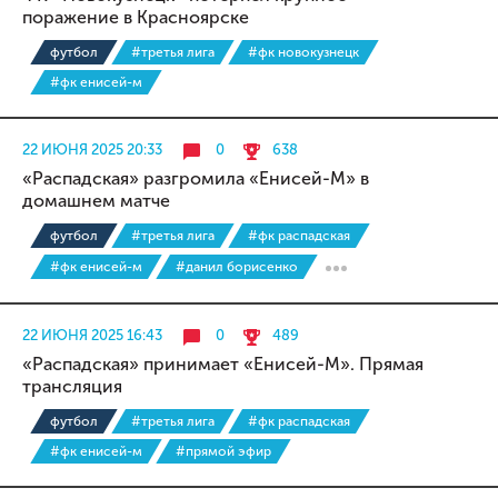
поражение в Красноярске
футбол
#третья лига
#фк новокузнецк
#фк енисей-м
22 ИЮНЯ 2025 20:33
0
638
«Распадская» разгромила «Енисей-М» в
домашнем матче
футбол
#третья лига
#фк распадская
#фк енисей-м
#данил борисенко
22 ИЮНЯ 2025 16:43
0
489
«Распадская» принимает «Енисей-М». Прямая
трансляция
футбол
#третья лига
#фк распадская
#фк енисей-м
#прямой эфир