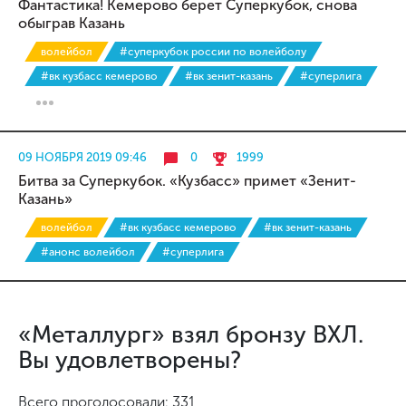
Фантастика! Кемерово берет Суперкубок, снова
обыграв Казань
волейбол
#суперкубок россии по волейболу
#вк кузбасс кемерово
#вк зенит-казань
#суперлига
09 НОЯБРЯ 2019 09:46
0
1999
Битва за Суперкубок. «Кузбасс» примет «Зенит-
Казань»
волейбол
#вк кузбасс кемерово
#вк зенит-казань
#анонс волейбол
#суперлига
«Металлург» взял бронзу ВХЛ.
Вы удовлетворены?
Всего проголосовали: 331