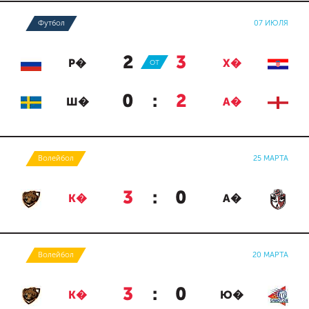
Футбол
07 ИЮЛЯ
2
:
3
Р�
ОТ
Х�
0
:
2
Ш�
А�
Волейбол
25 МАРТА
3
:
0
К�
А�
Волейбол
20 МАРТА
3
:
0
К�
Ю�