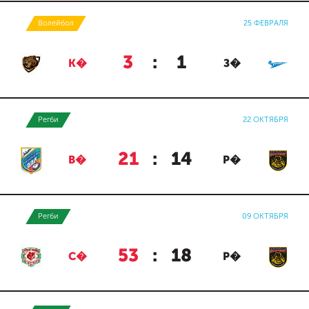
Волейбол
25 ФЕВРАЛЯ
3
:
1
К�
З�
Регби
22 ОКТЯБРЯ
21
:
14
В�
Р�
Регби
09 ОКТЯБРЯ
53
:
18
С�
Р�