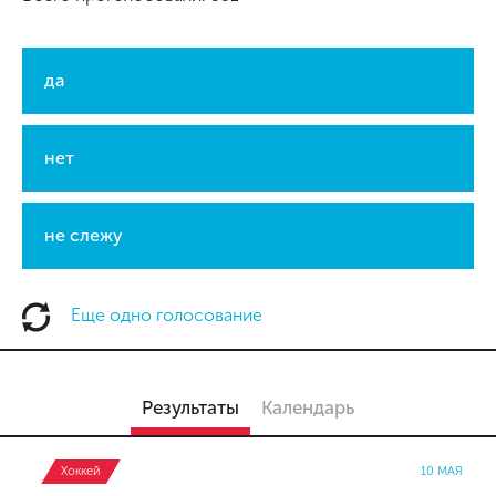
да
нет
не слежу
Еще одно голосование
Результаты
Календарь
Хоккей
10 МАЯ