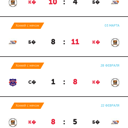
10
:
4
К�
Б�
Хоккей с мячом
03 МАРТА
8
:
11
Б�
К�
Хоккей с мячом
28 ФЕВРАЛЯ
1
:
8
С�
К�
Хоккей с мячом
22 ФЕВРАЛЯ
8
:
5
К�
Б�