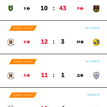
10
:
43
Х�
Р�
Хоккей с мячом
09 НОЯБРЯ
12
:
3
К�
М�
Хоккей с мячом
06 НОЯБРЯ
11
:
1
К�
Д�
Хоккей с мячом
06 МАРТА