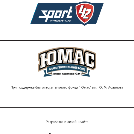
При поддержке благотворительного фонда "Юмас" им. Ю. М. Асаилова
Разработка и дизайн сайта