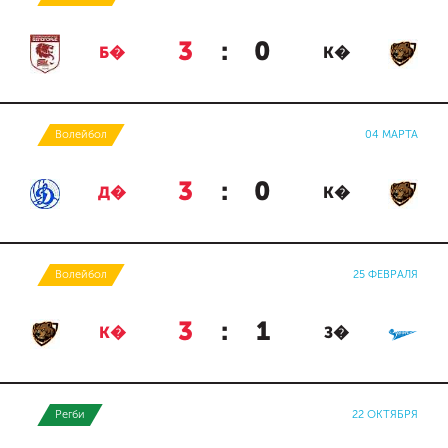
3
:
0
Б�
К�
Волейбол
04 МАРТА
3
:
0
Д�
К�
Волейбол
25 ФЕВРАЛЯ
3
:
1
К�
З�
Регби
22 ОКТЯБРЯ