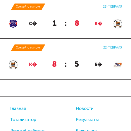
Хоккей с мячом
28 ФЕВРАЛЯ
1
:
8
С�
К�
Хоккей с мячом
22 ФЕВРАЛЯ
8
:
5
К�
Б�
Главная
Новости
Тотализатор
Результаты
Личный кабинет
Календарь