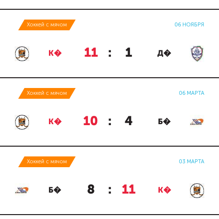
Хоккей с мячом
06 НОЯБРЯ
11
:
1
К�
Д�
Хоккей с мячом
06 МАРТА
10
:
4
К�
Б�
Хоккей с мячом
03 МАРТА
8
:
11
Б�
К�