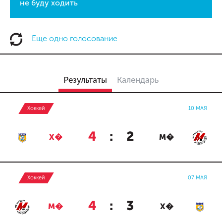
не буду ходить
Еще одно голосование
Результаты
Календарь
Хоккей
10 МАЯ
4
:
2
Х�
М�
Хоккей
07 МАЯ
4
:
3
М�
Х�