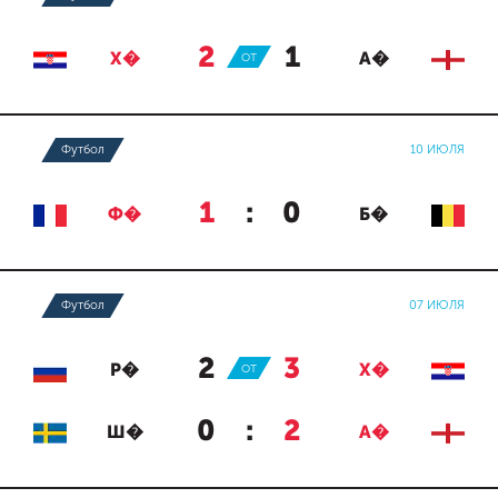
2
:
1
Х�
ОТ
А�
Футбол
10 ИЮЛЯ
1
:
0
Ф�
Б�
Футбол
07 ИЮЛЯ
2
:
3
Р�
ОТ
Х�
0
:
2
Ш�
А�