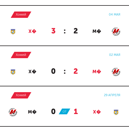
Хоккей
04 МАЯ
3
:
2
Х�
М�
Хоккей
02 МАЯ
0
:
2
Х�
М�
Хоккей
29 АПРЕЛЯ
0
:
1
М�
ОТ
Х�