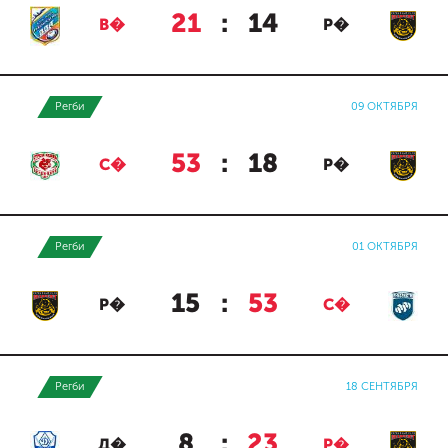
21
:
14
В�
Р�
Регби
09 ОКТЯБРЯ
53
:
18
С�
Р�
Регби
01 ОКТЯБРЯ
15
:
53
Р�
С�
Регби
18 СЕНТЯБРЯ
8
:
23
Д�
Р�