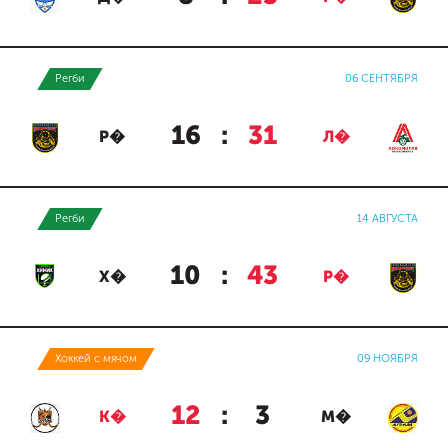
Регби
06 СЕНТЯБРЯ
16
:
31
Р�
Л�
Регби
14 АВГУСТА
10
:
43
Х�
Р�
Хоккей с мячом
09 НОЯБРЯ
12
:
3
К�
М�