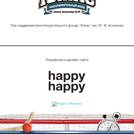
При поддержке благотворительного фонда "Юмас" им. Ю. М. Асаилова
Разработка и дизайн сайта