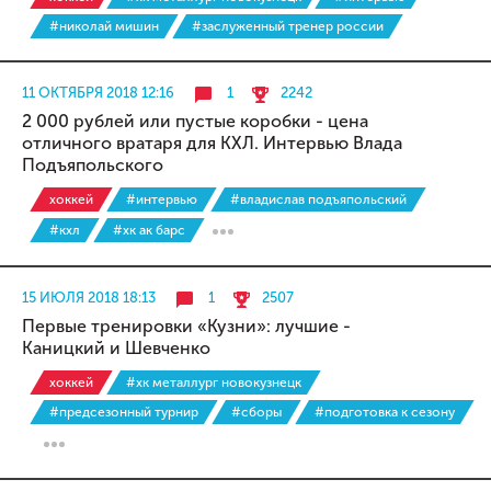
#николай мишин
#заслуженный тренер россии
11 ОКТЯБРЯ 2018 12:16
1
2242
2 000 рублей или пустые коробки - цена
отличного вратаря для КХЛ. Интервью Влада
Подъяпольского
хоккей
#интервью
#владислав подъяпольский
#кхл
#хк ак барс
15 ИЮЛЯ 2018 18:13
1
2507
Первые тренировки «Кузни»: лучшие -
Каницкий и Шевченко
хоккей
#хк металлург новокузнецк
#предсезонный турнир
#сборы
#подготовка к сезону