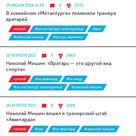
19 ИЮНЯ 2018 15:49
4
2933
В хоккейном «Металлурге» поменяли тренера
вратарей
хоккей
#хк металлург новокузнецк
#вхл
#николай мишин
#игорь карпенко
20 АПРЕЛЯ 2017
4
2969
Николай Мишин: «Вратарь — это другой вид
спорта»
хоккей
#хк авангард
#хк амур
#хк металлург новокузнецк
#николай мишин
20 АПРЕЛЯ 2017
0
2249
Николай Мишин вошел в тренерский штаб
«Авангарда»
хоккей
#кхл
#хк авангард
#николай мишин