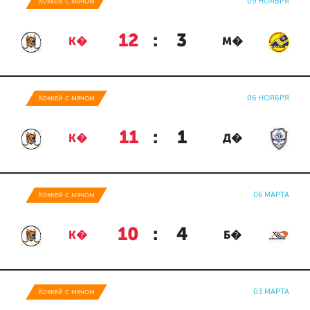
Хоккей с мячом
09 НОЯБРЯ
12
:
3
К�
М�
Хоккей с мячом
06 НОЯБРЯ
11
:
1
К�
Д�
Хоккей с мячом
06 МАРТА
10
:
4
К�
Б�
Хоккей с мячом
03 МАРТА