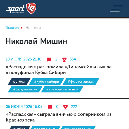
Главная
Новости
Николай Мишин
18 ИЮЛЯ 2026 21:10
2
334
«Распадская» разгромила «Динамо-2» и вышла
в полуфинал Кубка Сибири
футбол
#кубок сибири
#фк распадская
#фк динамо-м
#алексей запасной
05 ИЮЛЯ 2026 16:05
0
222
«Распадская» сыграла вничью с соперником из
Красноярска