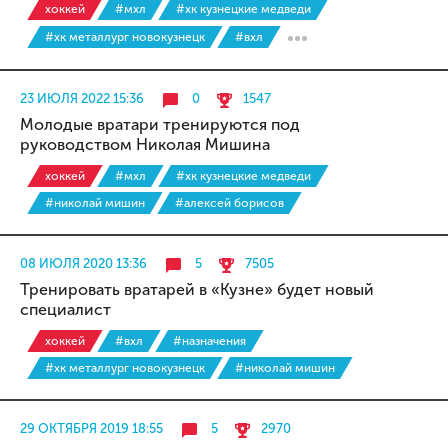
хоккей
#мхл
#хк кузнецкие медведи
#хк металлург новокузнецк
#вхл
23 ИЮЛЯ 2022 15:36
0
1547
Молодые вратари тренируются под
руководством Николая Мишина
хоккей
#мхл
#хк кузнецкие медведи
#николай мишин
#алексей борисов
08 ИЮЛЯ 2020 13:36
5
7505
Тренировать вратарей в «Кузне» будет новый
специалист
хоккей
#вхл
#назначения
#хк металлург новокузнецк
#николай мишин
29 ОКТЯБРЯ 2019 18:55
5
2970