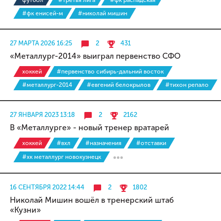
футбол
#третья лига
#фк распадская
#фк енисей-м
#николай мишин
27 МАРТА 2026 16:25
2
431
«Металлург-2014» выиграл первенство СФО
хоккей
#первенство сибирь-дальний восток
#металлург-2014
#евгений белокрылов
#тихон репало
27 ЯНВАРЯ 2023 13:18
2
2162
В «Металлурге» - новый тренер вратарей
хоккей
#вхл
#назначения
#отставки
#хк металлург новокузнецк
16 СЕНТЯБРЯ 2022 14:44
2
1802
Николай Мишин вошёл в тренерский штаб
«Кузни»