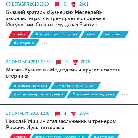
07 ДЕКАБРЯ 2018 15:10
0
2681
Бывший вратарь «Кузнецких Медведей»
закончил играть и тренирует молодежь в
Ингушетии. Советы ему давал Вьюхин
хоккей
#хк кузнецкие медведи
#мхл
#хк сокол
#интервью
24 ОКТЯБРЯ 2018 07:27
0
2026
Матчи «Кузни» и «Медведей» и другие новости
вторника
#главные новости
#мфк корпорация аси
#хк металлург новокузнецк
#хк кузнецкие медведи
23 ОКТЯБРЯ 2018 11:38
1
2394
Николай Мишин стал заслуженным тренером
России. И дал интервью
хоккей
#хк металлург новокузнецк
#интервью