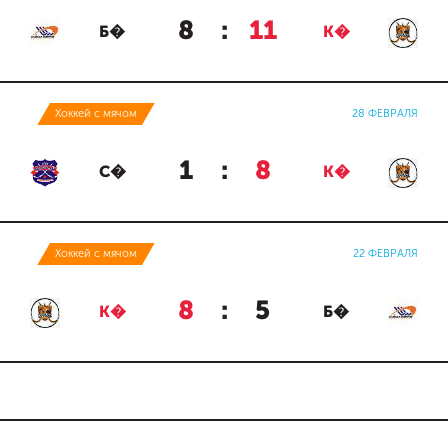
8
:
11
Б�
К�
Хоккей с мячом
28 ФЕВРАЛЯ
1
:
8
С�
К�
Хоккей с мячом
22 ФЕВРАЛЯ
8
:
5
К�
Б�