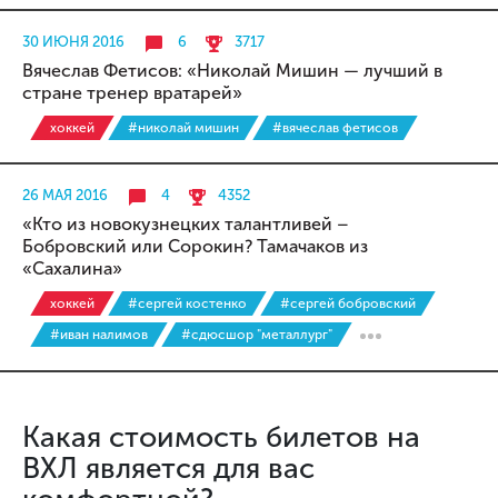
30 ИЮНЯ 2016
6
3717
Вячеслав Фетисов: «Николай Мишин — лучший в
стране тренер вратарей»
хоккей
#николай мишин
#вячеслав фетисов
26 МАЯ 2016
4
4352
«Кто из новокузнецких талантливей –
Бобровский или Сорокин? Тамачаков из
«Сахалина»
хоккей
#сергей костенко
#сергей бобровский
#иван налимов
#сдюсшор "металлург"
Какая стоимость билетов на
ВХЛ является для вас