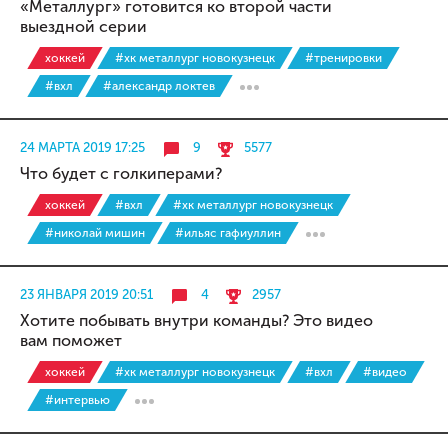
«Металлург» готовится ко второй части
выездной серии
хоккей
#хк металлург новокузнецк
#тренировки
#вхл
#александр локтев
24 МАРТА 2019 17:25
9
5577
Что будет с голкиперами?
хоккей
#вхл
#хк металлург новокузнецк
#николай мишин
#ильяс гафиуллин
23 ЯНВАРЯ 2019 20:51
4
2957
Хотите побывать внутри команды? Это видео
вам поможет
хоккей
#хк металлург новокузнецк
#вхл
#видео
#интервью