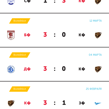
1
:
3
С�
К�
Волейбол
12 МАРТА
3
:
0
Б�
К�
Волейбол
04 МАРТА
3
:
0
Д�
К�
Волейбол
25 ФЕВРАЛЯ
3
:
1
К�
З�