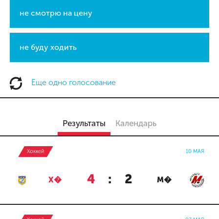
не смотрю на цену
не буду ходить
Еще одно голосование
Результаты
Календарь
Хоккей
10 МАЯ
4
:
2
Х�
М�