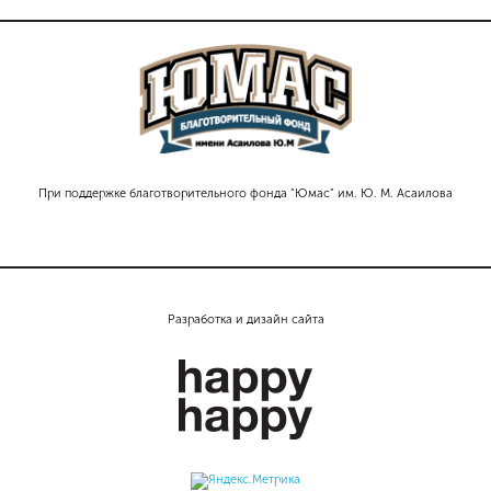
При поддержке благотворительного фонда "Юмас" им. Ю. М. Асаилова
Разработка и дизайн сайта