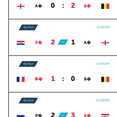
0
:
2
А�
Б�
Футбол
11 ИЮЛЯ
2
:
1
Х�
ОТ
А�
Футбол
10 ИЮЛЯ
1
:
0
Ф�
Б�
Футбол
07 ИЮЛЯ
2
:
3
Р�
ОТ
Х�