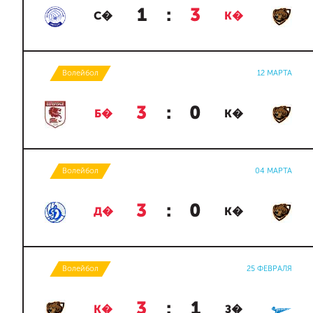
1
:
3
С�
К�
Волейбол
12 МАРТА
3
:
0
Б�
К�
Волейбол
04 МАРТА
3
:
0
Д�
К�
Волейбол
25 ФЕВРАЛЯ
3
:
1
К�
З�