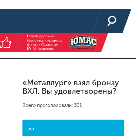
При поддержке
благотворительного
фонда «Юмас» им.
Ю. М. Асаилова
«Металлург» взял бронзу
ВХЛ. Вы удовлетворены?
Всего проголосовали: 331
да