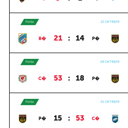
Регби
22 ОКТЯБРЯ
21
:
14
В�
Р�
Регби
09 ОКТЯБРЯ
53
:
18
С�
Р�
Регби
01 ОКТЯБРЯ
15
:
53
Р�
С�