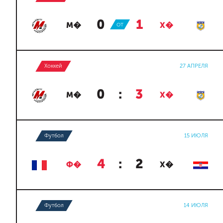
0
:
1
М�
ОТ
Х�
Хоккей
27 АПРЕЛЯ
0
:
3
М�
Х�
Футбол
15 ИЮЛЯ
4
:
2
Ф�
Х�
Футбол
14 ИЮЛЯ