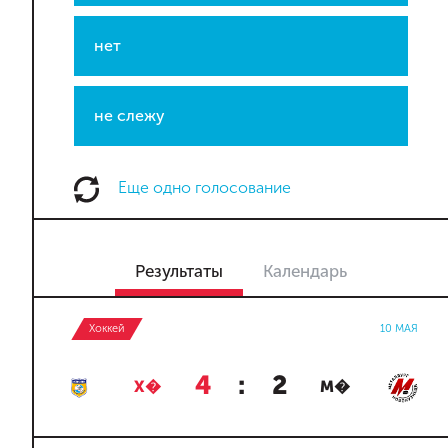
нет
не слежу
Еще одно голосование
Результаты
Календарь
Хоккей
10 МАЯ
4
:
2
Х�
М�