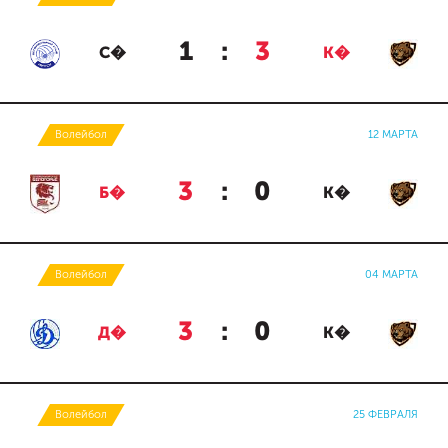
1
:
3
С�
К�
Волейбол
12 МАРТА
3
:
0
Б�
К�
Волейбол
04 МАРТА
3
:
0
Д�
К�
Волейбол
25 ФЕВРАЛЯ