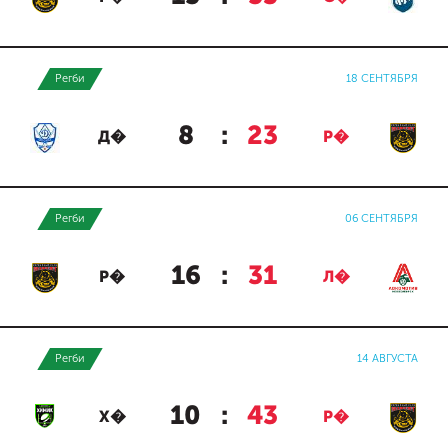
Регби
18 СЕНТЯБРЯ
8
:
23
Д�
Р�
Регби
06 СЕНТЯБРЯ
16
:
31
Р�
Л�
Регби
14 АВГУСТА
10
:
43
Х�
Р�