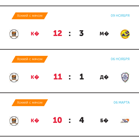
Хоккей с мячом
09 НОЯБРЯ
12
:
3
К�
М�
Хоккей с мячом
06 НОЯБРЯ
11
:
1
К�
Д�
Хоккей с мячом
06 МАРТА
10
:
4
К�
Б�