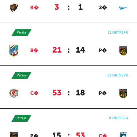
3
:
1
К�
З�
Регби
22 ОКТЯБРЯ
21
:
14
В�
Р�
Регби
09 ОКТЯБРЯ
53
:
18
С�
Р�
Регби
01 ОКТЯБРЯ
15
:
53
Р�
С�