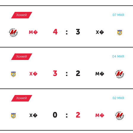
Хоккей
07 МАЯ
4
:
3
М�
Х�
Хоккей
04 МАЯ
3
:
2
Х�
М�
Хоккей
02 МАЯ
0
:
2
Х�
М�