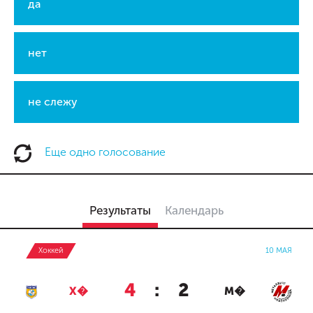
да
нет
не слежу
Еще одно голосование
Результаты
Календарь
Хоккей
10 МАЯ
4
:
2
Х�
М�