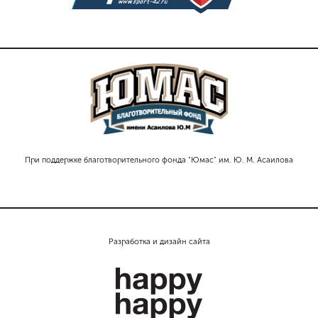
При поддержке благотворительного фонда "Юмас" им. Ю. М. Асаилова
Разработка и дизайн сайта