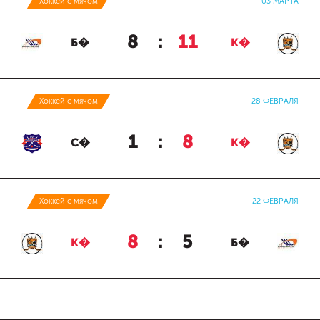
Хоккей с мячом
03 МАРТА
8
:
11
Б�
К�
Хоккей с мячом
28 ФЕВРАЛЯ
1
:
8
С�
К�
Хоккей с мячом
22 ФЕВРАЛЯ
8
:
5
К�
Б�