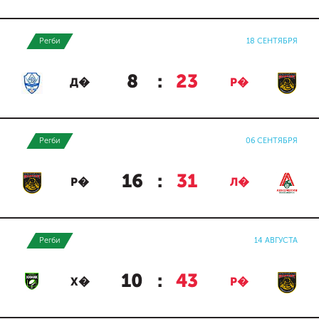
Регби
18 СЕНТЯБРЯ
8
:
23
Д�
Р�
Регби
06 СЕНТЯБРЯ
16
:
31
Р�
Л�
Регби
14 АВГУСТА
10
:
43
Х�
Р�