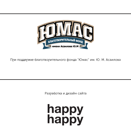
При поддержке благотворительного фонда "Юмас" им. Ю. М. Асаилова
Разработка и дизайн сайта