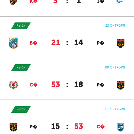
3
:
1
К�
З�
Регби
22 ОКТЯБРЯ
21
:
14
В�
Р�
Регби
09 ОКТЯБРЯ
53
:
18
С�
Р�
Регби
01 ОКТЯБРЯ
15
:
53
Р�
С�