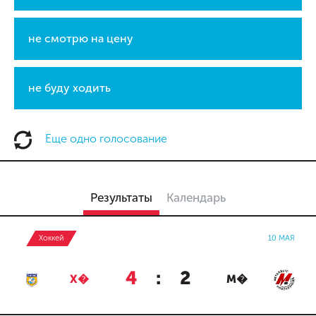
не смотрю на цену
не буду ходить
Еще одно голосование
Результаты
Календарь
Хоккей
10 МАЯ
4
:
2
Х�
М�