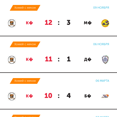
Хоккей с мячом
09 НОЯБРЯ
12
:
3
К�
М�
Хоккей с мячом
06 НОЯБРЯ
11
:
1
К�
Д�
Хоккей с мячом
06 МАРТА
10
:
4
К�
Б�