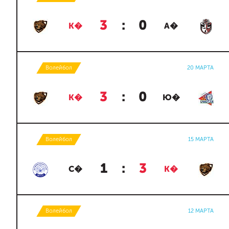
3
:
0
К�
А�
Волейбол
20 МАРТА
3
:
0
К�
Ю�
Волейбол
15 МАРТА
1
:
3
С�
К�
Волейбол
12 МАРТА