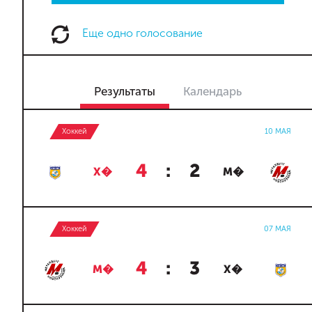
Еще одно голосование
Результаты
Календарь
Хоккей
10 МАЯ
4
:
2
Х�
М�
Хоккей
07 МАЯ
4
:
3
М�
Х�