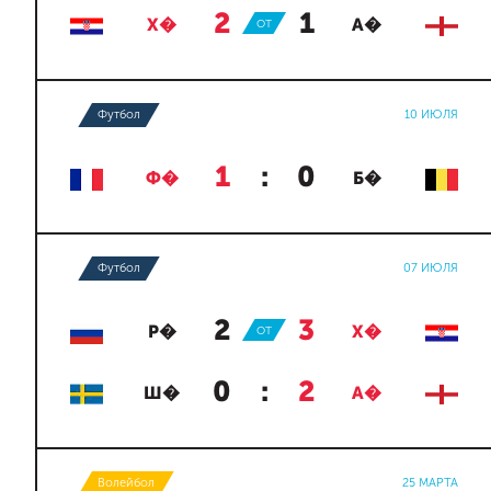
2
:
1
Х�
ОТ
А�
Футбол
10 ИЮЛЯ
1
:
0
Ф�
Б�
Футбол
07 ИЮЛЯ
2
:
3
Р�
ОТ
Х�
0
:
2
Ш�
А�
Волейбол
25 МАРТА