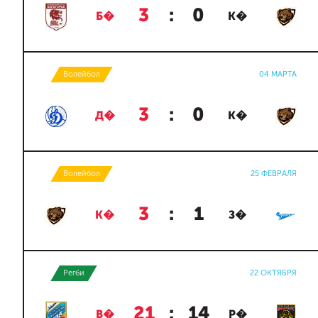
3
:
0
Б�
К�
Волейбол
04 МАРТА
3
:
0
Д�
К�
Волейбол
25 ФЕВРАЛЯ
3
:
1
К�
З�
Регби
22 ОКТЯБРЯ
21
:
14
В�
Р�