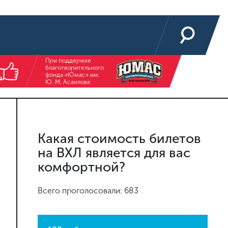
При поддержке
благотворительного
фонда «Юмас» им.
Ю. М. Асаилова
Какая стоимость билетов
на ВХЛ является для вас
комфортной?
Всего проголосовали: 683