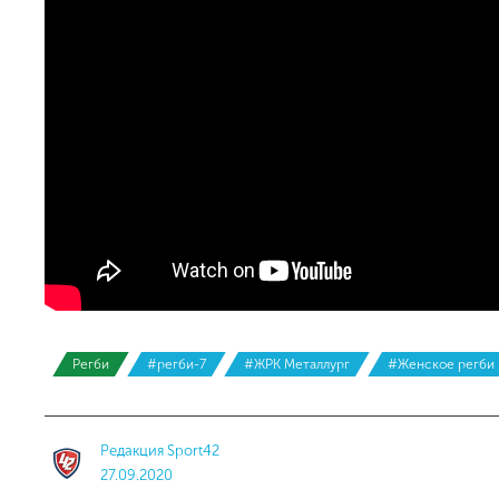
Регби
#регби-7
#ЖРК Металлург
#Женское регби
Редакция Sport42
27.09.2020