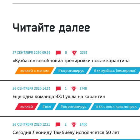
Читайте далее
27 СЕНТЯБРЯ 2020 09:56
0
2363
«Кузбасс» возобновил тренировки после карантина
хоккей с мячом
#коронавирус
#хк кузбасс (кемерово)
26 СЕНТЯБРЯ 2020 14:33
1
2748
Еще одна команда ВХЛ ушла на карантин
хоккей
#вхл
#коронавирус
#хк сокол красноярск
26 СЕНТЯБРЯ 2020 12:21
2
2400
Сегодня Леониду Тамбиеву исполняется 50 лет