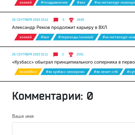
хоккей
#поздравление
#вхл
#хк металлург новокуз
26 СЕНТЯБРЯ 2020 10:12
0
2640
Александр Ремов продолжит карьеру в ВХЛ
хоккей
#вхл
#переходы (хоккей)
#хк металлург но
26 СЕНТЯБРЯ 2020 01:11
2
2031
«Кузбасс» обыграл принципиального соперника в перв
волейбол
#вк кузбасс кемерово
#вк зенит спб
#су
Комментарии: 0
Ваше имя