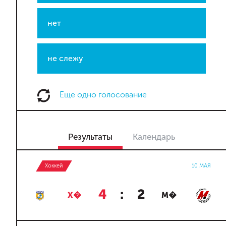
нет
не слежу
Еще одно голосование
Результаты
Календарь
Хоккей
10 МАЯ
4
:
2
Х�
М�