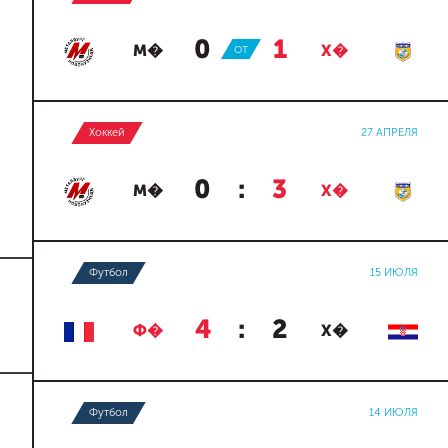
0
:
1
М�
ОТ
Х�
Хоккей
27 АПРЕЛЯ
0
:
3
М�
Х�
Футбол
15 ИЮЛЯ
4
:
2
Ф�
Х�
Футбол
14 ИЮЛЯ