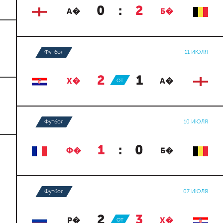
0
:
2
А�
Б�
Футбол
11 ИЮЛЯ
2
:
1
Х�
ОТ
А�
Футбол
10 ИЮЛЯ
1
:
0
Ф�
Б�
Футбол
07 ИЮЛЯ
2
:
3
Р�
ОТ
Х�