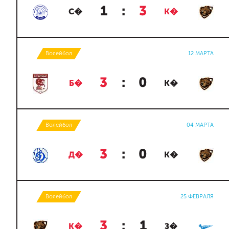
1
:
3
С�
К�
Волейбол
12 МАРТА
3
:
0
Б�
К�
Волейбол
04 МАРТА
3
:
0
Д�
К�
Волейбол
25 ФЕВРАЛЯ
3
:
1
К�
З�