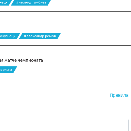
нецк
#леонид тамбиев
вокузнецк
#александр ремов
ом матче чемпионата
перлига
Правила