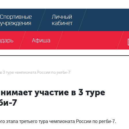
Спортивные
Личный
учреждения
кабинет
ндарь
Афиша
в 3 туре чемпионата России по регби-7
имает участие в 3 туре
би-7
о этапа третьего тура чемпионата России по регби-7.