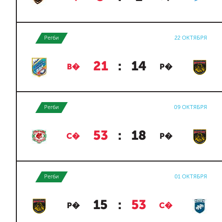
Регби
22 ОКТЯБРЯ
21
:
14
В�
Р�
Регби
09 ОКТЯБРЯ
53
:
18
С�
Р�
Регби
01 ОКТЯБРЯ
15
:
53
Р�
С�