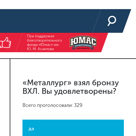
При поддержке
благотворительного
фонда «Юмас» им.
Ю. М. Асаилова
«Металлург» взял бронзу
ВХЛ. Вы удовлетворены?
Всего проголосовали: 329
да