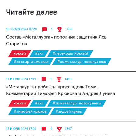
Читайте далее
18 ИЮЛЯ 2024 07:20
1
1488
Состав «Металлурга» пополнил защитник Лев
Стариков
хоккей
#вхл
#переходы (хоккей)
#хк спартак москва
#хк металлург новокузнецк
17 ИЮЛЯ 2024 17:49
1
1410
«Металлург» пробежал кросс вдоль Томи.
Комментарии Тимофея Крюкова и Андрея Лунева
хоккей
#вхл
#хк металлург новокузнецк
#тимофей крюков
#андрей лунев
17 ИЮЛЯ 2024 17:00
4
1397