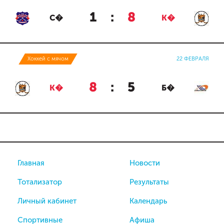
1
:
8
С�
К�
Хоккей с мячом
22 ФЕВРАЛЯ
8
:
5
К�
Б�
Главная
Новости
Тотализатор
Результаты
Личный кабинет
Календарь
Спортивные
Афиша