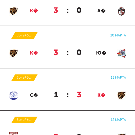
3
:
0
К�
А�
Волейбол
20 МАРТА
3
:
0
К�
Ю�
Волейбол
15 МАРТА
1
:
3
С�
К�
Волейбол
12 МАРТА