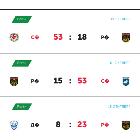
Регби
09 ОКТЯБРЯ
53
:
18
С�
Р�
Регби
01 ОКТЯБРЯ
15
:
53
Р�
С�
Регби
18 СЕНТЯБРЯ
8
:
23
Д�
Р�