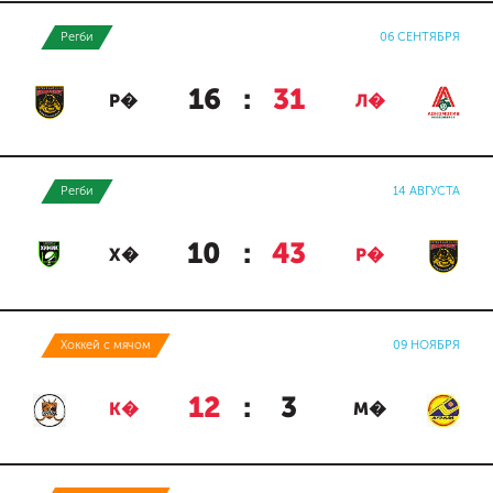
Регби
06 СЕНТЯБРЯ
16
:
31
Р�
Л�
Регби
14 АВГУСТА
10
:
43
Х�
Р�
Хоккей с мячом
09 НОЯБРЯ
12
:
3
К�
М�