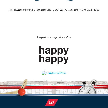
При поддержке благотворительного фонда "Юмас" им. Ю. М. Асаилова
Разработка и дизайн сайта
12+