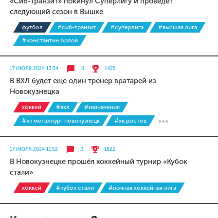
«Сиб-Транзит» покинул Суперлигу и проведёт
следующий сезон в Вышке
футбол
#сиб-транзит
#суперлига
#высшая лига
#константин орлов
17 ИЮЛЯ 2024 13:34
0
1425
В ВХЛ будет еще один тренер вратарей из
Новокузнецка
хоккей
#вхл
#назначения
#хк металлург новокузнецк
#хк ростов
17 ИЮЛЯ 2024 11:52
3
1522
В Новокузнецке прошёл хоккейный турнир «Кубок
стали»
хоккей
#кубок стали
#ночная хоккейная лига