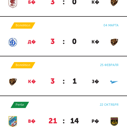
3
:
0
Б�
К�
Волейбол
04 МАРТА
3
:
0
Д�
К�
Волейбол
25 ФЕВРАЛЯ
3
:
1
К�
З�
Регби
22 ОКТЯБРЯ
21
:
14
В�
Р�