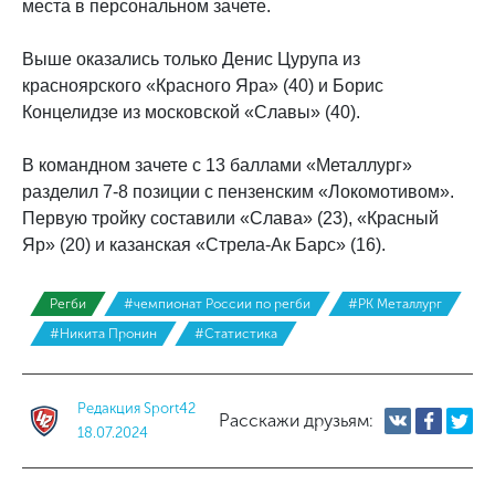
места в персональном зачете.
Выше оказались только Денис Цурупа из
красноярского «Красного Яра» (40) и Борис
Концелидзе из московской «Славы» (40).
В командном зачете с 13 баллами «Металлург»
разделил 7-8 позиции с пензенским «Локомотивом».
Первую тройку составили «Слава» (23), «Красный
Яр» (20) и казанская «Стрела-Ак Барс» (16).
Регби
#чемпионат России по регби
#РК Металлург
#Никита Пронин
#Статистика
Редакция Sport42
Расскажи друзьям:
18.07.2024