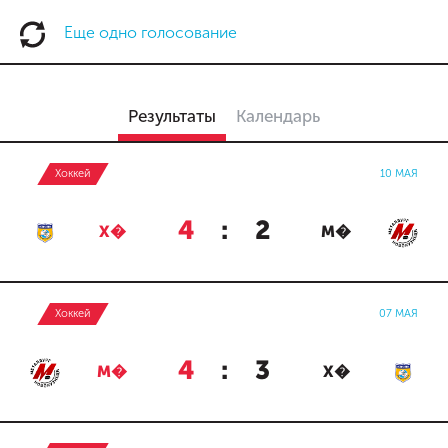
Еще одно голосование
Результаты
Календарь
Хоккей
10 МАЯ
4
:
2
Х�
М�
Хоккей
07 МАЯ
4
:
3
М�
Х�