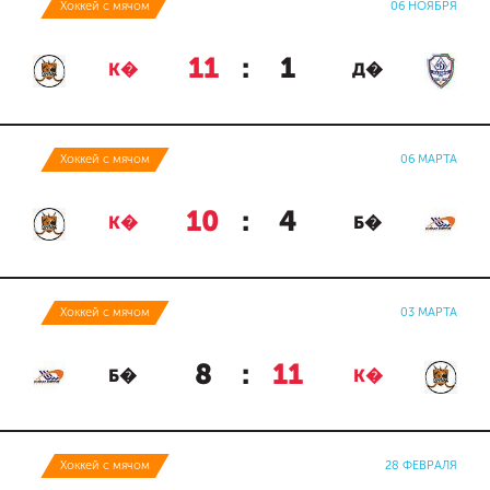
Хоккей с мячом
06 НОЯБРЯ
11
:
1
К�
Д�
Хоккей с мячом
06 МАРТА
10
:
4
К�
Б�
Хоккей с мячом
03 МАРТА
8
:
11
Б�
К�
Хоккей с мячом
28 ФЕВРАЛЯ