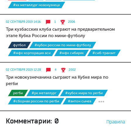
#хк металлург новокузнецк
02 СЕНТЯБРЯ 2019 14:16
1
2006
Три кузбасских клуба сыграют на предварительном
этапе Кубка России по мини-футболу
футбол
#кубок россии по мини-футболу
#мфк корпорация аси
#мфк сибиряк
#сиб-транзит
02 СЕНТЯБРЯ 2019 12:28
4
2002
Три новокузнечанина сыграют на Кубке мира по
регби
регби
#рк металлург
#кубок мира по регби
#сборная россии по регби
#антон сычев
Комментарии: 0
Правила