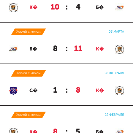
10
:
4
К�
Б�
Хоккей с мячом
03 МАРТА
8
:
11
Б�
К�
Хоккей с мячом
28 ФЕВРАЛЯ
1
:
8
С�
К�
Хоккей с мячом
22 ФЕВРАЛЯ
8
:
5
К�
Б�