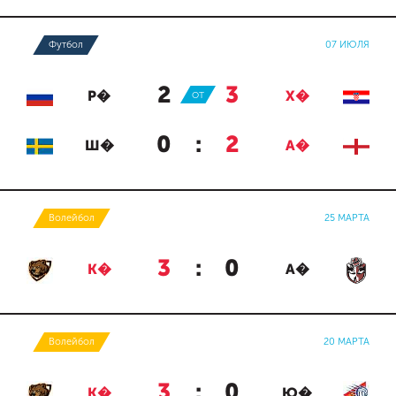
Футбол
07 ИЮЛЯ
2
:
3
Р�
ОТ
Х�
0
:
2
Ш�
А�
Волейбол
25 МАРТА
3
:
0
К�
А�
Волейбол
20 МАРТА
3
:
0
К�
Ю�