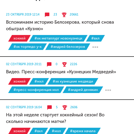
23 ОКТЯБРЯ 2019 12:14
23
20661
Вспоминаем историю Белозерова, который снова
обыграл «Кузню»
хоккей
#хк металлург новокузнецк
#вхл
#хк торпедо у-к
#андрей белозеров
02 СЕНТЯБРЯ 2019 20:11
0
2226
Видео. Пресс-конференция «Кузнецких Медведей»
хоккей
#мхл
#хк кузнецкие медведи
#пресс-конференция мхл
#андрей денякин
02 СЕНТЯБРЯ 2019 16:04
5
2606
На этой неделе стартует хоккейный сезон! Во
сколько начинаются матчи?
хоккей
#вхл
#мхл
#время начала