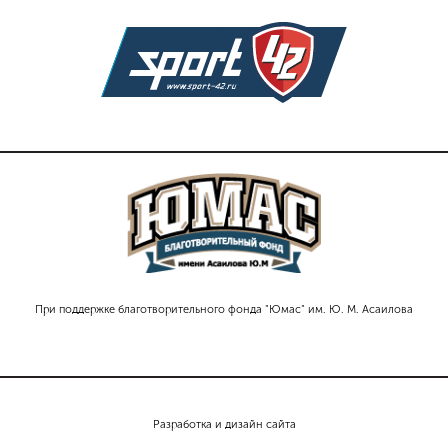
При поддержке благотворительного фонда "Юмас" им. Ю. М. Асаилова
Разработка и дизайн сайта