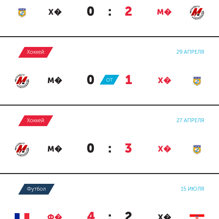
0
:
2
Х�
М�
Хоккей
29 АПРЕЛЯ
0
:
1
М�
ОТ
Х�
Хоккей
27 АПРЕЛЯ
0
:
3
М�
Х�
Футбол
15 ИЮЛЯ
4
:
2
Ф�
Х�