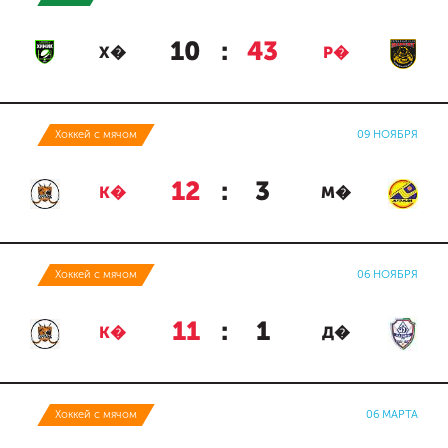
10
:
43
Х�
Р�
Хоккей с мячом
09 НОЯБРЯ
12
:
3
К�
М�
Хоккей с мячом
06 НОЯБРЯ
11
:
1
К�
Д�
Хоккей с мячом
06 МАРТА