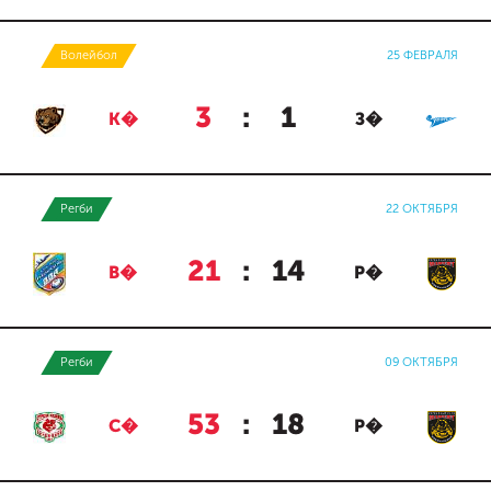
Волейбол
25 ФЕВРАЛЯ
3
:
1
К�
З�
Регби
22 ОКТЯБРЯ
21
:
14
В�
Р�
Регби
09 ОКТЯБРЯ
53
:
18
С�
Р�