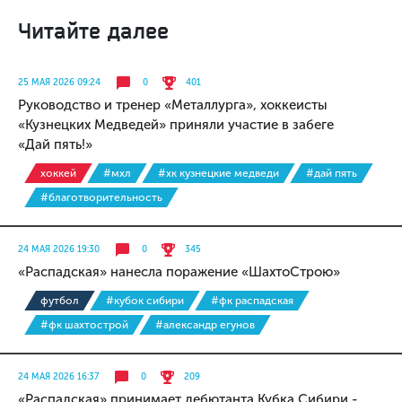
Читайте далее
25 МАЯ 2026 09:24
0
401
Руководство и тренер «Металлурга», хоккеисты
«Кузнецких Медведей» приняли участие в забеге
«Дай пять!»
хоккей
#мхл
#хк кузнецкие медведи
#дай пять
#благотворительность
24 МАЯ 2026 19:30
0
345
«Распадская» нанесла поражение «ШахтоСтрою»
футбол
#кубок сибири
#фк распадская
#фк шахтострой
#александр егунов
24 МАЯ 2026 16:37
0
209
«Распадская» принимает дебютанта Кубка Сибири -