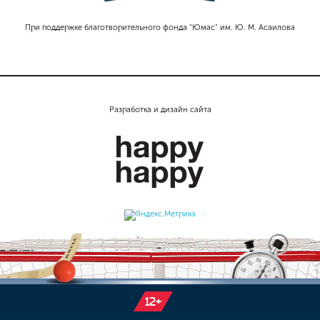
При поддержке благотворительного фонда "Юмас" им. Ю. М. Асаилова
Разработка и дизайн сайта
12+