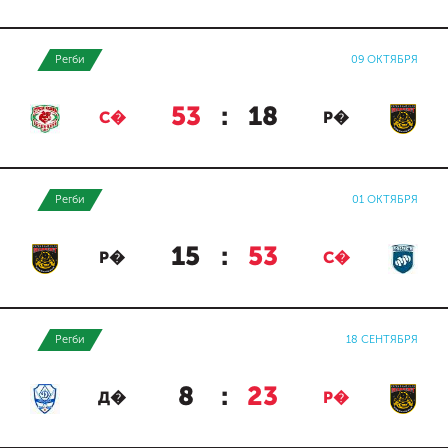
Регби
09 ОКТЯБРЯ
53
:
18
С�
Р�
Регби
01 ОКТЯБРЯ
15
:
53
Р�
С�
Регби
18 СЕНТЯБРЯ
8
:
23
Д�
Р�