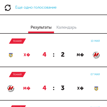
Еще одно голосование
Результаты
Календарь
Хоккей
10 МАЯ
4
:
2
Х�
М�
Хоккей
07 МАЯ
4
:
3
М�
Х�