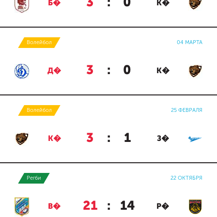
3
:
0
Б�
К�
Волейбол
04 МАРТА
3
:
0
Д�
К�
Волейбол
25 ФЕВРАЛЯ
3
:
1
К�
З�
Регби
22 ОКТЯБРЯ
21
:
14
В�
Р�