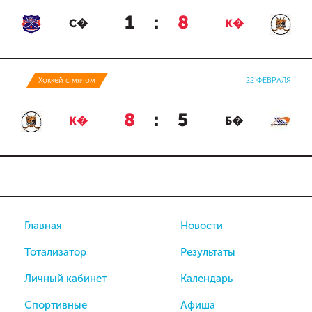
1
:
8
С�
К�
Хоккей с мячом
22 ФЕВРАЛЯ
8
:
5
К�
Б�
Главная
Новости
Тотализатор
Результаты
Личный кабинет
Календарь
Спортивные
Афиша