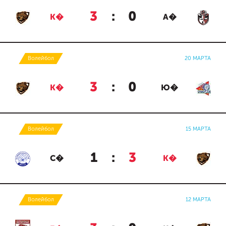
3
:
0
К�
А�
Волейбол
20 МАРТА
3
:
0
К�
Ю�
Волейбол
15 МАРТА
1
:
3
С�
К�
Волейбол
12 МАРТА