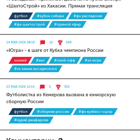
«ШахтоСтрой» из Хакасии. Прямая трансляция
футбол
#кубок сибири
#фк распадская
#фк шахтострой
#прямой эфир
24 МАЯ 2026 08:19
10
649
«Югра» - в шаге от Кубка чемпиона России
хоккей
#вхл
#плей-офф
#хк югра
#хк химик воскресенск
23 МАЯ 2026 12:14
5
303
Футболистка из Кемерова вызвана в юниорскую
сборную России
футбол
#сборная россии
#фк кузбасс-сшор
#нурай джафарова