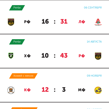
Регби
06 СЕНТЯБРЯ
16
:
31
Р�
Л�
Регби
14 АВГУСТА
10
:
43
Х�
Р�
Хоккей с мячом
09 НОЯБРЯ
12
:
3
К�
М�