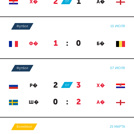
2
:
1
Х�
ОТ
А�
Футбол
10 ИЮЛЯ
1
:
0
Ф�
Б�
Футбол
07 ИЮЛЯ
2
:
3
Р�
ОТ
Х�
0
:
2
Ш�
А�
Волейбол
25 МАРТА