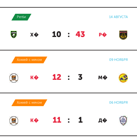
Регби
14 АВГУСТА
10
:
43
Х�
Р�
Хоккей с мячом
09 НОЯБРЯ
12
:
3
К�
М�
Хоккей с мячом
06 НОЯБРЯ
11
:
1
К�
Д�