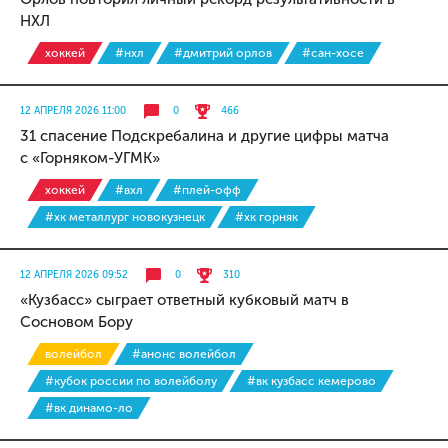
НХЛ
хоккей
#нхл
#дмитрий орлов
#сан-хосе
12 АПРЕЛЯ 2026 11:00
0
466
31 спасение Подскребалина и другие цифры матча
с «Горняком-УГМК»
хоккей
#вхл
#плей-офф
#хк металлург новокузнецк
#хк горняк
12 АПРЕЛЯ 2026 09:52
0
310
«Кузбасс» сыграет ответный кубковый матч в
Сосновом Бору
волейбол
#анонс волейбол
#кубок россии по волейболу
#вк кузбасс кемерово
#вк динамо-ло