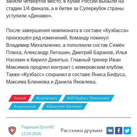
заняли четвёртое место, в Кубке России выбыли на
стадии 1/4 финала, а в битве за Суперкубок страны
уступили «Динамо».
После завершения чемпионата в составе «Кузбасса»
произошёл ряд изменений. Команду покинул
Владимир Михальченко, а пополнили состав Семён
Плюха, Александр Легошин, Дмитрий Баранов, Илья
Насекин и Кирилл Девятых. Главный тренер Иван
Максимов продлил контракт с кемеровским клубом.
Также «Кузбасс» сохранил в составе Яниса Бефуса,
Максима Блинкова и Данила Яковлева.
Хоккей
#суперлига
#ХК Кузбасс (Кемерово)
#назначения
#Дмитрий Щетинин
Редакция Sport42
Расскажи друзьям:
13.04.2026