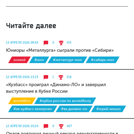
Читайте далее
13 АПРЕЛЯ 2026 09:43
0
471
Юниоры «Металлурга» сыграли против «Сибири»
хоккей
#юхл
#металлург-юхл
#сибирь-юхл
12 АПРЕЛЯ 2026 23:23
1
318
«Кузбасс» проиграл «Динамо-ЛО» и завершил
выступление в Кубке России
волейбол
#кубок россии по волейболу
#вк кузбасс кемерово
#вк динамо-ло
#юрий зинько
12 АПРЕЛЯ 2026 20:24
0
407
Орлов повторил личный рекорд результативности в