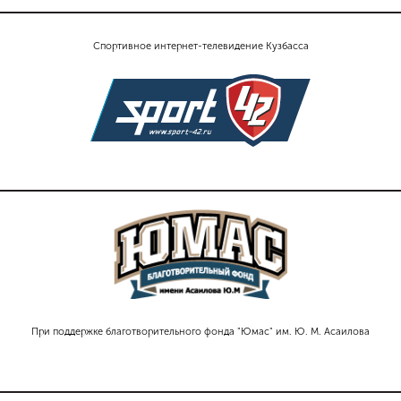
Спортивное интернет-телевидение Кузбасса
При поддержке благотворительного фонда "Юмас" им. Ю. М. Асаилова