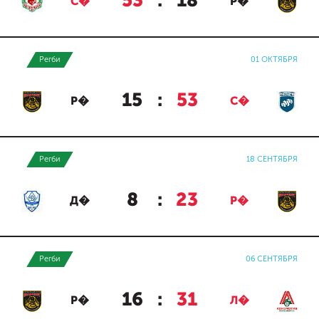
53
:
18
С�
Р�
Регби
01 ОКТЯБРЯ
15
:
53
Р�
С�
Регби
18 СЕНТЯБРЯ
8
:
23
Д�
Р�
Регби
06 СЕНТЯБРЯ
16
:
31
Р�
Л�