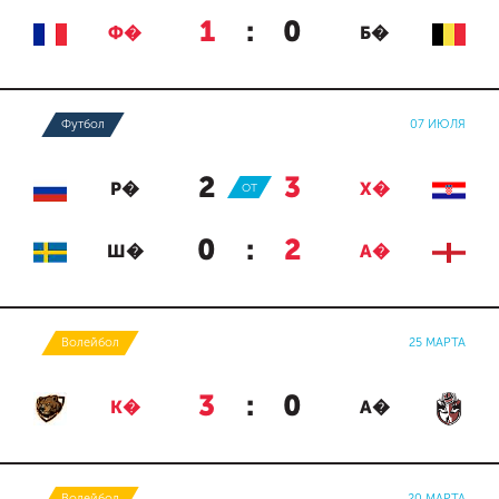
1
:
0
Ф�
Б�
Футбол
07 ИЮЛЯ
2
:
3
Р�
ОТ
Х�
0
:
2
Ш�
А�
Волейбол
25 МАРТА
3
:
0
К�
А�
Волейбол
20 МАРТА