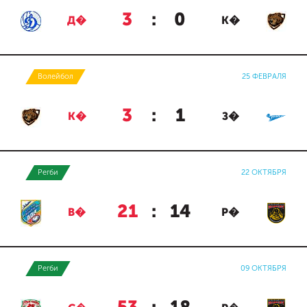
3
:
0
Д�
К�
Волейбол
25 ФЕВРАЛЯ
3
:
1
К�
З�
Регби
22 ОКТЯБРЯ
21
:
14
В�
Р�
Регби
09 ОКТЯБРЯ