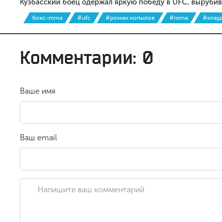
Кузбасский боец одержал яркую победу в UFC, вырубив
бокс-mma
#ufc
#роман копылов
#mma
#клау
Комментарии: 0
Ваше имя
Ваш email