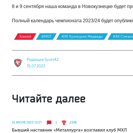
8 и 9 сентября наша команда в Новокузнецке будет 
Полный календарь чемпионата 2023/24 будет опублико
Хоккей
#МХЛ
#ХК Кузнецкие Медведи
#ХК Снежн
Редакция Sport42
31.07.2023
Читайте далее
31 ИЮЛЯ 2023 13:27
1
2348
Бывший наставник «Металлурга» возглавил клуб МХЛ