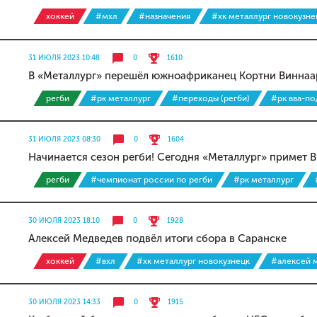
хоккей
#мхл
#назначения
#хк металлург новокузне
31 ИЮЛЯ 2023 10:48
0
1610
В «Металлург» перешёл южноафриканец Кортни Виннаа
регби
#рк металлург
#переходы (регби)
#рк вва-п
31 ИЮЛЯ 2023 08:30
0
1604
Начинается сезон регби! Сегодня «Металлург» примет 
регби
#чемпионат россии по регби
#рк металлург
30 ИЮЛЯ 2023 18:10
0
1928
Алексей Медведев подвёл итоги сбора в Саранске
хоккей
#вхл
#хк металлург новокузнецк
#алексей 
30 ИЮЛЯ 2023 14:33
0
1915