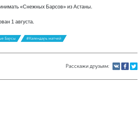
принимать «Снежных Барсов» из Астаны.
ван 1 августа.
ые Барсы
#Календарь матчей
Расскажи друзьям: