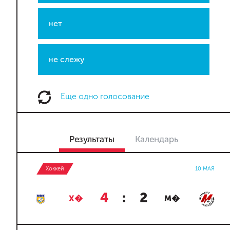
нет
не слежу
Еще одно голосование
Результаты
Календарь
Хоккей
10 МАЯ
4
:
2
Х�
М�