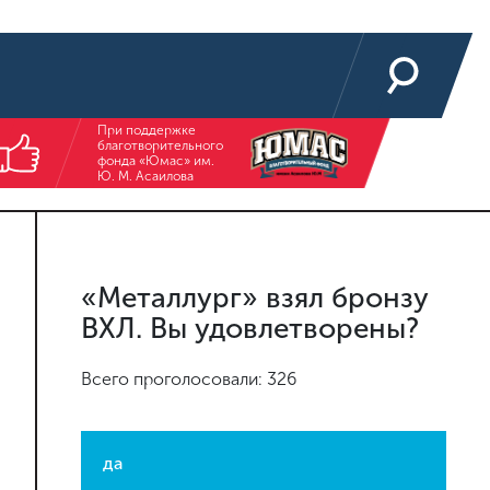
При поддержке
благотворительного
фонда «Юмас» им.
Ю. М. Асаилова
«Металлург» взял бронзу
ВХЛ. Вы удовлетворены?
Всего проголосовали: 326
да