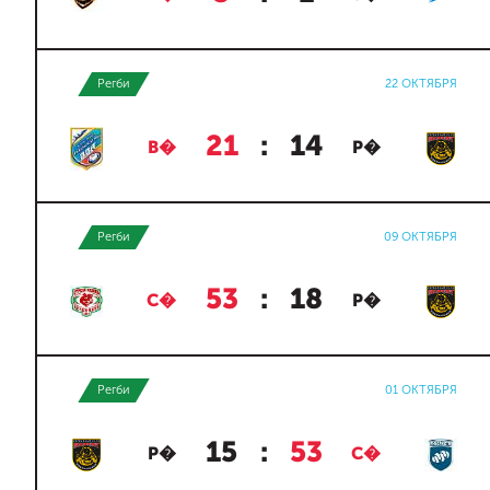
Регби
22 ОКТЯБРЯ
21
:
14
В�
Р�
Регби
09 ОКТЯБРЯ
53
:
18
С�
Р�
Регби
01 ОКТЯБРЯ
15
:
53
Р�
С�