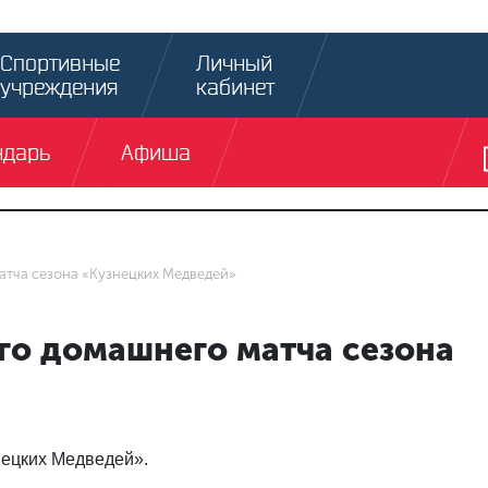
Спортивные
Личный
учреждения
кабинет
ндарь
Афиша
матча сезона «Кузнецких Медведей»
ого домашнего матча сезона
нецких Медведей».