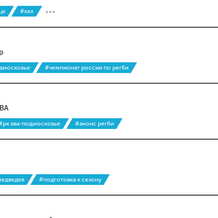
цк
#кхл
р
одмосковье
#чемпионат россии по регби
ВВА
#рк вва-подмосковье
#анонс регби
медведев
#подготовка к сезону