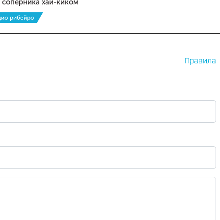
 соперника хай-киком
дио рибейро
Правила