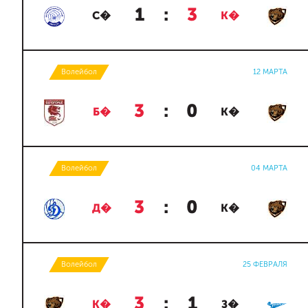
1
:
3
С�
К�
Волейбол
12 МАРТА
3
:
0
Б�
К�
Волейбол
04 МАРТА
3
:
0
Д�
К�
Волейбол
25 ФЕВРАЛЯ
3
:
1
К�
З�