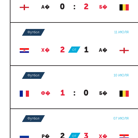
0
:
2
А�
Б�
Футбол
11 ИЮЛЯ
2
:
1
Х�
ОТ
А�
Футбол
10 ИЮЛЯ
1
:
0
Ф�
Б�
Футбол
07 ИЮЛЯ
2
:
3
Р�
ОТ
Х�