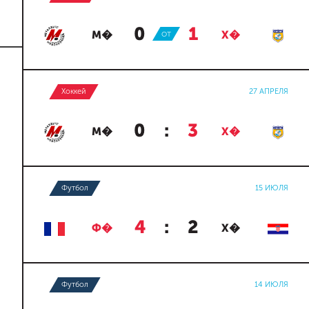
0
:
1
М�
ОТ
Х�
Хоккей
27 АПРЕЛЯ
0
:
3
М�
Х�
Футбол
15 ИЮЛЯ
4
:
2
Ф�
Х�
Футбол
14 ИЮЛЯ