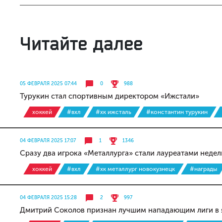
Читайте далее
05 ФЕВРАЛЯ 2025 07:44
0
988
Турукин стал спортивным директором «Ижстали»
хоккей
#вхл
#хк ижсталь
#константин турукин
04 ФЕВРАЛЯ 2025 17:07
1
1346
Сразу два игрока «Металлурга» стали лауреатами недел
хоккей
#вхл
#хк металлург новокузнецк
#награды
04 ФЕВРАЛЯ 2025 15:28
2
997
Дмитрий Соколов признан лучшим нападающим лиги в 