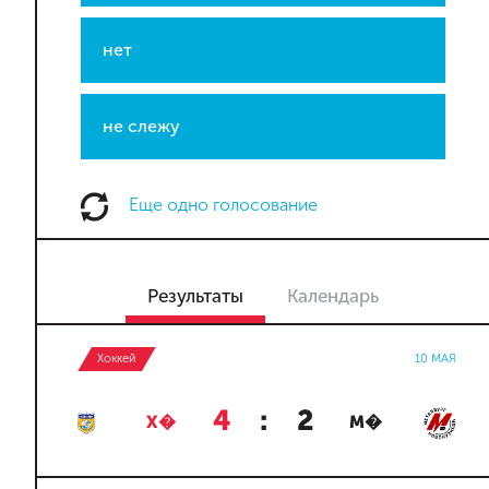
нет
не слежу
Еще одно голосование
Результаты
Календарь
Хоккей
10 МАЯ
4
:
2
Х�
М�