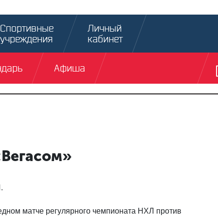
Спортивные
Личный
учреждения
кабинет
ндарь
Афиша
«Вегасом»
.
едном матче регулярного чемпионата НХЛ против