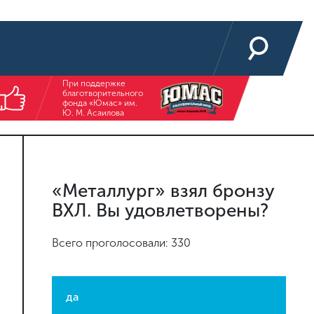
При поддержке
благотворительного
фонда «Юмас» им.
Ю. М. Асаилова
«Металлург» взял бронзу
ВХЛ. Вы удовлетворены?
Всего проголосовали: 330
да