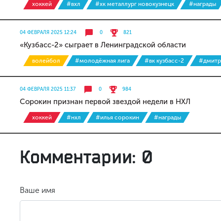
хоккей
#вхл
#хк металлург новокузнецк
#награды
04 ФЕВРАЛЯ 2025 12:24
0
821
«Кузбасс-2» сыграет в Ленинградской области
волейбол
#молодёжная лига
#вк кузбасс-2
#дмитр
04 ФЕВРАЛЯ 2025 11:37
0
984
Сорокин признан первой звездой недели в НХЛ
хоккей
#нхл
#илья сорокин
#награды
Комментарии: 0
Ваше имя