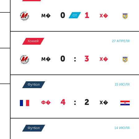
0
:
1
М�
ОТ
Х�
Хоккей
27 АПРЕЛЯ
0
:
3
М�
Х�
Футбол
15 ИЮЛЯ
4
:
2
Ф�
Х�
Футбол
14 ИЮЛЯ