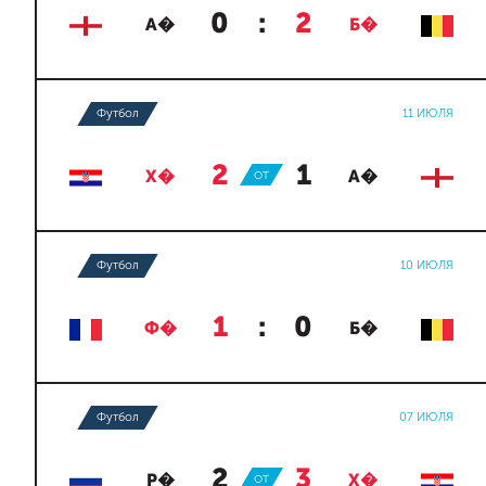
0
:
2
А�
Б�
Футбол
11 ИЮЛЯ
2
:
1
Х�
ОТ
А�
Футбол
10 ИЮЛЯ
1
:
0
Ф�
Б�
Футбол
07 ИЮЛЯ
2
:
3
Р�
ОТ
Х�