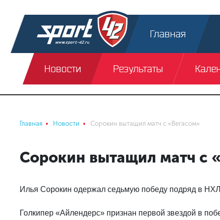
Главная
Новости
Результаты
Кале
Главная
Новости
Сорокин вытащил матч с «Вегасом»
Сорокин вытащил матч с 
Илья Сорокин одержал седьмую победу подряд в НХЛ
Голкипер «Айлендерс» признан первой звездой в поб