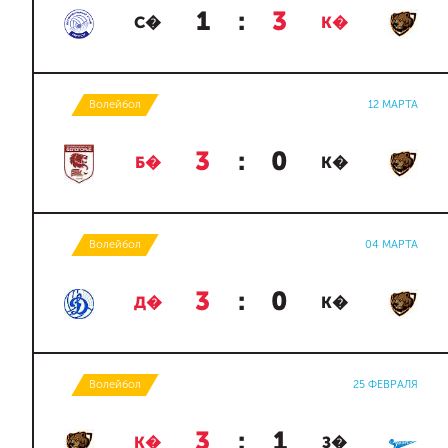
1
:
3
С�
К�
Волейбол
12 МАРТА
3
:
0
Б�
К�
Волейбол
04 МАРТА
3
:
0
Д�
К�
Волейбол
25 ФЕВРАЛЯ
3
:
1
К�
З�