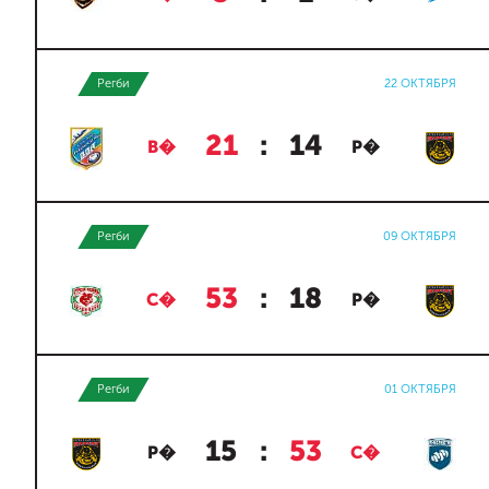
Регби
22 ОКТЯБРЯ
21
:
14
В�
Р�
Регби
09 ОКТЯБРЯ
53
:
18
С�
Р�
Регби
01 ОКТЯБРЯ
15
:
53
Р�
С�