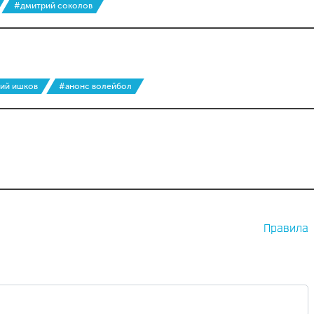
#дмитрий соколов
ий ишков
#анонс волейбол
Правила