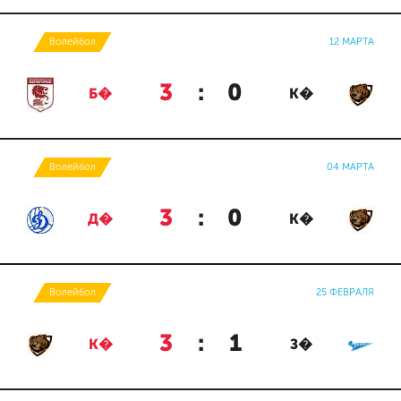
Волейбол
12 МАРТА
3
:
0
Б�
К�
Волейбол
04 МАРТА
3
:
0
Д�
К�
Волейбол
25 ФЕВРАЛЯ
3
:
1
К�
З�