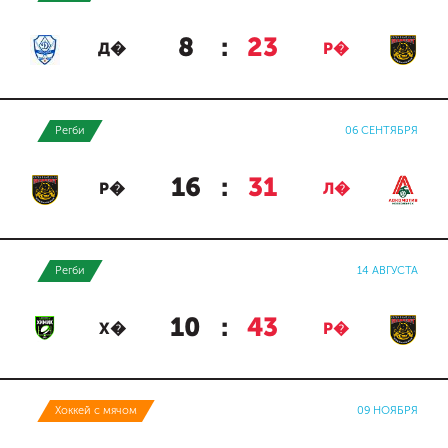
8
:
23
Д�
Р�
Регби
06 СЕНТЯБРЯ
16
:
31
Р�
Л�
Регби
14 АВГУСТА
10
:
43
Х�
Р�
Хоккей с мячом
09 НОЯБРЯ