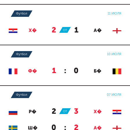
Футбол
11 ИЮЛЯ
2
:
1
Х�
ОТ
А�
Футбол
10 ИЮЛЯ
1
:
0
Ф�
Б�
Футбол
07 ИЮЛЯ
2
:
3
Р�
ОТ
Х�
0
:
2
Ш�
А�