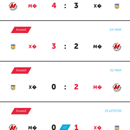
4
:
3
М�
Х�
Хоккей
04 МАЯ
3
:
2
Х�
М�
Хоккей
02 МАЯ
0
:
2
Х�
М�
Хоккей
29 АПРЕЛЯ
0
:
1
М�
ОТ
Х�