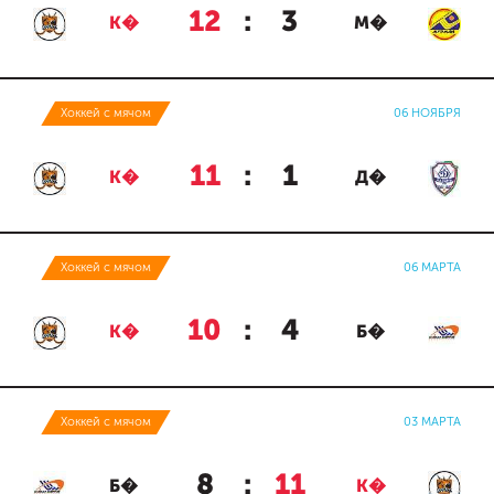
12
:
3
К�
М�
Хоккей с мячом
06 НОЯБРЯ
11
:
1
К�
Д�
Хоккей с мячом
06 МАРТА
10
:
4
К�
Б�
Хоккей с мячом
03 МАРТА
8
:
11
Б�
К�