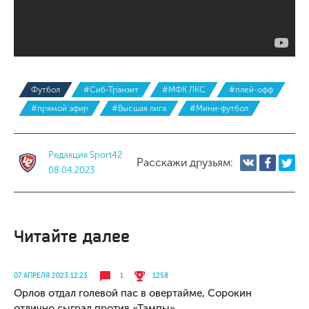
Футбол
#Сиб-Транзит
#МФК ЛКС
#плей-офф
#прямой эфир
#Высшая лига
#Мини-футбол
Редакция Sport42
Расскажи друзьям:
08.04.2023
Читайте далее
07 АПРЕЛЯ 2023 12:23
1
1258
Орлов отдал голевой пас в овертайме, Сорокин
отлично сыграл против «Тампы»