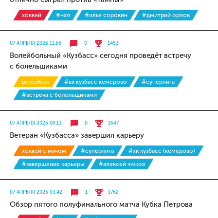
хоккей
#нхл
#илья сорокин
#дмитрий орлов
07 АПРЕЛЯ 2023 11:56
0
1453
Волейбольный «Кузбасс» сегодня проведёт встречу
с болельщиками
волейбол
#вк кузбасс кемерово
#суперлига
#встреча с болельщиками
07 АПРЕЛЯ 2023 09:13
0
1647
Ветеран «Кузбасса» завершил карьеру
хоккей с мячом
#суперлига
#хк кузбасс (кемерово)
#завершение карьеры
#алексей чижов
07 АПРЕЛЯ 2023 03:42
1
1762
Обзор пятого полуфинального матча Кубка Петрова