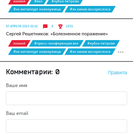
хоккей
#вхл
#кубок петрова
#хк металлург новокузнецк
#хк химик воскресенск
07 АПРЕЛЯ 2023 02:16
6
2255
Сергей Решетников: «Болезненное поражение»
хоккей
#пресс-конференция вхл
#кубок петрова
#хк металлург новокузнецк
#хк химик воскресенск
Комментарии: 0
Правила
Ваше имя
Ваш email