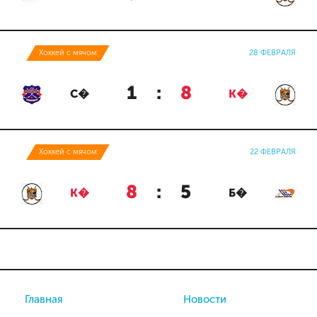
Хоккей с мячом
28 ФЕВРАЛЯ
1
:
8
С�
К�
Хоккей с мячом
22 ФЕВРАЛЯ
8
:
5
К�
Б�
Главная
Новости