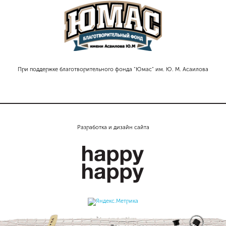
При поддержке благотворительного фонда "Юмас" им. Ю. М. Асаилова
Разработка и дизайн сайта