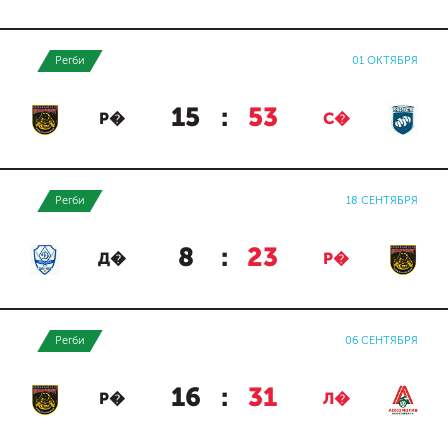
Регби
01 ОКТЯБРЯ
15
:
53
Р�
С�
Регби
18 СЕНТЯБРЯ
8
:
23
Д�
Р�
Регби
06 СЕНТЯБРЯ
16
:
31
Р�
Л�