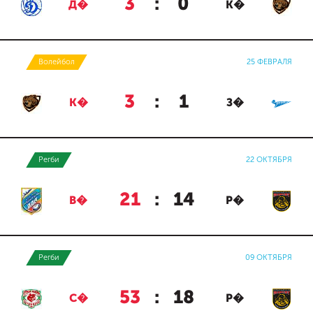
3
:
0
Д�
К�
Волейбол
25 ФЕВРАЛЯ
3
:
1
К�
З�
Регби
22 ОКТЯБРЯ
21
:
14
В�
Р�
Регби
09 ОКТЯБРЯ
53
:
18
С�
Р�