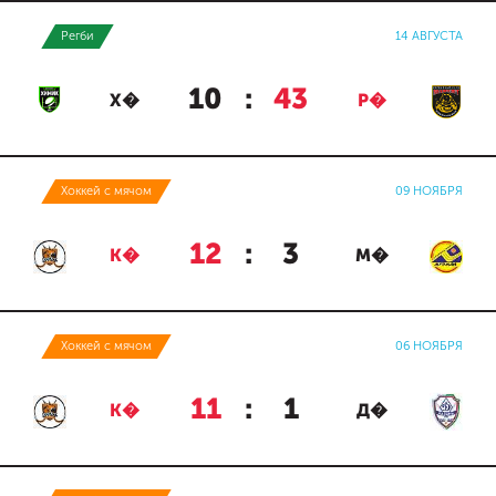
Регби
14 АВГУСТА
10
:
43
Х�
Р�
Хоккей с мячом
09 НОЯБРЯ
12
:
3
К�
М�
Хоккей с мячом
06 НОЯБРЯ
11
:
1
К�
Д�