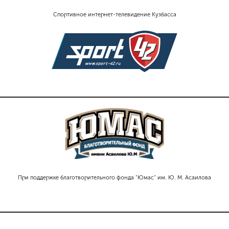
Спортивное интернет-телевидение Кузбасса
При поддержке благотворительного фонда "Юмас" им. Ю. М. Асаилова