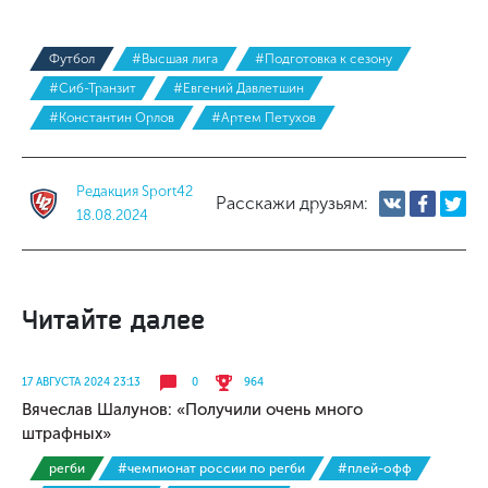
Футбол
#Высшая лига
#Подготовка к сезону
#Сиб-Транзит
#Евгений Давлетшин
#Константин Орлов
#Артем Петухов
Редакция Sport42
Расскажи друзьям:
18.08.2024
Читайте далее
17 АВГУСТА 2024 23:13
0
964
Вячеслав Шалунов: «Получили очень много
штрафных»
регби
#чемпионат россии по регби
#плей-офф