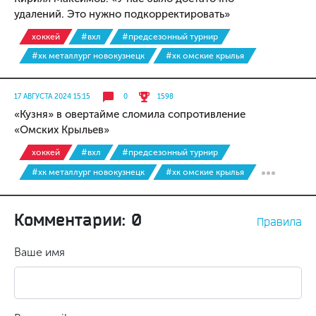
удалений. Это нужно подкорректировать»
хоккей
#вхл
#предсезонный турнир
#хк металлург новокузнецк
#хк омские крылья
17 АВГУСТА 2024 15:15
0
1598
«Кузня» в овертайме сломила сопротивление
«Омских Крыльев»
хоккей
#вхл
#предсезонный турнир
#хк металлург новокузнецк
#хк омские крылья
Комментарии: 0
Правила
Ваше имя