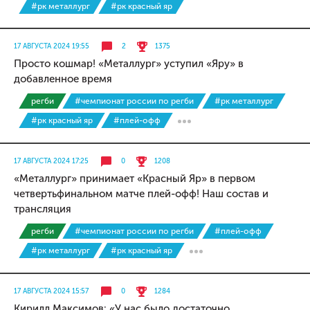
#рк металлург
#рк красный яр
17 АВГУСТА 2024 19:55
2
1375
Просто кошмар! «Металлург» уступил «Яру» в
добавленное время
регби
#чемпионат россии по регби
#рк металлург
#рк красный яр
#плей-офф
17 АВГУСТА 2024 17:25
0
1208
«Металлург» принимает «Красный Яр» в первом
четвертьфинальном матче плей-офф! Наш состав и
трансляция
регби
#чемпионат россии по регби
#плей-офф
#рк металлург
#рк красный яр
17 АВГУСТА 2024 15:57
0
1284
Кирилл Максимов: «У нас было достаточно