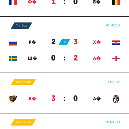
1
:
0
Ф�
Б�
Футбол
07 ИЮЛЯ
2
:
3
Р�
ОТ
Х�
0
:
2
Ш�
А�
Волейбол
25 МАРТА
3
:
0
К�
А�
Волейбол
20 МАРТА