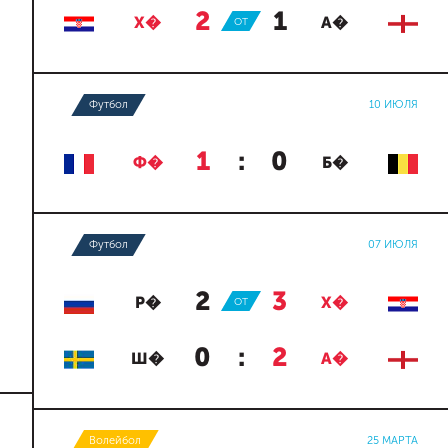
2
:
1
Х�
ОТ
А�
Футбол
10 ИЮЛЯ
1
:
0
Ф�
Б�
Футбол
07 ИЮЛЯ
2
:
3
Р�
ОТ
Х�
0
:
2
Ш�
А�
Волейбол
25 МАРТА