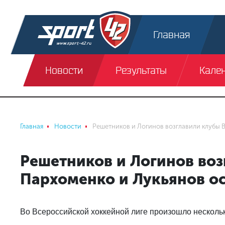
Главная
Новости
Результаты
Кале
Главная
Новости
Решетников и Логинов возглавили клубы В
Решетников и Логинов воз
Пархоменко и Лукьянов ос
Во Всероссийской хоккейной лиге произошло нескольк