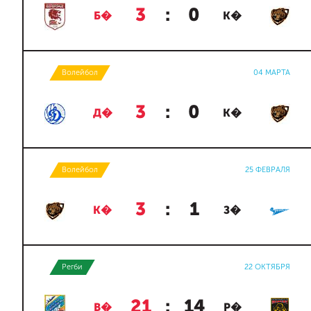
3
:
0
Б�
К�
Волейбол
04 МАРТА
3
:
0
Д�
К�
Волейбол
25 ФЕВРАЛЯ
3
:
1
К�
З�
Регби
22 ОКТЯБРЯ
21
:
14
В�
Р�