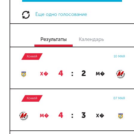
Еще одно голосование
Результаты
Календарь
Хоккей
10 МАЯ
4
:
2
Х�
М�
Хоккей
07 МАЯ
4
:
3
М�
Х�