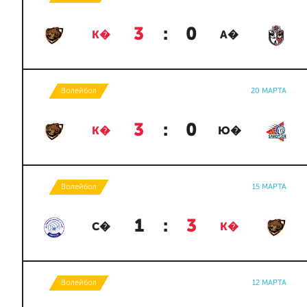
3
:
0
К�
А�
Волейбол
20 МАРТА
3
:
0
К�
Ю�
Волейбол
15 МАРТА
1
:
3
С�
К�
Волейбол
12 МАРТА