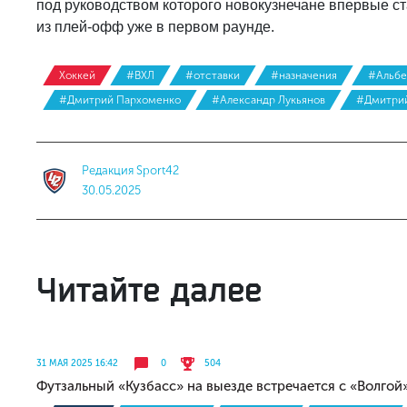
под руководством которого новокузнечане впервые с
из плей-офф уже в первом раунде.
Хоккей
#ВХЛ
#отставки
#назначения
#Альбе
#Дмитрий Пархоменко
#Александр Лукьянов
#Дмитрий
Редакция Sport42
30.05.2025
Читайте далее
31 МАЯ 2025 16:42
0
504
Футзальный «Кузбасс» на выезде встречается с «Волгой