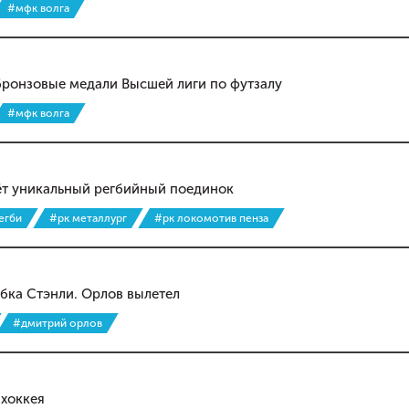
#мфк волга
 бронзовые медали Высшей лиги по футзалу
#мфк волга
дёт уникальный регбийный поединок
егби
#рк металлург
#рк локомотив пенза
убка Стэнли. Орлов вылетел
#дмитрий орлов
 хоккея