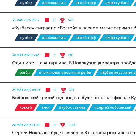
футбол
#высшая лига
#плей-офф
#мфк кузбасс
31 МАЯ 2025 09:17
0
523
«Кузбасс» сыграет с «Волгой» в первом матче серии за
футбол
#высшая лига
#плей-офф
#мфк кузбасс
30 МАЯ 2025 17:43
3
681
Один матч - два турнира. В Новокузнецке завтра прой
регби
#чемпионат россии по регби
#кубок россии по р
29 МАЯ 2025 09:59
0
784
Бобровский третий год подряд будет играть в финале К
хоккей
#нхл
#кубок стэнли
#сергей бобровский
28 МАЯ 2025 11:04
2
1293
Сергей Николаев будет введён в Зал славы российского