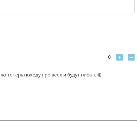
+
-
0
ю теперь походу про всех и будут писать))))