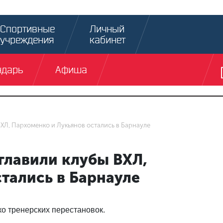
Спортивные
Личный
учреждения
кабинет
ндарь
Афиша
ХЛ, Пархоменко и Лукьянов остались в Барнауле
главили клубы ВХЛ,
тались в Барнауле
о тренерских перестановок.