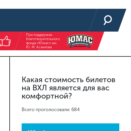
При поддержке
благотворительного
фонда «Юмас» им.
Ю. М. Асаилова
Какая стоимость билетов
на ВХЛ является для вас
комфортной?
Всего проголосовали: 684