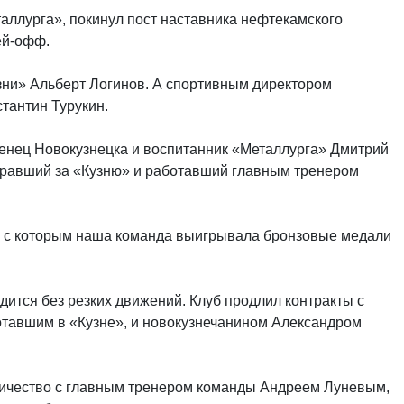
аллурга», покинул пост наставника нефтекамского
ей-офф.
узни» Альберт Логинов. А спортивным директором
тантин Турукин.
енец Новокузнецка и воспитанник «Металлурга» Дмитрий
игравший за «Кузню» и работавший главным тренером
, с которым наша команда выигрывала бронзовые медали
ится без резких движений. Клуб продлил контракты с
тавшим в «Кузне», и новокузнечанином Александром
ничество с главным тренером команды Андреем Луневым,