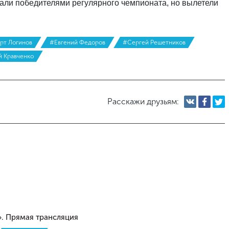
тали победителями регулярного чемпионата, но вылетели
рт Логинов
#Евгений Федоров
#Сергей Решетников
 Кравченко
Расскажи друзьям:
». Прямая трансляция