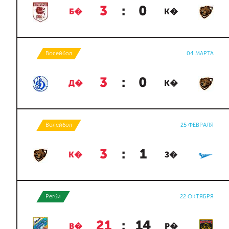
3
:
0
Б�
К�
Волейбол
04 МАРТА
3
:
0
Д�
К�
Волейбол
25 ФЕВРАЛЯ
3
:
1
К�
З�
Регби
22 ОКТЯБРЯ
21
:
14
В�
Р�