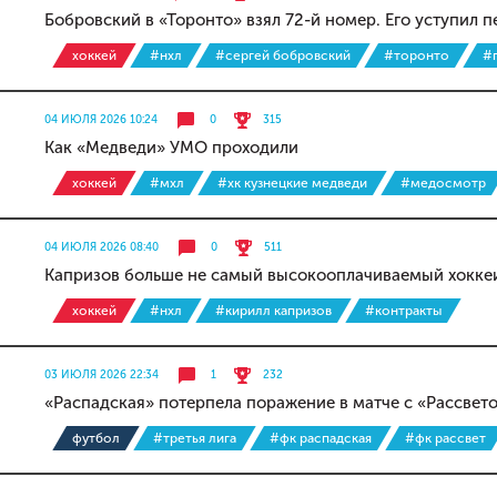
Бобровский в «Торонто» взял 72-й номер. Его уступил 
хоккей
#нхл
#сергей бобровский
#торонто
#
04 ИЮЛЯ 2026 10:24
0
315
Как «Медведи» УМО проходили
хоккей
#мхл
#хк кузнецкие медведи
#медосмотр
04 ИЮЛЯ 2026 08:40
0
511
Капризов больше не самый высокооплачиваемый хокке
хоккей
#нхл
#кирилл капризов
#контракты
03 ИЮЛЯ 2026 22:34
1
232
«Распадская» потерпела поражение в матче с «Рассвет
футбол
#третья лига
#фк распадская
#фк рассвет