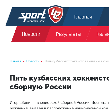
Главная
Новости
Результаты
Кале
Главная
Новости
Пять кузбасских хоккеистов вызваны в ю
Пять кузбасских хоккеис
сборную России
Игорь Зенин – в юниорской сборной России. Воспита
рождения, вызван в расположение национальной коман