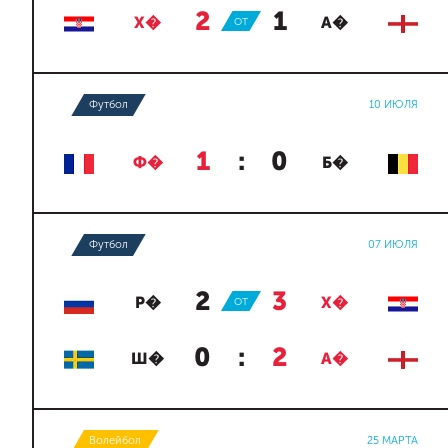
2
:
1
Х�
ОТ
А�
Футбол
10 ИЮЛЯ
1
:
0
Ф�
Б�
Футбол
07 ИЮЛЯ
2
:
3
Р�
ОТ
Х�
0
:
2
Ш�
А�
Волейбол
25 МАРТА