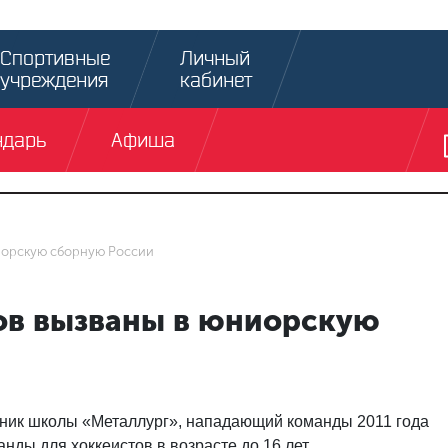
Спортивные
Личный
учреждения
кабинет
ндарь
Афиша
ниорскую сборную России
тов вызваны в юниорскую
нник школы «Металлург», нападающий команды 2011 года
ды для хоккеистов в возрасте до 16 лет.