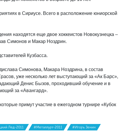
риятиях в Сириусе. Всего в расположение юниорской
дения находятся еще двое хоккеистов Новокузнецка –
лав Симонов и Макар Ноздрин.
дставителей Кузбасса.
дислава Симонова, Макара Ноздрина, в состав
асов, уже несколько лет выступающий за «Ак Барс»,
падающий Денис Бызов, проходивший обучение и в
пающий за «Авангард».
которые примут участие в ежегодном турнире «Кубок
цкий Лед-2011
#Металлург-2011
#Игорь Зенин