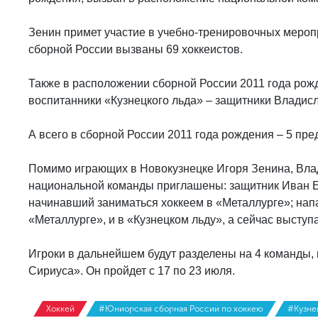
Зенин примет участие в учебно-тренировочных мероп
сборной России вызваны 69 хоккеистов.
Также в расположении сборной России 2011 года рож
воспитанники «Кузнецкого льда» – защитники Владис
А всего в сборной России 2011 года рождения – 5 пре
Помимо играющих в Новокузнецке Игоря Зенина, Вла
национальной команды приглашены: защитник Иван Ер
начинавший заниматься хоккеем в «Металлурге»; на
«Металлурге», и в «Кузнецком льду», а сейчас высту
Игроки в дальнейшем будут разделены на 4 команды, 
Сириуса». Он пройдет с 17 по 23 июля.
Хоккей
#Юниорская сборная России по хоккею
#Кузне