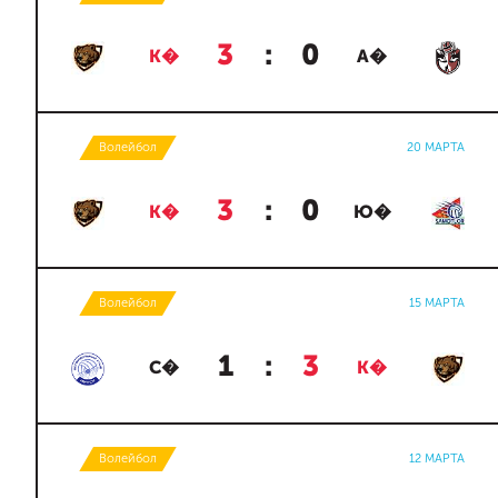
3
:
0
К�
А�
Волейбол
20 МАРТА
3
:
0
К�
Ю�
Волейбол
15 МАРТА
1
:
3
С�
К�
Волейбол
12 МАРТА