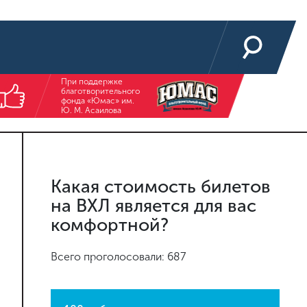
При поддержке
благотворительного
фонда «Юмас» им.
Ю. М. Асаилова
Какая стоимость билетов
на ВХЛ является для вас
комфортной?
Всего проголосовали: 687