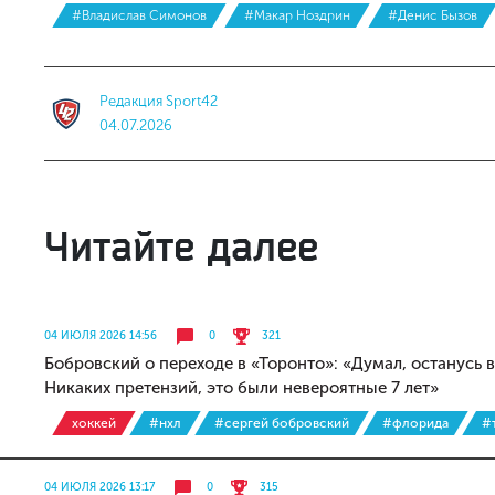
#Владислав Симонов
#Макар Ноздрин
#Денис Бызов
Редакция Sport42
04.07.2026
Читайте далее
04 ИЮЛЯ 2026 14:56
0
321
Бобровский о переходе в «Торонто»: «Думал, останусь 
Никаких претензий, это были невероятные 7 лет»
хоккей
#нхл
#сергей бобровский
#флорида
#
04 ИЮЛЯ 2026 13:17
0
315