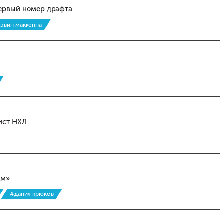
первый номер драфта
гэвин маккенна
ист НХЛ
ом»
#данил крюков