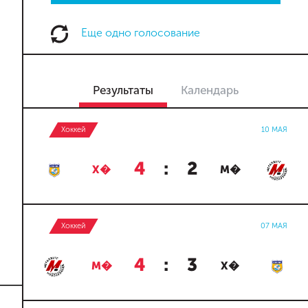
Еще одно голосование
Результаты
Календарь
Хоккей
10 МАЯ
4
:
2
Х�
М�
Хоккей
07 МАЯ
4
:
3
М�
Х�