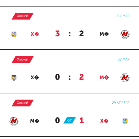
Хоккей
04 МАЯ
3
:
2
Х�
М�
Хоккей
02 МАЯ
0
:
2
Х�
М�
Хоккей
29 АПРЕЛЯ
0
:
1
М�
ОТ
Х�