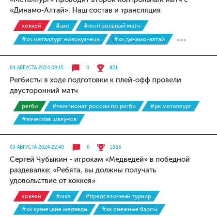
«Динамо-Алтай». Наш состав и трансляция
хоккей
#вхл
#контрольный матч
#хк металлург новокузнецк
#хк динамо-алтай
04 АВГУСТА 2024 09:15
0
821
Регбисты в ходе подготовки к плей-офф провели
двусторонний матч
регби
#чемпионат россии по регби
#рк металлург
#вячеслав шалунов
03 АВГУСТА 2024 22:40
0
1063
Сергей Чубыкин - игрокам «Медведей» в победной
раздевалке: «Ребята, вы должны получать
удовольствие от хоккея»
хоккей
#мхл
#предсезонный турнир
#хк кузнецкие медведи
#хк снежные барсы