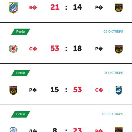
21
:
14
В�
Р�
Регби
09 ОКТЯБРЯ
53
:
18
С�
Р�
Регби
01 ОКТЯБРЯ
15
:
53
Р�
С�
Регби
18 СЕНТЯБРЯ
8
:
23
Д�
Р�