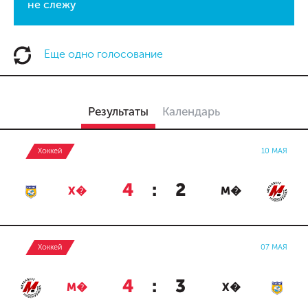
не слежу
Еще одно голосование
Результаты
Календарь
Хоккей
10 МАЯ
4
:
2
Х�
М�
Хоккей
07 МАЯ
4
:
3
М�
Х�