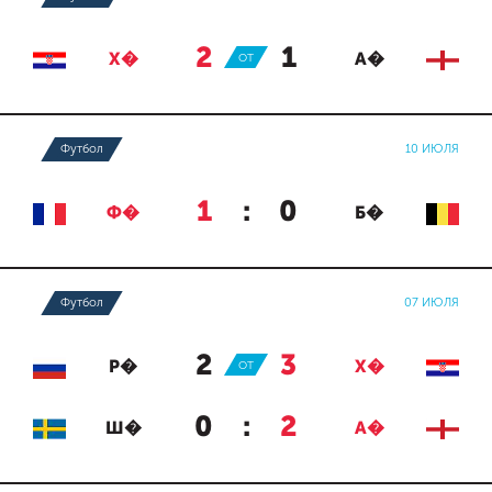
2
:
1
Х�
ОТ
А�
Футбол
10 ИЮЛЯ
1
:
0
Ф�
Б�
Футбол
07 ИЮЛЯ
2
:
3
Р�
ОТ
Х�
0
:
2
Ш�
А�