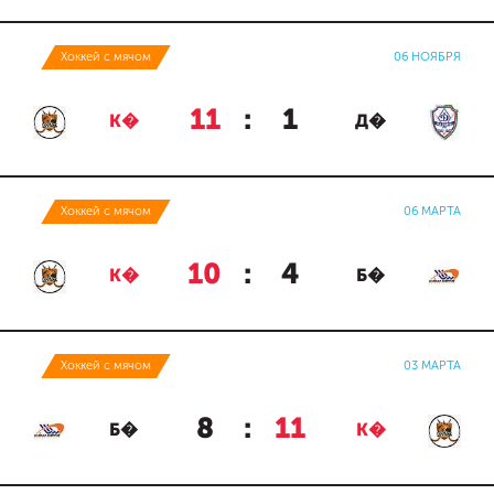
Хоккей с мячом
06 НОЯБРЯ
11
:
1
К�
Д�
Хоккей с мячом
06 МАРТА
10
:
4
К�
Б�
Хоккей с мячом
03 МАРТА
8
:
11
Б�
К�