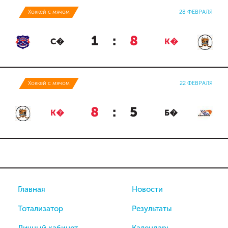
Хоккей с мячом
28 ФЕВРАЛЯ
1
:
8
С�
К�
Хоккей с мячом
22 ФЕВРАЛЯ
8
:
5
К�
Б�
Главная
Новости
Тотализатор
Результаты
Личный кабинет
Календарь