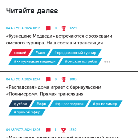
Читайте далее
04 АВГУСТА 2024 18:03
0
1229
«Кузнецкие Медведи» встречаются с хозяевами
омского турнира. Наш состав и трансляция
хоккей
#мхл
#предсезонный турнир
#хк кузнецкие медведи
#омские ястребы
04 АВГУСТА 2024 12:44
0
1003
«Распадская» дома играет с барнаульским
«Полимером». Прямая трансляция
футбол
#лфк
#фк распадская
#фк полимер
#прямой эфир
04 АВГУСТА 2024 12:05
1
1369
«Металлург» проводит второй контрольный матч с