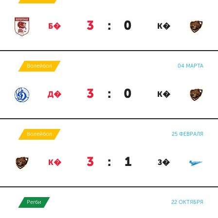
3
:
0
Б�
К�
Волейбол
04 МАРТА
3
:
0
Д�
К�
Волейбол
25 ФЕВРАЛЯ
3
:
1
К�
З�
Регби
22 ОКТЯБРЯ