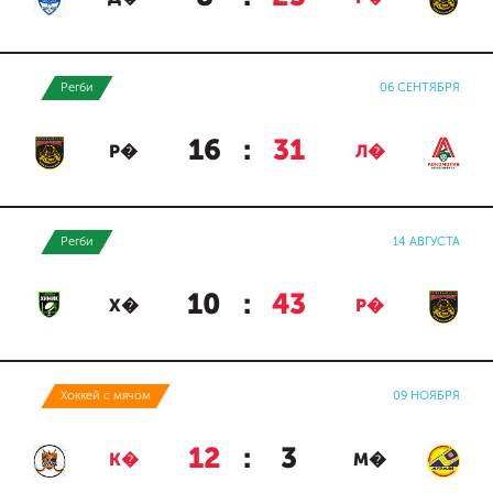
Регби
06 СЕНТЯБРЯ
16
:
31
Р�
Л�
Регби
14 АВГУСТА
10
:
43
Х�
Р�
Хоккей с мячом
09 НОЯБРЯ
12
:
3
К�
М�