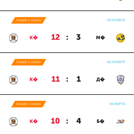
Хоккей с мячом
09 НОЯБРЯ
12
:
3
К�
М�
Хоккей с мячом
06 НОЯБРЯ
11
:
1
К�
Д�
Хоккей с мячом
06 МАРТА
10
:
4
К�
Б�