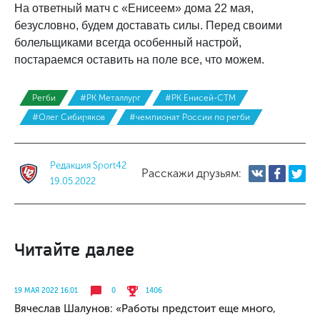
На ответный матч с «Енисеем» дома 22 мая,
безусловно, будем доставать силы. Перед своими
болельщиками всегда особенный настрой,
постараемся оставить на поле все, что можем.
Регби
#РК Металлург
#РК Енисей-СТМ
#Олег Сибиряков
#чемпионат России по регби
Редакция Sport42
Расскажи друзьям:
19.05.2022
Читайте далее
19 МАЯ 2022 16:01
0
1406
Вячеслав Шалунов: «Работы предстоит еще много,