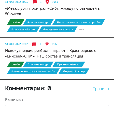
18 МАЯ 2022 20:39
1
1633
«Металлург» проиграл «Сибтяжмашу» с разницей в
50 очков
регби
#рк металлург
#чемпионат россии по регби
#рк енисей-стм
#владимир арлашов
18 МАЯ 2022 18:07
1
1507
Новокузнецкие регбисты играют в Красноярске с
«Енисеем-СТМ». Наш состав и трансляция
регби
#рк металлург
#рк енисей-стм
#чемпионат россии по регби
#прямой эфир
Комментарии: 0
Правила
Ваше имя