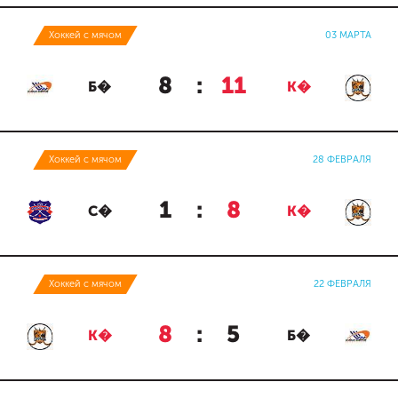
Хоккей с мячом
03 МАРТА
8
:
11
Б�
К�
Хоккей с мячом
28 ФЕВРАЛЯ
1
:
8
С�
К�
Хоккей с мячом
22 ФЕВРАЛЯ
8
:
5
К�
Б�