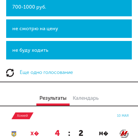
700-1000 руб.
не смотрю на цену
не буду ходить
Еще одно голосование
Результаты
Календарь
Хоккей
10 МАЯ
4
:
2
Х�
М�