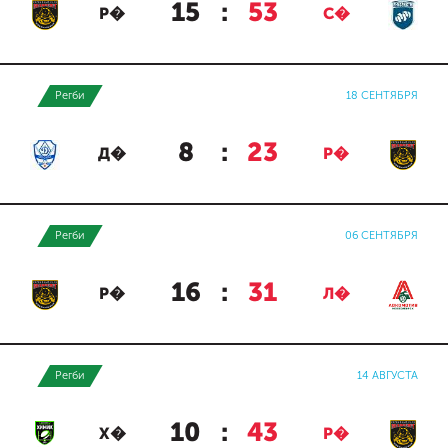
15
:
53
Р�
С�
Регби
18 СЕНТЯБРЯ
8
:
23
Д�
Р�
Регби
06 СЕНТЯБРЯ
16
:
31
Р�
Л�
Регби
14 АВГУСТА
10
:
43
Х�
Р�