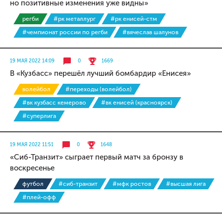
но позитивные изменения уже видны»
регби
#рк металлург
#рк енисей-стм
#чемпионат россии по регби
#вячеслав шалунов
19 МАЯ 2022 14:09
0
1669
В «Кузбасс» перешёл лучший бомбардир «Енисея»
волейбол
#переходы (волейбол)
#вк кузбасс кемерово
#вк енисей (красноярск)
#суперлига
19 МАЯ 2022 11:51
0
1648
«Сиб-Транзит» сыграет первый матч за бронзу в
воскресенье
футбол
#сиб-транзит
#мфк ростов
#высшая лига
#плей-офф