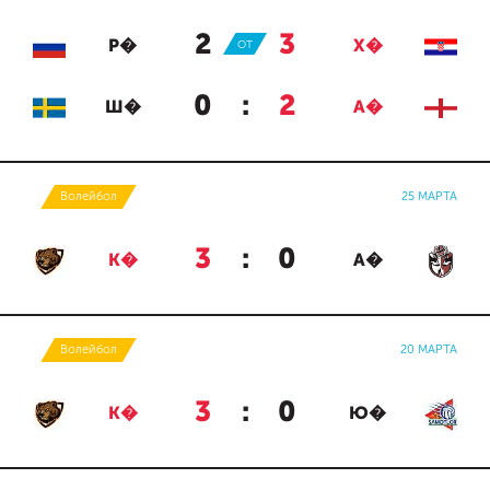
2
:
3
Р�
ОТ
Х�
0
:
2
Ш�
А�
Волейбол
25 МАРТА
3
:
0
К�
А�
Волейбол
20 МАРТА
3
:
0
К�
Ю�