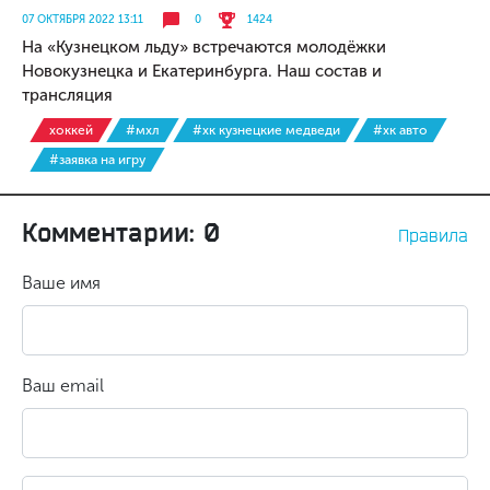
07 ОКТЯБРЯ 2022 13:11
0
1424
На «Кузнецком льду» встречаются молодёжки
Новокузнецка и Екатеринбурга. Наш состав и
трансляция
хоккей
#мхл
#хк кузнецкие медведи
#хк авто
#заявка на игру
Комментарии: 0
Правила
Ваше имя
Ваш email