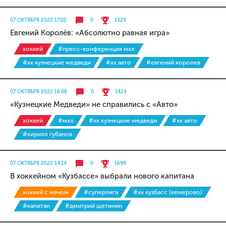
07 ОКТЯБРЯ 2022 17:02
0
1329
Евгений Королёв: «Абсолютно равная игра»
хоккей
#пресс-конференция мхл
#хк кузнецкие медведи
#хк авто
#евгений королев
07 ОКТЯБРЯ 2022 16:08
0
1424
«Кузнецкие Медведи» не справились с «Авто»
хоккей
#мхл
#хк кузнецкие медведи
#хк авто
#кирилл губанов
07 ОКТЯБРЯ 2022 14:14
0
1699
В хоккейном «Кузбассе» выбрали нового капитана
хоккей с мячом
#суперлига
#хк кузбасс (кемерово)
#капитан
#дмитрий щетинин