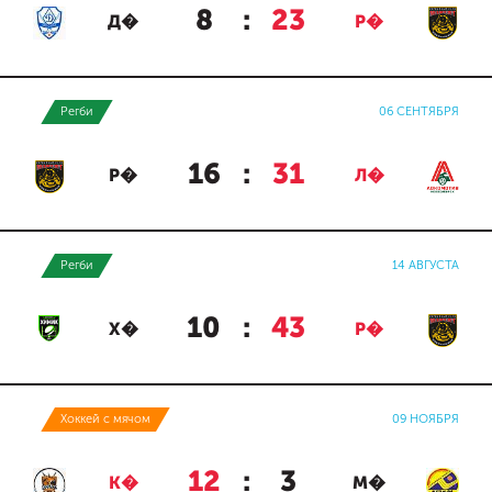
8
:
23
Д�
Р�
Регби
06 СЕНТЯБРЯ
16
:
31
Р�
Л�
Регби
14 АВГУСТА
10
:
43
Х�
Р�
Хоккей с мячом
09 НОЯБРЯ
12
:
3
К�
М�