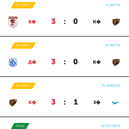
Волейбол
12 МАРТА
3
:
0
Б�
К�
Волейбол
04 МАРТА
3
:
0
Д�
К�
Волейбол
25 ФЕВРАЛЯ
3
:
1
К�
З�
Регби
22 ОКТЯБРЯ