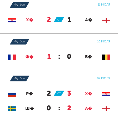
Футбол
11 ИЮЛЯ
2
:
1
Х�
ОТ
А�
Футбол
10 ИЮЛЯ
1
:
0
Ф�
Б�
Футбол
07 ИЮЛЯ
2
:
3
Р�
ОТ
Х�
0
:
2
Ш�
А�