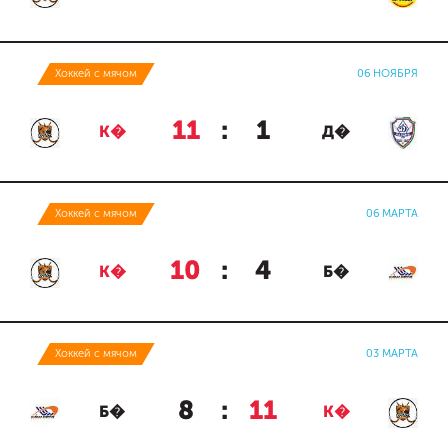
Хоккей с мячом
06 НОЯБРЯ
11
:
1
К�
Д�
Хоккей с мячом
06 МАРТА
10
:
4
К�
Б�
Хоккей с мячом
03 МАРТА
8
:
11
Б�
К�