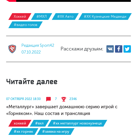
Хоккей
#МХЛ
#ХК Авто
#ХК Кузнецкие Медведи
#видео голов
Редакция Sport42
Расскажи друзьям:
07.10.2022
Читайте далее
07 ОКТЯБРЯ 2022 18:30
7
2346
«Металлург» завершает домашнюю серию игрой с
«Горняком». Наш состав и трансляция
хоккей
#вхл
#хк металлург новокузнецк
#хк горняк
#заявка на игру