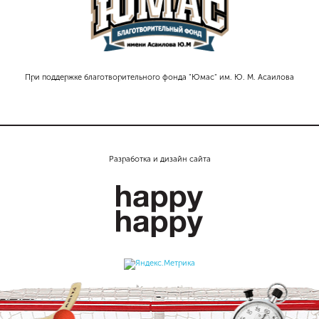
При поддержке благотворительного фонда "Юмас" им. Ю. М. Асаилова
Разработка и дизайн сайта