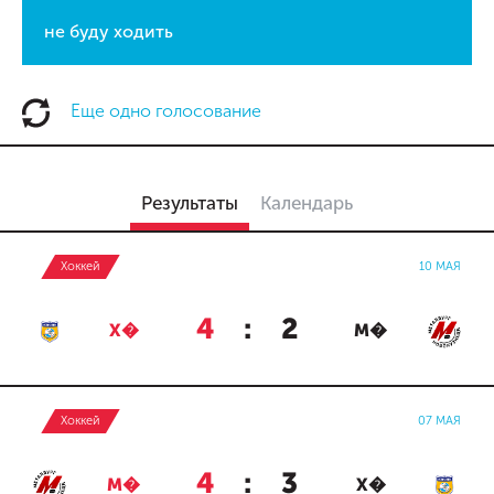
не буду ходить
Еще одно голосование
Результаты
Календарь
Хоккей
10 МАЯ
4
:
2
Х�
М�
Хоккей
07 МАЯ
4
:
3
М�
Х�