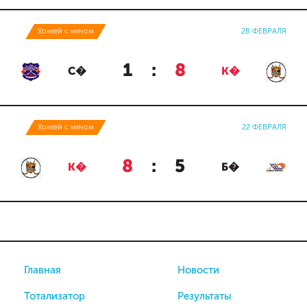
Хоккей с мячом
28 ФЕВРАЛЯ
1
:
8
С�
К�
Хоккей с мячом
22 ФЕВРАЛЯ
8
:
5
К�
Б�
Главная
Новости
Тотализатор
Результаты